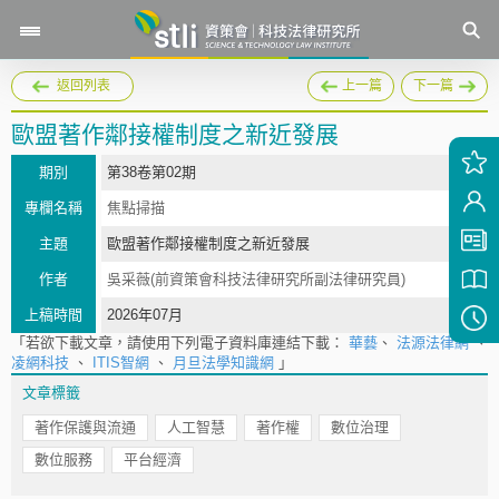
返回列表
上一篇
下一篇
歐盟著作鄰接權制度之新近發展
期別
第38卷第02期
專欄名稱
焦點掃描
主題
歐盟著作鄰接權制度之新近發展
作者
吳采薇(前資策會科技法律研究所副法律研究員)
上稿時間
2026年07月
「若欲下載文章，請使用下列電子資料庫連結下載：
華藝
、
法源法律網
、
凌網科技
、
ITIS智網
、
月旦法學知識網
」
文章標籤
著作保護與流通
人工智慧
著作權
數位治理
數位服務
平台經濟