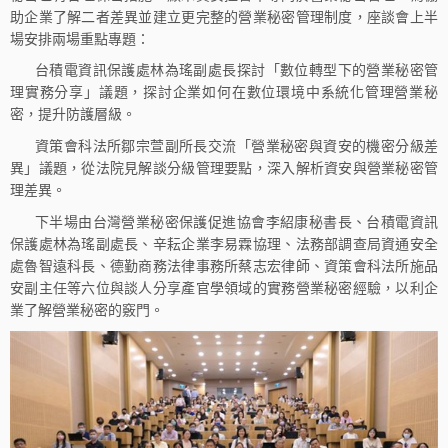
助企業了解二者差異並建立更完整的營業秘密管理制度，座談會上半
場安排兩場重點專題：
台積電資訊保護處林為瑤副處長探討「數位轉型下的營業秘密管
理實務分享」議題，探討企業如何在數位環境中系統化管理營業秘
密，提升防護層級。
資策會科法所鄒宗萱副所長交流「營業秘密與資安的機密分級差
異」議題，從法院見解談分級管理要點，深入解析資安與營業秘密管
理差異。
下半場由台灣營業秘密保護促進協會李紹康秘書長、台積電資訊
保護處林為瑤副處長、辛耘企業李易霖協理、法務部調查局資通安全
處魯智遠科長、德勤商務法律事務所蔡志宏律師、資策會科法所施品
安副主任等六位與談人分享產官學領域的實務營業秘密經驗，以利企
業了解營業秘密的竅門。