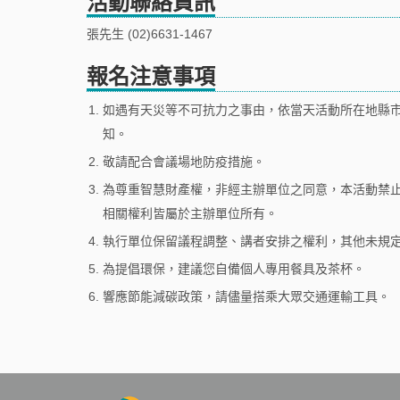
活動聯絡資訊
張先生 (02)6631-1467
報名注意事項
1.
如遇有天災等不可抗力之事由，依當天活動所在地縣
知。
2.
敬請配合會議場地防疫措施。
3.
為尊重智慧財產權，非經主辦單位之同意，本活動禁
相關權利皆屬於主辦單位所有。
4.
執行單位保留議程調整、講者安排之權利，其他未規
5.
為提倡環保，建議您自備個人專用餐具及茶杯。
6.
響應節能減碳政策，請儘量搭乘大眾交通運輸工具。