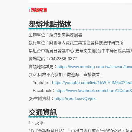
↑回議程表
舉辦地點描述
主辦單位：經濟部商業發展署
執行單位：財團法人資訊工業策進會科技法律研究所
集思台中新烏日會議中心 史蒂文生廳(台中市烏日區高鐵東
會場電話：(04)2338-3377
會議地點詳見：
https://www.meeting.com.tw/xinwuri/loc
(1)若因故不克參加，歡迎線上直播觀看：
Youtube：
https://youtube.com/live/1bW-F-IM6c0?fea
Facebook：
https://www.facebook.com/share/1Cdan
(2)會議資料：
https://reurl.cc/vQVjek
交通資訊
1、火車
(1)【台鐵新烏日站】：由出口處往前直行約50公尺，會