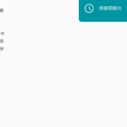
稍後閱讀
(0)
夥
即
台中
資
保