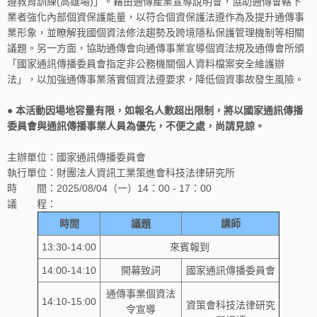
遵教育訓練(高雄場)」。藉由通傳產業宣導說明會，協助通傳會轄下
業者強化內部個資保護能量，以符合個資保護法遵作為及提升通傳事
業形象，並瞭解我國個資法修法趨勢及跨境隱私保護管理機制等相關
議題。另一方面，協助通傳會向通傳事業宣導個資法規及通傳會所頒
「國家通訊傳播委員會指定非公務機關個人資料檔案安全維護辦
法」，以加強通傳事業落實個資法遵要求，降低個資事故發生風險。
● 本活動因場地容量有限，如報名人數超出限制，將以國家通訊傳播
委員會與通訊傳播事業人員為優先，不便之處，尚請見諒。
主辦單位：國家通訊傳播委員會
執行單位：財團法人資訊工業策進會科技法律研究所
時 間：2025/08/04（一）14：00 - 17：00
議 程：
時間
議題
講師
13:30-14:00
來賓報到
14:00-14:10
開幕致詞
國家通訊傳播委員會
通傳事業個資法
14:10-15:00
資策會科技法律研究
令宣導