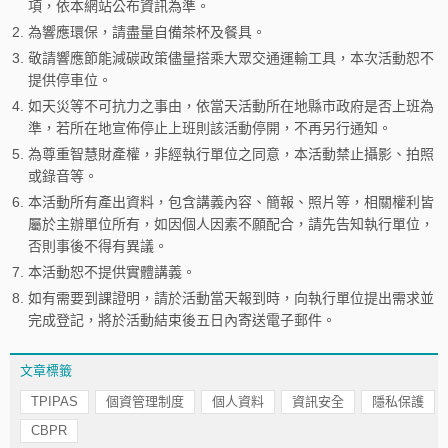
項，依本網站公布資訊為準。
2.
為響應環保，請盡量自備茶杯及餐具。
3.
敬請響應節能減碳政策儘量搭乘大眾交通運輸工具，本次活動恕不
提供停車位。
4.
如天災等不可抗力之事由，依當天活動所在地縣市政府是否上班為
準，若所在地宣佈停止上班則該活動停開，不再另行通知。
5.
為尊重智慧財產權，非經執行單位之同意，本活動禁止攝影、拍照
或錄音等。
6.
本活動所有產出資料，包含講義內容、簡報、照片等，相關權利皆
屬於主辦單位所有，如因個人因素不願配合，請先告知執行單位，
否則事後不得有異議。
7.
本活動恕不提供實體講義。
8.
如有需要到課證明，請於活動當天報到時，向執行單位提出需求並
完成登記，將於活動結束後五日內寄送電子郵件。
文章標籤
TPIPAS
個資管理制度
個人資料
資訊安全
隱私保護
CBPR