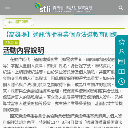
返回列表
【高雄場】通訊傳播事業個資法遵教育訓練
活動訊息
活動內容說明
在數位時代，通訊傳播事業（如電信業者、網際網路服務提供商
等）掌握大量個人資料，如用戶姓名、身份證字號、聯絡資訊、通話
紀錄、上網瀏覽紀錄等。由於這些資訊涉及個人隱私，甚至可能關聯
金融交易與個人行為模式，因此個資保護顯得尤為重要。如何在保護
個人隱私與合法利用資料之間取得平衡，成為社會關注的焦點。未
來，政府與企業需加強資料治理，確保資料使用的透明度與合法性，
保障當事人的隱私權益。若企業未能妥善管理及保護個人資料，恐將
導致當事人遭受財損等侵害，亦會使企業聲譽受損，甚而招致主管機
關的裁罰。
國家通訊傳播委員會為協助業者瞭解通訊傳播事業適用之個人資
料保護法規之內容，特別於114年8月4日舉辦「通訊傳播事業個資法