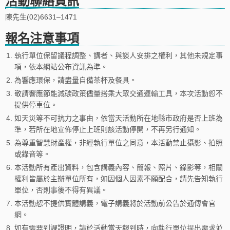
活動聯絡資訊
陳先生(02)6631–1471
報名注意事項
1.
執行單位保留議程調整、講者、與談人安排之權利，其他未規定事
項，依本網站公布資訊為準。
2.
為響應環保，請盡量自備茶杯及餐具。
3.
敬請響應節能減碳政策儘量搭乘大眾交通運輸工具，本次活動恕不
提供停車位。
4.
如天災等不可抗力之事由，依當天活動所在地縣市政府是否上班為
準，若所在地宣佈停止上班則該活動停開，不再另行通知。
5.
為尊重智慧財產權，非經執行單位之同意，本活動禁止攝影、拍照
或錄音等。
6.
本活動所有產出資料，包含講義內容、簡報、照片、錄影等，相關
權利皆屬於主辦單位所有，如因個人因素不願配合，請先告知執行
單位，否則事後不得有異議。
7.
本活動恕不提供實體講義，電子講義將於活動前公告於通傳會官
網。
8.
如有需要到課證明，請於活動當天報到時，向執行單位提出需求並