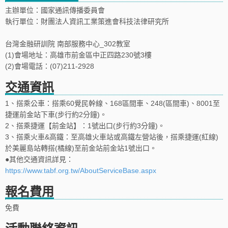
主辦單位：國家通訊傳播委員會
執行單位：財團法人資訊工業策進會科技法律研究所
台灣金融研訓院 南部服務中心_302教室
(1)會場地址：高雄市前金區中正四路230號3樓
(2)會場電話：(07)211-2928
交通資訊
1、搭乘公車：搭乘60覺民幹線、168區間車、248(區間車)、8001至
捷運前金站下車(步行約2分鐘)。
2、搭乘捷運【前金站】：1號出口(步行約3分鐘)。
3、搭乘火車&高鐵：至高雄火車站或高鐵左營站後，搭乘捷運(紅線)
於美麗島站轉搭(橘線)至前金站前金站1號出口。
●其他交通資訊詳見：
https://www.tabf.org.tw/AboutServiceBase.aspx
報名費用
免費