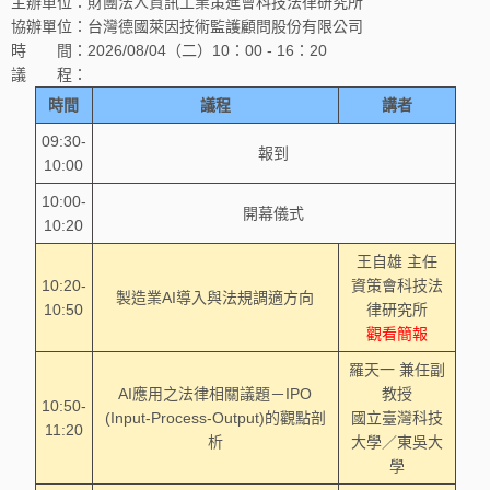
主辦單位：財團法人資訊工業策進會科技法律研究所
協辦單位：台灣德國萊因技術監護顧問股份有限公司
時 間：2026/08/04（二）10：00 - 16：20
議 程：
時間
議程
講者
09:30-
報到
10:00
10:00-
開幕儀式
10:20
王自雄 主任
10:20-
資策會科技法
製造業AI導入與法規調適方向
10:50
律研究所
觀看簡報
羅天一 兼任副
AI應用之法律相關議題－IPO
教授
10:50-
(Input-Process-Output)的觀點剖
國立臺灣科技
11:20
析
大學／東吳大
學