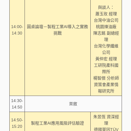
與談人：
蕭玉玫 經理
台灣中油公司
14:00-
圓桌論壇－製程工業AI導入之實務
桃園煉油廠
14:30
挑戰
陳志銘 副總經
理
台灣化學纖維
公司
黃仲宏 經理
工研院產科國
際所
楊智傑 分析師
資策會產業情
報研究所
14:30-
茶敘
14:50
朱昱恆 資深經
14:50-
製程工業AI應用風險評估驗證
理
15:20
德國萊因TÜV