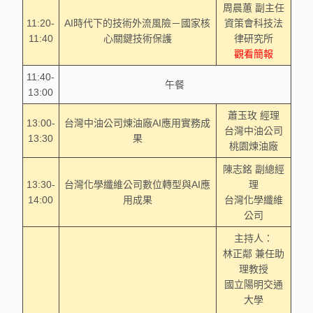
周晨蕙 副主任
11:20-
AI時代下的技術外流風險－國家核
資策會科技法
11:40
心關鍵技術保護
律研究所
觀看簡報
11:40-
午餐
13:00
蕭玉玫 經理
13:00-
台灣中油公司煉油廠AI應用實務成
台灣中油公司
13:30
果
桃園煉油廠
陳志銘 副總經
13:30-
台灣化學纖維公司數位轉型與AI應
理
14:00
用成果
台灣化學纖維
公司
主持人：
林正鄰 兼任助
理教授
國立陽明交通
大學