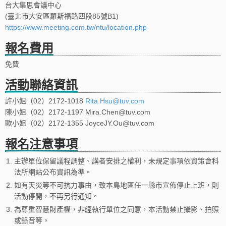
台大集思會議中心
(臺北市大安區羅斯福路四段85號B1)
https://www.meeting.com.tw/ntu/location.php
報名費用
免費
活動聯絡資訊
許小姐（02）2172-1018
Rita.Hsu@tuv.com
陳小姐（02）2172-1197 Mira.Chen@tuv.com
歐小姐（02）2172-1355 JoyceJY.Ou@tuv.com
報名注意事項
1.
主辦單位保留議程調整、講者安排之權利，未規定事項依資策會科
法所網站公布資訊為準。
2.
如有天災等不可抗力事由，致本島地區任一縣市宣佈停止上班，則
活動停開，不再另行通知。
3.
為尊重智慧財產權，非經執行單位之同意，本活動禁止攝影、拍照
或錄音等。