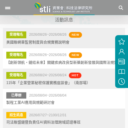
活動訊息
受理報名
2026/08/26~2026/08/26
美國聯網車監管制度與合規實務說明會
受理報名
2026/08/26~2026/08/26
【創新領航‧鏈結未來】關鍵疾病改良型新藥創新發展與國際法規實務研討會
受理報名
2026/08/24~2026/08/24
115年「企業營業秘密保護實務座談會」（南部場）
已舉辦
2026/08/04~2026/08/04
製程工業AI應用與規範研討會
招生訊息
2026/07/27~2100/12/31
司法聯盟鏈暨負責任AI資料治理跨域認證專班