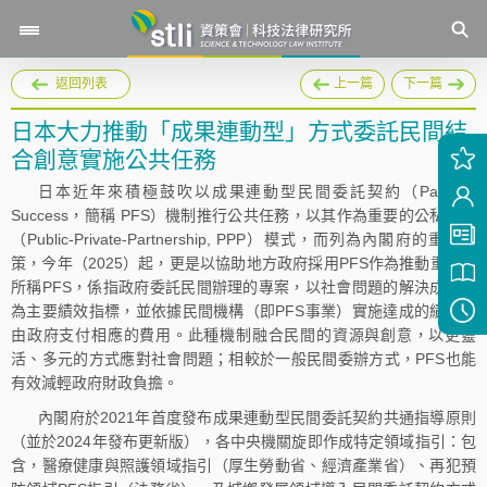
返回列表
上一篇
下一篇
日本大力推動「成果連動型」方式委託民間結
合創意實施公共任務
日本近年來積極鼓吹以成果連動型民間委託契約（Pay For
Success，簡稱 PFS）機制推行公共任務，以其作為重要的公私協力
（Public-Private-Partnership, PPP）模式，而列為內閣府的重要政
策，今年（2025）起，更是以協助地方政府採用PFS作為推動重點。
所稱PFS，係指政府委託民間辦理的專案，以社會問題的解決成效作
為主要績效指標，並依據民間機構（即PFS事業）實施達成的績效，
由政府支付相應的費用。此種機制融合民間的資源與創意，以更靈
活、多元的方式應對社會問題；相較於一般民間委辦方式，PFS也能
有效減輕政府財政負擔。
內閣府於2021年首度發布成果連動型民間委託契約共通指導原則
（並於2024年發布更新版），各中央機關旋即作成特定領域指引：包
含，醫療健康與照護領域指引（厚生勞動省、經濟產業省）、再犯預