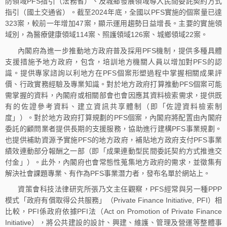
防領域PFS指引（法務省）、及城鄉發展領域導入民間委託契約方式
指引（國土交通省）。截至2024年底，全國以PFS實施的個案量已達
323案，較前一年增加47案，顯示運用趨勢日益增長。主要的實施領
域別，為醫療健康領域114案、照護領域126案、城鄉領域22案。
內閣府為進一步推動地方政府普及採用PFS機制，提供多種具體
支援措施予地方政府，包含，培訓地方機關人員以增加對PFS的認
識。提供專家諮詢以利地方在PFS個案形塑過程中掌握相關成果評
價、行政實務經驗及專業知識。對於地方政府打算推動PFS個案可能
需掌握的資料，內閣府或相關部會也會因應其資料檢索需求，提供既
有的佐證參考資料、建立資訊共享體制（即「佐證資料檢索制
度」）。對於地方政府打算規劃的PFS個案，內閣府將配置由內閣府
委託的顧問業者提供長期的支援服務，協助進行建構PFS事業規劃。
也提供補助資源予實施PFS的地方政府，補貼地方政府支付PFS事業
績效連動部分報酬之一部（即「成果連動型民間委託契約方式推進交
付金」）。此外，內閣府也會常態性蒐集地方政府的需求，並徵集有
解決社會課題專業、有作為PFS事業潛力者，發布名單於網站上。
資策會科技法律研究所張乃文主任觀察，PFS經常與另一種PPP
模式「政府有償取得公共服務」（Private Finance Initiative, PFI）相
比較，PFI係政府依據PFI法（Act on Promotion of Private Finance
Initiative），將公共建設的設計、興建、維護、管理及營運等整體事