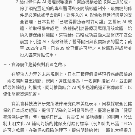
2.給付條件與 AI 治理規範掛鉤：醫療機構若欲取得上述加成，
除了須配置足夠的專科醫師與夜間讀影體制外，最關鍵的條
件是必須依據學會指引，對導入的 AI 影像軟體進行適當的安
全管理。日本對於「已取得醫療器材許可證」之醫療 AI 軟
體，並取得學會認證，依據指引於醫療現場應用該軟體，始
納入健保給付範圍。這項給付策略成功鼓勵大型醫院在安全
前提下引進 AI，有效舒緩了醫師假日與夜間讀影的壓力；截
至 2025年9月，已有39 款已獲許可證之 AI軟體取得認證並
投入臨床算點使用。
三、資源優化趨勢與對我國之啟示
在解決人力荒的未來規劃上，日本正積極倡議將現行癌症篩檢的
「兩名醫師雙重讀影」規則，彈性鬆綁為「一名醫師搭配 AI，並由醫
師最終確認」的模式，同時推動結合 AI 初步過濾的遠距影像診斷，以
優化醫療資源配置。
資策會科技法律研究所法律研究員林美鳳表示，同樣採取全民健
保的日本成功經驗，提供了明確的法制發展路徑，臺灣在推動「健康
臺灣深耕計畫」時，若能在建立「負責任 AI 落地機制」的同時，於法
制上明文化 AI 輔助判讀的健保支付給付標準（例如針對已獲 TFDA
許可之軟體，在確保AI風險治理下，提供明確給付），將能大幅提升