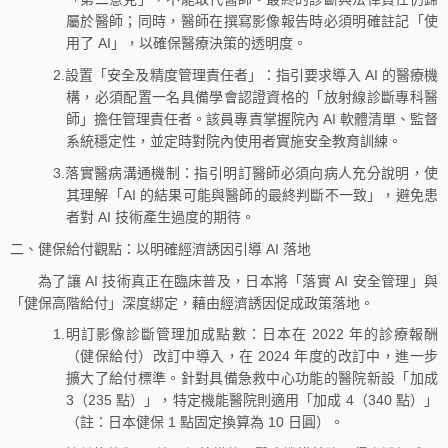
屬於醫師；同時，醫師在撰寫影像報告時必須明確註記「使
用了 AI」，以確保醫療決策的透明度。
2.設置「安全及精度管理責任者」：指引要求導入 AI 的醫療機
構，必須配置一名具備學會認證資格的「放射線診斷專科醫
師」擔任管理責任者。該員專責掌握院內 AI 軟體清單、監督
系統穩定性，並定時對院內使用者實施安全教育訓練。
3.落實醫病溝通機制：指引明訂醫師必須向病人充分說明，使
其理解「AI 的結果可能與醫師的最終判斷不一致」，避免患
者對 AI 技術產生過度的期待。
二、健保給付觀點：以明確經濟誘因引導 AI 落地
為了讓 AI 技術真正在臨床普及，日本將「落實 AI 安全管理」與
「健保高階給付」深度綁定，藉由經濟誘因促成政策落地。
1.明訂影像診斷管理加成點數：日本在 2022 年的診療報酬
（健保給付）改訂中導入，在 2024 年度的改訂中，進一步
擴大了給付標準。針對具備急救中心功能的醫院新設「加成
3（235 點）」，特定機能醫院則適用「加成 4（340 點）」
（註：日本健保 1 點固定換算為 10 日圓）。