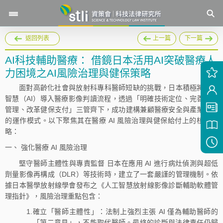
返回列表
上一篇
下一篇
AI科技輔助醫療： 借鏡日本活用AI突破醫療人
力困境之AI風險治理與健保策略
面對高齡化社會與放射科專科醫師短缺的挑戰，日本積極將人工
智慧（AI）導入醫療影像判讀流程，透過「明確技術定位、完善法制
管理、改革健保支付」三管齊下，成功建構兼顧醫療安全與產業發展
的運作模式。以下聚焦其在醫療 AI 風險治理與健保給付上的核心策
略：
一、 強化醫療 AI 風險治理
堅守醫師主體性與專責監督 日本在應用 AI 進行病灶偵測與超低
劑量影像再構成（DLR）等技術時，建立了一套嚴謹的管理機制。依
據日本醫學放射線學會發布之《人工智慧放射線影像診斷輔助軟體管
理指針》，風險治理重點包含：
1.確立「醫師主體性」：法制上強烈主張 AI 僅為輔助醫師的
「第二意見」，不能取代醫師。最終的診斷與法律責任仍歸