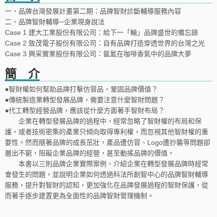
一、品牌台灣發展計畫第二期：品牌智財診斷輔導服務內容
二、品牌智財輔導─企業現身說法
Case 1 建大工業股份有限公司：給下一「輪」品牌盛世的備忘錄
Case 2 致茂電子股份有限公司：自有品牌打造穿透世界的台灣之光
Case 3 興采實業股份有限公司：氤氳在咖啡香氣中的品牌大夢
簡 介
●智財權如何幫助品牌打擊仿冒品，鞏固品牌價值？
●傳統製造業轉型發展品牌，需要注意什麼智財問題？
●代工轉型經營品牌，應該從什麼方面著手智財布局？
企業在轉型發展品牌的過程中，經常忽略了智財權的布局和保
護，或者技術密集的產業只傾向取得專利權，而忽視其他智財權的重
要性。然而隨著品牌的成長茁壯，產品遭仿冒、Logo遭抄襲等問題卻
層出不窮，阻礙企業品牌的經營，甚至動搖品牌的價值。
本書以三則品牌企業實際案例，介紹企業在轉型發展品牌時經常
會發生的問題，並說明企業如何透過科法所創智中心的品牌智財輔導
服務，提升對智財的認知，更加強化在品牌發展過程的智財保護，從
而著手逐步建置更為全面性的品牌智財管理機制。