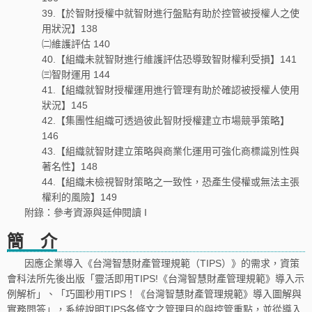
39.【於智財授權中就智財進行盤點有助於控管被授權人之使
用狀況】138
㈡維護評估 140
40.【組織未就智財進行維護評估恐導致智財權利受損】141
㈢智財運用 144
41.【組織就智財授權運用進行管理有助於確認被授權人使用
狀況】145
42.【集團性組織可透過彼此智財授權建立市場競爭策略】
146
43.【組織就智財建立策略與商業化運用可強化商標識別性與
著名性】148
44.【組織未檢視智財策略之一致性，恐產生侵權或無法主張
權利的風險】149
附錄：參考資源與延伸閱讀 I
簡 介
因應企業導入《台灣智慧財產管理規範（TIPS）》的需求，資策
會科法所先後出版「靈活即用TIPS!《台灣智慧財產管理規範》導入示
例解析」、「巧圖秒用TIPS！《台灣智慧財產管理規範》導入圖解與
實務問答」，系統說明TIPS各條文之管理目的與控管重點，並從導入