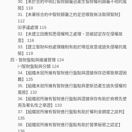
30.【未於合約中明訂智財歸屬恐產生智財權利歸屬不明的風
險】110
31.【未審核合約中智財歸屬之約定恐導致無法取得智財】
112
㈤爭議處理 115
32.【未建立因應知悉侵權時之處理，恐被認定存在侵權故
意】 116
33.【建立智財糾紛處理機制有助於降低故意或過失侵權的風
險】119
四、智財盤點與維護管理 124
㈠智財盤點與分類 124
34.【組織未就所擁有智財進行盤點與證據保存恐導致舉證困
難】125
35.【組織未就所擁有智財進行盤點與更新恐產生過失侵權的
風險】132
36.【組織就所擁有智財進行盤點與證據保存有助於商標先使
用及著名性之舉證】133
37.【組織就所擁有智財進行盤點有助於權利金額度之談判】
135
38.【組織就所擁有智財進行盤點有助於營業秘密之認定】
136