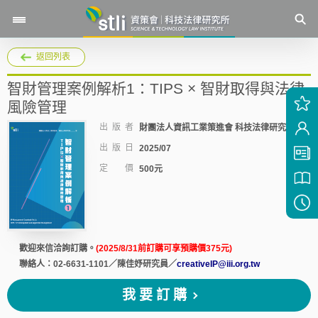
返回列表
智財管理案例解析1：TIPS × 智財取得與法律
風險管理
出 版 者
財團法人資訊工業策進會 科技法律研究所
出 版 日
2025/07
定 價
500元
歡迎來信洽詢訂購。
(2025/8/31前訂購可享預購價375元)
聯絡人：02-6631-1101／陳佳妤研究員／
creativeIP@iii.org.tw
我要訂購