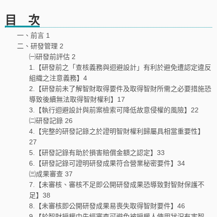
目 次
一、前言 1
二、研發管理 2
㈠研發前評估 2
1.【研發前之「查核義務與迴避設計」有利於避免遭認定違反
組織之注意義務】4
2.【研發前未了解智財取得要件及取得智財所需之必要措施恐
導致後續無法取得智財權利】17
3.【執行迴避設計與前案檢索可降低故意侵權的風險】22
㈡研發記錄 26
4.【完整的研發記錄之於證明智財權利歸屬具相當重要性】
27
5.【研發記錄有助於損害賠償金額之認定】33
6.【研發記錄可證明研發成果符合營業秘密要件】34
㈢成果審查 37
7.【未審核、審核不足即公開研發成果恐導致對智財保護不
足】38
8.【未審核即公開研發成果易喪失取得智財要件】46
9.【於智財授權中先經審查可避免被授權人使用狀況有害智