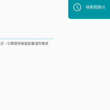
稍後閱讀
(0)
方式，引導使用者盤點釐清所需資