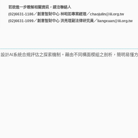
若欲進一步瞭解相關資訊，請洽聯絡人
(02)6631-1186／創意智財中心 林昭如專案經理／
chaojulin@iii.org.tw
(02)6631-1099／創意智財中心 洪亮瑄副法律研究員／
liangxuan@iii.org.tw
勢，設計AI系統合規評估之探索機制。藉由不同構面模組之剖析，簡明易懂