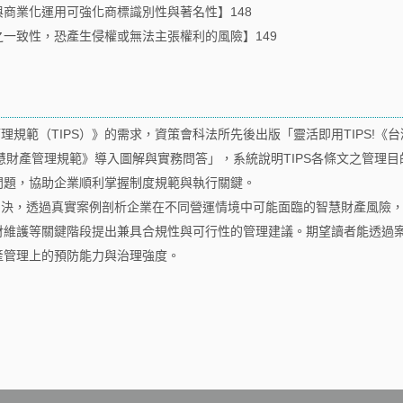
與商業化運用可強化商標識別性與著名性】148
之一致性，恐產生侵權或無法主張權利的風險】149
理規範（TIPS）》的需求，資策會科法所先後出版「靈活即用TIPS!《
智慧財產管理規範》導入圖解與實務問答」，系統說明TIPS各條文之管理
問題，協助企業順利掌握制度規範與執行關鍵。
決，透過真實案例剖析企業在不同營運情境中可能面臨的智慧財產風險，並
財維護等關鍵階段提出兼具合規性與可行性的管理建議。期望讀者能透過
產管理上的預防能力與治理強度。