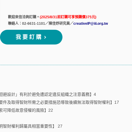
歡迎來信洽詢訂購。
(2025/8/31前訂購可享預購價375元)
聯絡人：02-6631-1101／陳佳妤研究員／
creativeIP@iii.org.tw
我要訂購
與迴避設計」有利於避免遭認定違反組織之注意義務】4
得要件及取得智財所需之必要措施恐導致後續無法取得智財權利】17
索可降低故意侵權的風險】22
明智財權利歸屬具相當重要性】 27