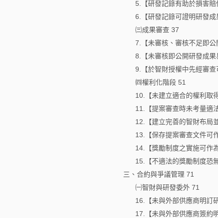
5.【研發記錄有助於損害賠
6.【研發記錄可證明研發成
㈢成果審查 37
7.【未審核、審核不足即
8.【未審核即公開研發成果
9.【於智財授權中先經審
㈣權利化階段 51
10.【未建立適合的權利取
11.【提案審查時未考量適
12.【建立完善的智財布局
13.【保存提案審查文件可
14.【獎勵制度之實施可作
15.【不適法的獎勵制度恐
三、合約與爭議管理 71
㈠智財與研發委外 71
16.【未與外部供應商明訂
17.【未與外部供應商簽約