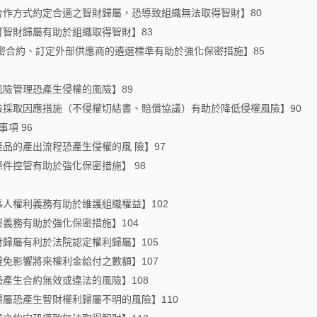
其合作方式約定合適之智財歸屬，恐導致組織無法取得智財】80
訂智財歸屬有助於組織取得智財】83
保密合約、訂定外部供應商的遴選標準有助於強化保密措施】85
風險管理恐產生侵權的風險】89
風險採取因應措施（不侵權切結書、賠償協議）有助於降低侵權風險】90
項 96
產品的產出流程恐產生侵權的風 險】97
條件控管有助於強化保密措施】 98
事人權利義務有助於維護組織權益】102
密義務有助於強化保密措施】104
財歸屬有利於法院認定權利歸屬】105
避免影響將來權利金給付之數額】107
恐產生合約無效或違法的風險】108
歸屬恐產生智財權利歸屬不明的風險】110