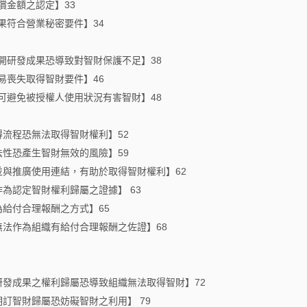
償金額之認定】33
果符合營業秘密要件】34
公開研發成果恐導致對智財保護不足】38
易喪失取得智財要件】46
查可避免被授權人使用狀況有害智財】48
得流程恐無法取得智財權利】52
法性恐產生智財無效的風險】59
並與推廣使用連結，有助於取得智財權利】62
作為認定智財權利歸屬之證據】 63
為給付合理報酬之方式】65
無法作為組織有給付合理報酬之佐證】68
研發成果之權利歸屬恐導致組織無法取得智財】72
明訂智財歸屬恐妨礙智財之利用】 79