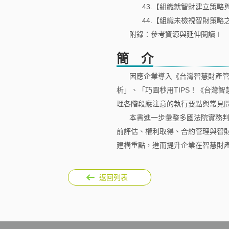
43.【組織就智財建立策略
44.【組織未檢視智財策略
附錄：參考資源與延伸閱讀 I
簡 介
因應企業導入《台灣智慧財產管
析」、「巧圖秒用TIPS！《台灣
理各階段應注意的執行要點與常見
本書進一步彙整多國法院實務判
前評估、權利取得、合約管理與智
建構重點，進而提升企業在智慧財
返回列表