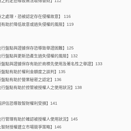
屬之約定恐導致無法取得智財】112
時之處理，恐被認定存在侵權故意】 116
制有助於降低故意或過失侵權的風險】119
進行盤點與證據保存恐導致舉證困難】125
進行盤點與更新恐產生過失侵權的風險】132
行盤點與證據保存有助於商標先使用及著名性之舉證】133
行盤點有助於權利金額度之談判】135
行盤點有助於營業秘密之認定】136
進行盤點有助於控管被授權人之使用狀況】138
護評估恐導致智財權利受損】141
進行管理有助於確認被授權人使用狀況】145
此智財授權建立市場競爭策略】146