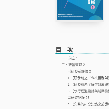
目 次
一、前言 1
二、研發管理 2
㈠研發前評估 2
1.【研發前之「查核義務
2.【研發前未了解智財取
3.【執行迴避設計與前案檢
㈡研發記錄 26
4.【完整的研發記錄之於證