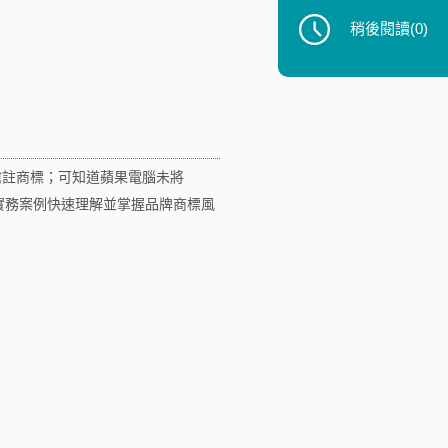
稍後閱讀
(0)
搶註商標；可知道蘋果電腦未將
能從實務案例快速理解並掌握品牌商標風