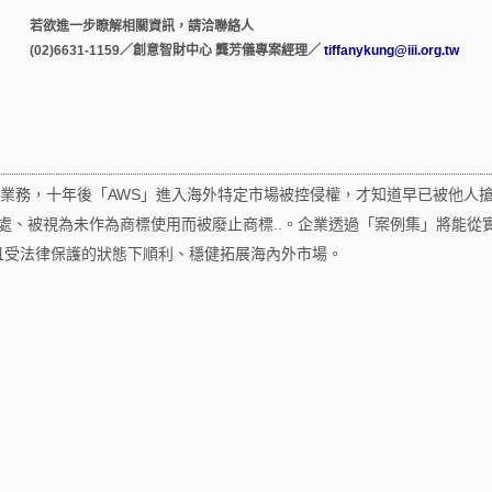
若欲進一步瞭解相關資訊，請洽聯絡人
(02)6631-1159／創意智財中心 龔芳儀專案經理／
tiffanykung@iii.org.tw
雲端業務，十年後「AWS」進入海外特定市場被控侵權，才知道早已被他人
放在產品明顯處、被視為未作為商標使用而被廢止商標..。企業透過「案例集」將
且受法律保護的狀態下順利、穩健拓展海內外市場。