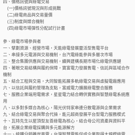
四、價格訊號與綠電交易
(一)價格訊號現況與形成挑戰
(二)綠電商品與交易量價
(三)制度與媒合機制
(四)綠電市場彈性分配試行計畫
參、綠電市場參與者
一、擘劃資源、經營市場，天能綠電發展靈活型售電平台
二、串接多元電源與交易機制，台汽電綠能參與多層次市場
三、整合集團供應與交易機制，續興建構長期市場化綠電供應鏈
四、著眼交易結構與履約保障，寶富電力發展售電、信託與區域合作
機制
五、結合工程與交易，大同智能拓展多軌綠電交易與虛擬電廠應用
六、以信託與履約管理為支點，富威電力擴展綠電整合服務
七、服務企業端用電需求，星星電力結合轉供實務與智慧綠電系統應
用
八、以多對多媒合為核心，陽光伏特家串連分散電源與企業需求
九、結合綠電交易與聚合代操，能元超商發展平台型電力服務模式
十、瓦特先生以屋頂型友善綠電為核心，結合母公司資產與資料平
台，拓展企業綠電採購與多元能源解方
十一、統購分銷離岸風電，台灣智慧電能促成企業取得大規模綠電