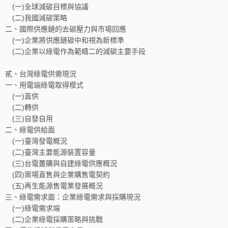
(一)全球減碳目標與協議
(二)我國減碳策略
二、國際供應鏈的去碳壓力與市場回應
(一)企業將供應鏈碳中和視為新標準
(二)企業以綠電作為範疇二的減碳主要手段
貳、台灣綠電供需現況
一、用電端綠電取得模式
(一)直供
(二)轉供
(三)自發自用
二、綠電供給面
(一)臺灣發電概況
(二)臺灣主要能源裝置容量
(三)台電躉購與自建綠電供應概況
(四)案場直售與企業購售電契約
(五)再生能源售電業發展概況
三、綠電需求面：企業綠電需求與採購現況
(一)綠電需求端
(二)企業綠電採購策略與挑戰