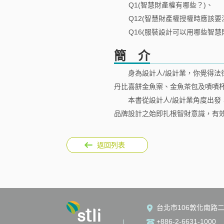
Q1(智慧財產權有哪些？)、
Q12(智慧財產權授權時應該要注
Q16(服裝設計可以用哪些智慧
簡 介
身為設計人/設計業，你覺得法律
丹比喜餅金魚案、金魚茶包及嘖嘖
本書從設計人/設計業角度出發，
品牌設計之始即扎根智財意識，有
返回列表
台北市106敦化南路二
+886-2-6631-1000