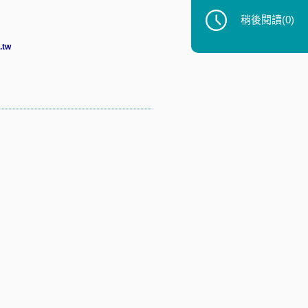
稍後閱讀
(0)
.tw