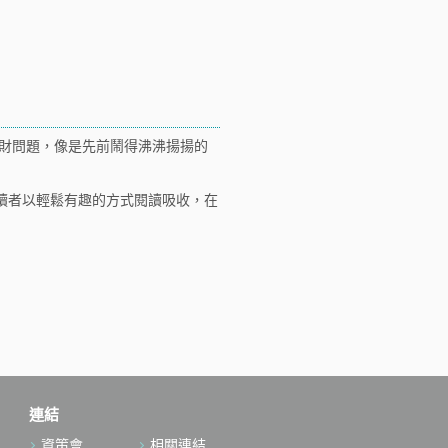
財問題，像是先前鬧得沸沸揚揚的
讀者以輕鬆有趣的方式閱讀吸收，在
連結
資策會
相關連結