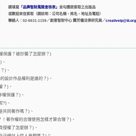
請填寫
「品牌智財風險查核表」
並勾選欲索取之出版品
或歡迎來信索取（請註明：公司名稱、姓名、地址及電話）
聯絡人：02-6631-1159／創意智財中心 龔芳儀法律研究員／
creativeip@iii.org
權保護？被抄襲了怎麼辦？)
)、
？)、
的設計作品權利是誰的？)、
權？)、
作權保護？)、
?)、
是共同著作嗎？)、
權？！著作權的合理使用怎樣才算合理？)、
頁侵權了怎麼辦？)、
己網站上供人參觀嗎？) 