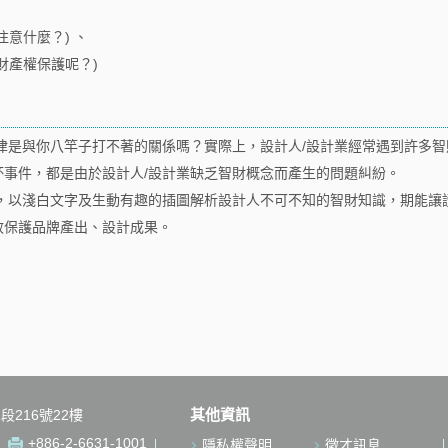
意什麼？) 、
財產權保護呢？)
是與你八竿子打不著的關係嗎？實際上，設計人/設計業經常遇到許多智
杯事件，都是由於設計人/設計業缺乏智財概念而產生的問題糾紛。
以淺白文字及生動有趣的插圖解析設計人不可不知的智財知識，期能讓
效保護品牌產出、設計成果。
其他資訊
段216號22樓
+886-2-6631-1001
隱私權聲明
徵才訊息