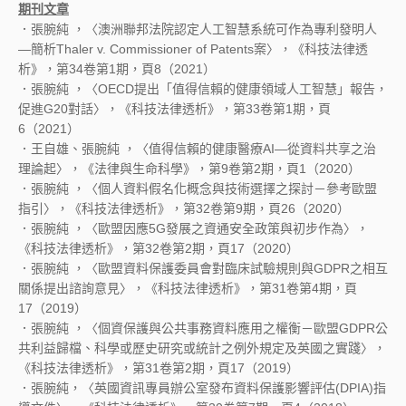
期刊文章
．張腕純 ，〈澳洲聯邦法院認定人工智慧系統可作為專利發明人
—簡析Thaler v. Commissioner of Patents案〉，《科技法律透
析》，第34卷第1期，頁8（2021）
．張腕純 ，〈OECD提出「值得信賴的健康領域人工智慧」報告，
促進G20對話〉，《科技法律透析》，第33卷第1期，頁
6（2021）
．王自雄、張腕純 ，〈值得信賴的健康醫療AI—從資料共享之治
理論起〉，《法律與生命科學》，第9卷第2期，頁1（2020）
．張腕純 ，〈個人資料假名化概念與技術選擇之探討－參考歐盟
指引〉，《科技法律透析》，第32卷第9期，頁26（2020）
．張腕純 ，〈歐盟因應5G發展之資通安全政策與初步作為〉，
《科技法律透析》，第32卷第2期，頁17（2020）
．張腕純 ，〈歐盟資料保護委員會對臨床試驗規則與GDPR之相互
關係提出諮詢意見〉，《科技法律透析》，第31卷第4期，頁
17（2019）
．張腕純 ，〈個資保護與公共事務資料應用之權衡－歐盟GDPR公
共利益歸檔、科學或歷史研究或統計之例外規定及英國之實踐〉，
《科技法律透析》，第31卷第2期，頁17（2019）
．張腕純，〈英國資訊專員辦公室發布資料保護影響評估(DPIA)指