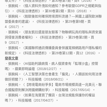
導文件〉，《科技法律透析》，第30卷第7期，頁4（2018）。
．張腕純，〈個人資料外洩如何通知？參考歐盟GDPR之規範與指
引〉，《科技法律透析》，第30卷第2期，頁33（2018）。
．張腕純，〈脫歐後如何確保跨境資料流通？—英國上議院歐洲聯
盟委員會的建議〉，《科技法律透析》，第29卷第9期，頁
4（2017）。
．張腕純，〈朋友凱拉還是朋友駭客？物聯網玩具的隱私與資安漏
洞侵害消費者權利〉，《科技法律透析》，第29卷第2期，頁
9（2017）。
．張腕純，〈美國聯邦通訊傳播委員會保護寬頻網路用戶隱私權的
新規定〉，《科技法律透析》，第28卷第12期，頁12（2016）。
發表文章
．張腕純，〈AI協助判讀病情，病人個資會有「監理沙盒」控管
嗎〉，蘋果即時論壇（2018/12/27）。
．張腕純，〈人工智慧決策也會產生「偏見」，人類該如何用法律
做好把關？〉，科技報橘（2018/08/21）。
．張腕純，〈【跨境電商紛爭多】電商市場規模高達一兆美元，聯
合國擬原則解決跨國網購紛爭〉，科技報橘（2017/05/14）。
．張腕純，〈如果在淘寶買了爛貨，台灣法規能保護你的權益
嗎？〉，科技報橘（2017/04/27）。