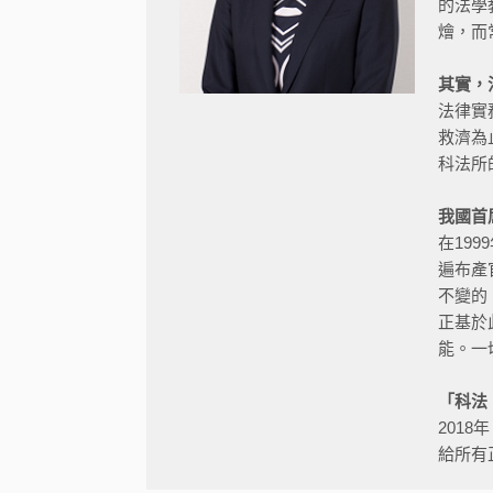
的法學
燴，而
其實，
法律實
救濟為
科法所
我國首
在19
遍布產
不變的
正基於
能。一
「科法
201
給所有