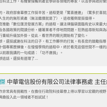
在科法工作，有機會接觸到產官學研各領域的專家，以及參與政府會
的，政府部會幕僚工作挺辛苦，過程更是「驚喜連連」（驚多於喜就
人生的的無形資產（無法鑑價就是了），這收穫倒是挺值得。
官推動「數位匯流發展方案」的過程，讓法律腦袋面臨有史以來最大
及各國政策的閱讀分析，纏著業者不停地問問題，狂熱追尋新知與為
行重組升級加外掛。從此，看世界的眼光開始有了變化。
想，還挺感謝在科法的日子，有工作夥伴的打氣，有長官的鼓勵指導
十個專案歷練後，在慢慢學飛的過程中，終於看見這個世間不一樣的
以前跟我講的一句成語：「功不唐捐」。
想這話，還挺有道理了…
人傑
中華電信股份有限公司法律事務處 主任
作非常具有挑戰性，在擔任行政院科技幕僚上得以學習以宏觀的視野
興趣投入此一領域者不妨試試！