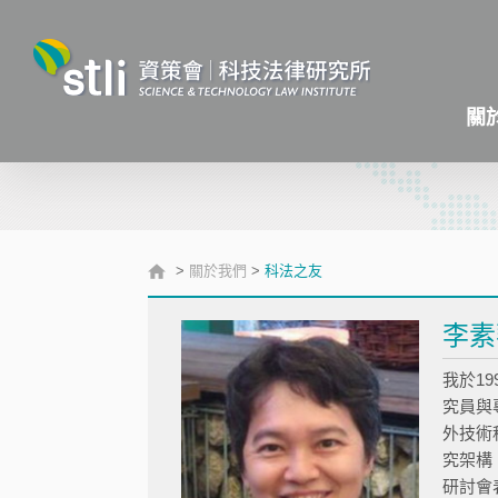
關
>
關於我們
>
科法之友
李素
我於1
究員與
外技術
究架構
研討會