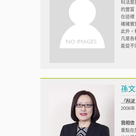
科法是
的豐富
在這裡
確確實
此外，
凡是各
能從不
孫文
「科法
200
我相信
重點在