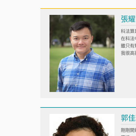
張
科法算
在科法
雖只有
我很高
郭佳
剛剛開