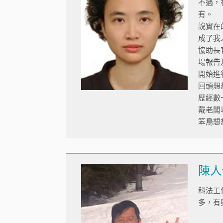
不過，
有。
說實在
成了我
協助長
場報告
開始進
回頭想
歷經數
戴老闆
笨鳥想
陳
科法工
多，有