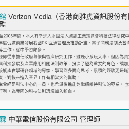
鎔
Verizon Media（香港商雅虎資訊股
監
1年至2005年間，本人有幸進入財團法人資訊工業策進會科技法律研
年度促進商業發展我國PKI互通管理及推動計畫、電子商務法制及基
等工作，從中學習頗多。
輕即從事擔任政府幕僚與智庫研究工作，雖是小孩玩大車，但因為資
興科技發展及產業應用相關法制政策，扮演了極為重要的角色，讓加
接觸產官學研各領域的專家，學習到多面向思考，累積的經驗更是職
度，對後來進入業界工作有相當大的幫助。
幸曾經是科法中心的一員，也希望後進能夠繼續維持科法的專業，也
行列，為我國的科技法制環境加入新血。
祥霖
中華電信股份有限公司 管理師