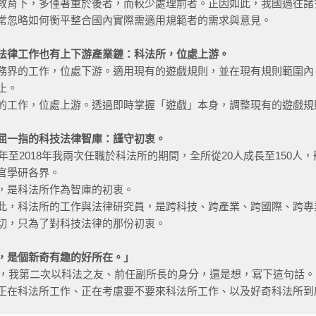
教育下，多僅著重於後者，而較少處理前者。正因如此，我國過往諸
常忽略如何衡平整合國內實際需適用規範者的需求與意見。
法律工作也有上下游產業鏈：科法所，位處上游。
務界的工作，位處下游。適用現有的遊戲規則，並在現有規則範圍內
止。
的工作，位處上游。透過即時掌握「遊戲」本身，調整現有的遊戲規
屈一指的科技法律智庫：謹守初衷。
99年至2018年我兩次任職於科法所的期間，全所從20人成長至150
官學研各界。
，是科法所作為智庫的初衷。
此，科法所的工作與法律研究員，是跨科技、跨產業、跨國際、跨專
切，只為了對科技法律的那份初衷。
，是個新奇有趣的好所在。」
8年，我第二次以科法之友、前任副所長的身分，還是想，寫下這句話。
正在科法所工作、正在考慮要不要來科法所工作、以及好奇科法所到