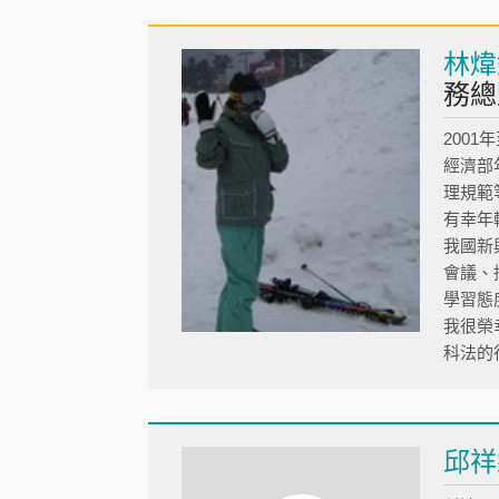
林煒
務總
200
經濟部
理規範
有幸年
我國新
會議、
學習態
我很榮
科法的
邱