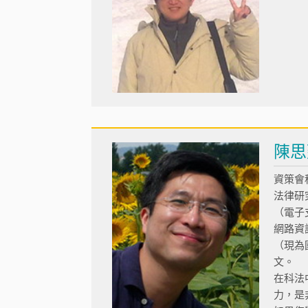
陳思
資策會
法律研
（電子
網路資
（現為
文。
在科法
力，是