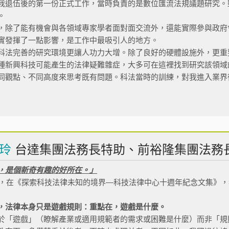
我退伍後的第一份正式工作，當時負責的是數位匯流法規議題研究。
。
，除了能有機會與各領域專家學者面對面交流外，還能實際參與政府
實發揮了一點影響，是工作中最吸引人的地方。
科法完善的研究環境更讓人功力大增。除了良好的硬體設施外，更重
種新興科技可能產生的法律疑難雜症，大多可在這裡找到研究該領域
同觀點、不同高度來思考既有問題。科法當時的訓練，對我進入業界
玲
台達集團法務長特助、前裕隆集團法務
，是個新奇有趣的好所在。」
6年，在《探索科技法律未知的境界—科技法律中心十週年紀念文集》
，法律本身只是遊戲規則：重點在，遊戲是什麼。
於「遊戲」（瞭解產業或適用規範者的需求或困難是什麼）而非「規