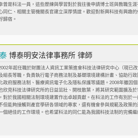
幸曾是科法一員，這些歷練與學習對於我往後申請博士班與教職生涯
心同仁、相關主管機關長官建立深厚情誼。歡迎對新興科技有興趣的
好歸宿。
天泰
博泰明安法律事務所 律師
2002年起任職於財團法人資訊工業策進會科技法律研究中心（現已
及組長等職，負責執行電子商務法制及基礎環境建構計畫、協助行政
化政府服務法制、醫療資訊電子化及隱私保護等議題。2008年雖因
也欣見科技法律研究所的日益茁壯、開枝散葉，將其研究範圍擴及於
，對於我國相關法制環境建置作出卓越貢獻。在科法的工作有別於一
不但能夠接觸到產官學研各領域的專家，還有機會參與規範及政策的
一個絕佳的工作環境。也希望科法的同仁能為我國科技法制的完備繼