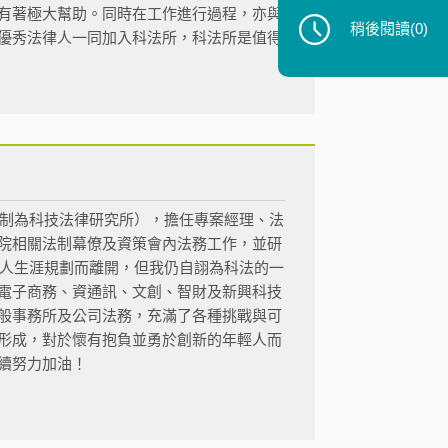
有著極大幫助。同時在工作進行過程，亦與
稍後閱讀
(0)
優秀法律人一同加入科法所，科法所是值得
改制為科技法律研究所），擔任專案經理、法
院相關法制幕僚及資策會內法務工作，並研
個人生涯規劃而離開，但我仍自詡為科法的一
電子商務、資通訊、文創、智財及新興科技
般事務所及公司法務，充滿了各種挑戰與可
形成，對於懷有抱負並勇於創新的年輕人而
續努力加油！