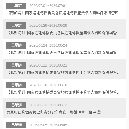
已舉辦
2026/07/01~2026/07/01
【南部場】國家通訊傳播委員會與通訊傳播產業個人資料保護與管理制度實務工作坊
已舉辦
2026/06/29~2026/06/29
【北部場4】國家通訊傳播委員會與通訊傳播產業個人資料保護與管理制度實務工作坊
已舉辦
2026/06/24~2026/06/24
【北部場3】國家通訊傳播委員會與通訊傳播產業個人資料保護與管理制度實務工作坊
已舉辦
2026/06/22~2026/06/22
【北部場2】國家通訊傳播委員會與通訊傳播產業個人資料保護與管理制度實務工作坊
已舉辦
2026/06/18~2026/06/18
【北部場1】國家通訊傳播委員會與通訊傳播產業個人資料保護與管理制度實務工作坊
已舉辦
2026/06/12~2026/06/12
商業服務業個資管理與資訊安全實務宣導說明會（台中場）
已舉辦
2026/06/05~2026/06/05