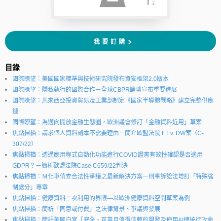
我要訂購
目錄
國際瞭望：美國國家標準與技術研究院發布資安框架2.0版本
國際瞭望：隱私執行的國際合作－全球CBPR論壇宣布重要進展
國際瞭望：馬來西亞投資貿易及工業部制定《國家半導體戰略》建立完整供應
鏈
國際瞭望：為邁向開放金融生態圈，歐洲議會修訂「金融資料近用」草案
焦點掃描：請求個人資料副本不需要理由－簡介歐盟法院 FT v. DW案（C-
307/22）
焦點掃描：透過應用程式自動化功能進行COVID證書有效性確認是否適用
GDPR？－簡析歐盟法院Case C659/22判決
焦點掃描：Ｍ化車偵查合法性爭議之最新解決方案—刑事訴訟法增訂「特殊強
制處分」專章
焦點掃描：健康資料二次利用的界限―以歐洲健康資料空間草案為例
焦點掃描：簡析「同意或付費」之法律背景、爭議與發展
焦點掃描：簡評美國白宮「安全、可靠且值得信賴的開發及使用AI總統行政命