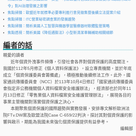
令」對AI治理發展之影響
焦點掃描：歐盟近年就標準必要專利進行意見徵集暨後續立法提案介紹
焦點掃描：ITC營業秘密調查案的發展趨勢
焦點掃描：簡析美國人工智慧與機器學習醫療器材軟體監管策略
焦點透視：簡析美國《降低通膨法》小型新清潔車輛補助相關細節
編者的話
親愛的讀者
近年個資外洩事件頻傳，引發社會各界對個資保護的高度關注。
我國於112年5月修正《個人資料保護法》，設立專責機關，並於年底
成立「個資保護委員會籌備處」，積極推動後續修法工作。此外，國
家通訊傳播委員會（NCC）於113年10月4日修訂「國家通訊傳播委員
會指定非公務機關個人資料檔案安全維護辦法」，經濟部也於同年11
月13日修正「零售業個人資料檔案安全維護管理辦法」，展現各目的
事業主管機關對落實個資保護之決心。
本期聚焦個資保護的國際趨勢與實務發展，安排專文解析歐洲法
院FTv.DW案及歐盟法院Case C-659/22判決，探討其對個資保護的影
響與啟示，期能為我國未來強化個資保護提供有益參考。
編輯部