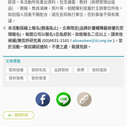
錄音。本活動所有產出資料，包含講義、教材（商標管理出版
品）、簡報、教具演練、照片等，相關權利皆屬於主辦單位所有。
如因個人因素不願配合，請先告知執行單位，否則事後不得有異
議。
5.
本活動採線上報名(額滿為止)，企業限定(品牌計畫輔導廠商優先受
理報名)，每間公司以報名1位為原則，如欲報名二位以上，請來信
候補(陳佳妤研究員 (02)6631-1101 /
alicechen@iii.org.tw
)，並
於活動一周前課前通知，不便之處，敬請見諒。
文章標籤
智財授權
智財布局
品牌智財
商標
智財風險
智財策略
智財管理
返回列表