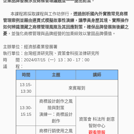
企業品牌發展涉及商標管理議題並一一提出對策
。
本課程將採取課程與工作坊併行，
透過剖析國內外實務常見商標
管理案例並藉由連貫式模擬故事性演練，讓學員身歷其境、實際操作
如何辨識潛藏之商標管理風險及其因應對策，確保品牌發展無後顧之
憂
，並強化商標管理與品牌經營的加乘綜效以鞏固品牌價值。
主辦單位：經濟部產業發展署
執行單位：台灣經濟研究院、資策會科技法律研究所
時 間：2024/07/15（一）13：30 - 17：00
議 程：
時間
主題
講師
13:15-
來賓報到
13:30
商標設計創作之風
13:30-
險與對策
15:15
演練一：商標設計
資策會 科法所 創意
創作
智財中心
商標行銷使用之風
觀看簡報