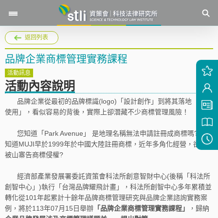
返回列表
品牌企業商標管理實務課程
活動訊息
活動內容說明
品牌企業從最初的品牌標識(logo)「設計創作」到將其落地「行銷
使用」，看似容易的背後，實際上卻潛藏不少商標管理風險！
您知道「Park Avenue」 是地理名稱無法申請註冊成商標嗎? 您
知道MUJI早於1999年於中國大陸註冊商標，近年多角化經營，卻反
被山寨告商標侵權?
經濟部產業發展署委託資策會科法所創意智財中心(後稱「科法所
創智中心」)執行「台灣品牌耀飛計畫」，科法所創智中心多年累積並
轉化從101年起累計十餘年品牌商標管理研究與品牌企業諮詢實務案
例，將於113年07月15日舉辦
「品牌企業商標管理實務課程」
，歸納