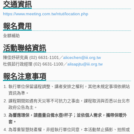
交通資訊
https://www.meeting.com.tw/ntut/location.php
報名費用
全額補助
活動聯絡資訊
陳佳妤研究員 (02) 6631-1101／
alicechen@iii.org.tw
杜佩茹行政經理 (02) 6631-1100／
alisapjtu@iii.org.tw
報名注意事項
1.
執行單位保留議程調整、講者安排之權利，其他未規定事項依網站
資訊為準。
2.
課程期間如遇有天災等不可抗力之事由，課程取消與否悉以台北市
政府公告為主。
3.
為響應環保，請盡量自備水壺/杯子；並依個人需求，攜帶保暖外
套。
4.
為尊重智慧財產權，非經執行單位同意，本活動禁止攝影、拍照或