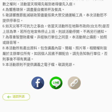
數之權利，活動當天現場先報到者得優先入座。
4.為響應環保，請盡量自備茶杯及餐具。
5.敬請響應節能減碳政策儘量搭乘大眾交通運輸工具，本次活動恕不
提供停車位。
6.如天災等不可抗力之事由，依當天活動所在地縣市政府(台北市)是否
上班為準，若所在地宣佈停止上班，則該活動停開、不再另行通知。
7.為尊重智慧財產權，非經執行單位之同意，本活動禁止攝影、拍照
或錄音等。
8.本活動所有產出資料，包含講義內容、簡報、照片等，相關權利皆
屬於主辦單位所有，如因個人因素不願配合，請先告知執行單位，否
則事後不得有異議。
9.本活動原則不提供講義之電子檔，敬請見諒。
返回列表