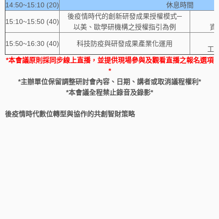
14:50~15:10 (20)
休息時間
後疫情時代的創新研發成果授權模式─
15:10~15:50 (40)
以美、歐學研機構之授權指引為例
資
15:50~16:30 (40)
科技防疫與研發成果產業化運用
工
*本會議原則採同步線上直播，並提供現場參與及觀看直播之報名選項
*
*主辦單位保留調整研討會內容、日期、講者或取消議程權利*
*本會議全程禁止錄音及錄影*
後疫情時代數位轉型與協作的共創智財策略