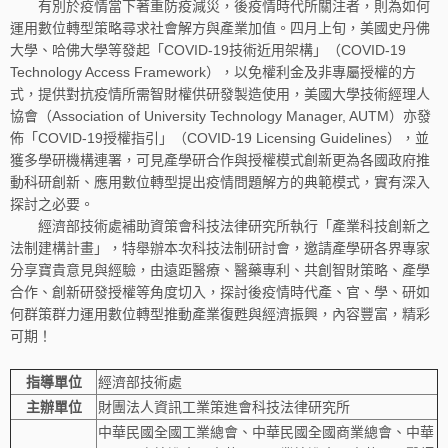
有別於疫情當下著重防疫減災，後疫情時代所關注者，則為如何
運用數位轉型策略尋求社會解方與產業加值。四月上旬，美國史丹佛
大學、哈佛大學等發起「COVID-19技術近用架構」（COVID-19
Technology Access Framework），以免權利金及非專屬授權的方
式，提供對抗疫情所需智財權供研發製造使用，美國大學技術經理人
協會（Association of University Technology Manager, AUTM）亦發
佈「COVID-19授權指引」（COVID-19 Licensing Guidelines），並
獲多學研機構連署，可見產學研合作與授權模式創新更為各國政府推
動科研創新、應用數位轉型提出疫情問題解方的典範模式，實有深入
探討之必要。
經濟部技術處補助資策會科技法律研究所執行「產業科技創新之
法制建構計畫」，特舉辦本次科技法制研討會，邀請產學研各界專家
分享寶貴意見與經驗，由遠距醫療、醫藥專利、共創智財策略、產學
合作、創新研發授權等角度切入，探討後疫情時代產、官、學、研如
何群策群力運用數位轉型推動產業復甦與經濟振興，內容豐富，精彩
可期！
指導單位
經濟部技術處
主辦單位
財團法人資訊工業策進會科技法律研究所
中華民國全國工業總會、中華民國全國商業總會、中華