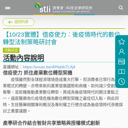
返回列表
【10/23實體】借疫使力︰後疫情時代的數位
轉型法制策略研討會
活動訊息
活動內容說明
直播網址：
https://youtu.be/4IHqhb7LXj4
借疫使力 抓住產業數位轉型契機
疫情雖然對全球經濟環境造成重大打擊，但消費者日常行為和商
業模式的轉變，亦帶來新的產業發展趨勢和商機，如何減少受創產業
衝擊，並趁機推動產業數位轉型，將成為後疫情時代的關注重點之
一。遠距醫療為化疫情危機為數位轉型契機之最佳切入點，與此同
時，生技醫藥相關專利概況及專利權之行使亦成為後疫情時代亟需探
討之重要議題。
產學研合作結合智財共享策略與授權模式創新