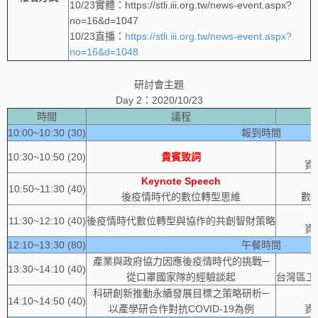
10/23實體：https://stli.iii.org.tw/news-event.aspx?
no=16&d=1047
10/23直播：
https://stli.iii.org.tw/news-event.aspx?
no=16&d=1048
研討會主題
Day 2：2020/10/23
時間
議程
10:00~10:30 (30)
報到時間
10:30~10:50 (20)
貴賓致詞
資
Keynote Speech
10:50~11:30 (40)
後疫情時代的數位轉型思維
數
11:30~12:10 (40)
後疫情時代數位轉型與協作的共創智財策略
資
12:10~13:30 (80)
午餐時間
產業與政府協力因應後疫情時代的挑戰─
13:30~14:10 (40)
從口罩國家隊的經驗談起
台灣區工
科研創新推動永續發展目標之策略研析─
14:10~14:50 (40)
以產學研合作對抗COVID-19為例
資