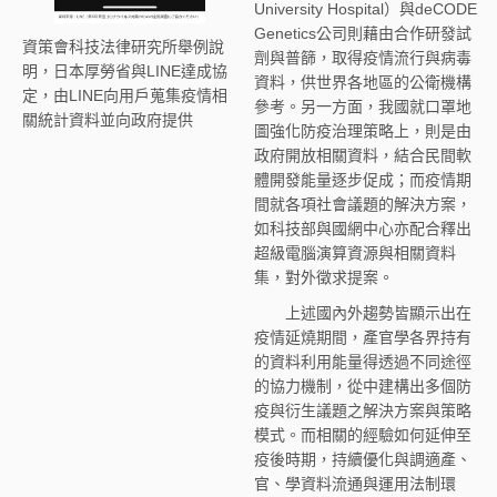
University Hospital）與deCODE
Genetics公司則藉由合作研發試
資策會科技法律研究所舉例說
劑與普篩，取得疫情流行與病毒
明，日本厚勞省與LINE達成協
資料，供世界各地區的公衛機構
定，由LINE向用戶蒐集疫情相
參考。另一方面，我國就口罩地
關統計資料並向政府提供
圖強化防疫治理策略上，則是由
政府開放相關資料，結合民間軟
體開發能量逐步促成；而疫情期
間就各項社會議題的解決方案，
如科技部與國網中心亦配合釋出
超級電腦演算資源與相關資料
集，對外徵求提案。
上述國內外趨勢皆顯示出在
疫情延燒期間，產官學各界持有
的資料利用能量得透過不同途徑
的協力機制，從中建構出多個防
疫與衍生議題之解決方案與策略
模式。而相關的經驗如何延伸至
疫後時期，持續優化與調適產、
官、學資料流通與運用法制環