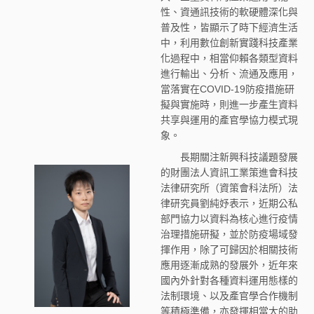
性、資通訊技術的軟硬體深化與
普及性，皆顯示了時下經濟生活
中，利用數位創新實踐科技產業
化過程中，相當仰賴各類型資料
進行輸出、分析、流通及應用，
當落實在COVID-19防疫措施研
擬與實施時，則進一步產生資料
共享與運用的產官學協力模式現
象。
長期關注新興科技議題發展
的財團法人資訊工業策進會科技
法律研究所（資策會科法所）法
律研究員劉純妤表示，近期公私
部門協力以資料為核心進行疫情
治理措施研擬，並於防疫場域發
揮作用，除了可歸因於相關技術
應用逐漸成熟的發展外，近年來
國內外針對各種資料運用態樣的
法制環境、以及產官學合作機制
等積極準備，亦發揮相當大的助