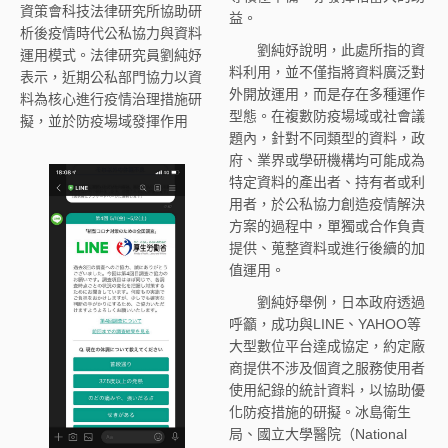
資策會科技法律研究所協助研
益。
析後疫情時代公私協力與資料
劉純妤說明，此處所指的資
運用模式。法律研究員劉純妤
料利用，並不僅指將資料廣泛對
表示，近期公私部門協力以資
外開放運用，而是存在多種運作
料為核心進行疫情治理措施研
型態。在複數防疫場域或社會議
擬，並於防疫場域發揮作用
題內，針對不同類型的資料，政
府、業界或學研機構均可能成為
特定資料的產出者、持有者或利
用者，於公私協力創造疫情解決
方案的過程中，單獨或合作負責
提供、蒐整資料或進行後續的加
值運用。
劉純妤舉例，日本政府透過
呼籲，成功與LINE、YAHOO等
大型數位平台達成協定，約定廠
商提供不涉及個資之服務使用者
使用紀錄的統計資料，以協助優
化防疫措施的研擬。冰島衛生
局、國立大學醫院（National