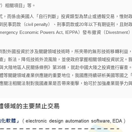
y, EUV）相關項目」等。
式，而係由美國人「自行判斷」投資類型為禁止或通報交易，惟財
款（civil penalty）、刑事罰款或20年以下有期徒刑，且財
ncy Economic Powers Act, IEPPA）發布撤資（Divestment
到對外國投資於涉及關鍵領域技術時，所夾帶的無形技術移轉利益
查」新法，降低技術外流風險，並使政府掌握相關領域投資狀況。
區與大陸地區人民關係條例》第35條，就赴中國大陸之投資進行審查
體等關鍵領域產業供應鏈的重要地位，我國應持續研析美國等國之
應關注相關法制對我國產業是否帶來衝擊，始可於加強產業競爭力