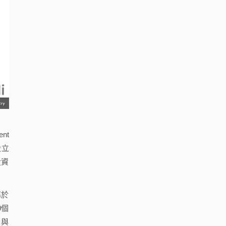
nt
設立
投資
屬於
0個
」與