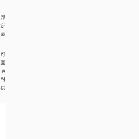
政部
政部
）處
，可
我國
。資
「對
與供