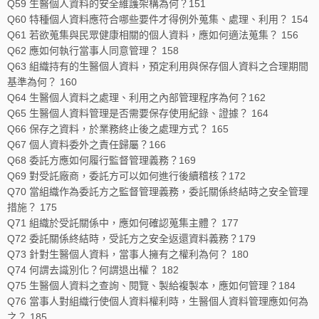
Q59 生醫個人資料的安全維護架構為何？151
Q60 特種個人資料應符合哪些要件才得例外蒐集、處理、利用？ 154
Q61 若欲蒐集與民眾健康相關的個人資料，應如何適法蒐集？ 156
Q62 應如何執行當事人同意管理？ 158
Q63 組織持有的生醫個人資料，預定利用與保存個人資料之合理期間
基準為何？ 160
Q64 生醫個人資料之處理、利用之內部管理程序為何？162
Q65 生醫個人資料管理是否需要保存使用紀錄、證據？ 164
Q66 保存之資料，於業務終止後之處理方式？ 165
Q67 個人資料委外之責任歸屬？166
Q68 委託方應如何履行監督管理義務？169
Q69 對受託廠商，委託方可以如何進行後續稽核？172
Q70 當組織作為委託方之監督管理義務，委託關係終結時之安全管理
措施？ 175
Q71 組織於受託關係中，應如何確認蒐集主體？ 177
Q72 委託關係終結時，受託方之安全返還資料義務？179
Q73 針對生醫個人資料，當事人擁有之權利為何？ 180
Q74 何謂去識別化？何謂退出權？ 182
Q75 生醫個人資料之查詢、閱覽、製給複製本，應如何管理？184
Q76 當事人對組織行使個人資料權利時，生醫個人資料管理應如何為
之？ 185