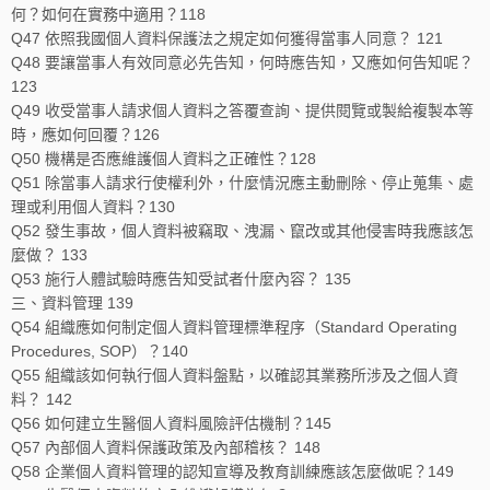
何？如何在實務中適用？118
Q47 依照我國個人資料保護法之規定如何獲得當事人同意？ 121
Q48 要讓當事人有效同意必先告知，何時應告知，又應如何告知呢？
123
Q49 收受當事人請求個人資料之答覆查詢、提供閱覽或製給複製本等
時，應如何回覆？126
Q50 機構是否應維護個人資料之正確性？128
Q51 除當事人請求行使權利外，什麼情況應主動刪除、停止蒐集、處
理或利用個人資料？130
Q52 發生事故，個人資料被竊取、洩漏、竄改或其他侵害時我應該怎
麼做？ 133
Q53 施行人體試驗時應告知受試者什麼內容？ 135
三、資料管理 139
Q54 組織應如何制定個人資料管理標準程序（Standard Operating
Procedures, SOP）？140
Q55 組織該如何執行個人資料盤點，以確認其業務所涉及之個人資
料？ 142
Q56 如何建立生醫個人資料風險評估機制？145
Q57 內部個人資料保護政策及內部稽核？ 148
Q58 企業個人資料管理的認知宣導及教育訓練應該怎麼做呢？149