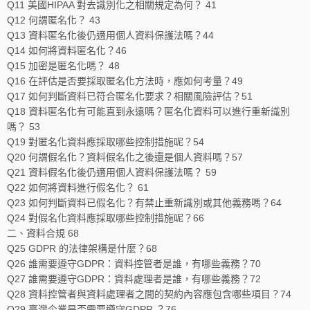
Q11 美國HIPAA 對去識別化之相關規定為何？ 41
Q12 何謂匿名化？ 43
Q13 資料匿名化後仍適用個人資料保護法嗎？44
Q14 如何將資料匿名化？46
Q15 加密是匿名化嗎？ 48
Q16 在評估是否要採取匿名化方法時，應如何考量？49
Q17 如何判斷資料已符合匿名化要求？相關風險評估？51
Q18 資料匿名化有可能直到永遠嗎？匿名化資料可以進行重新識別
嗎？ 53
Q19 對匿名化資料應採取哪些控制措施呢？54
Q20 何謂假名化？資料假名化之後還是個人資料嗎？57
Q21 資料假名化後仍適用個人資料保護法嗎？ 59
Q22 如何將資料進行假名化？ 61
Q23 如何判斷資料已假名化？有禁止重新識別或其他義務嗎？64
Q24 對假名化資料應採取哪些控制措施呢？66
二、資料合規 68
Q25 GDPR 的法律架構是什麼？68
Q26 誰需要遵守GDPR：資料控管者是誰，有哪些義務？70
Q27 誰需要遵守GDPR：資料處理者是誰，有哪些義務？72
Q28 資料控管者與資料處理者之間的契約內容應包含哪些項目？74
Q29 臺灣企業是否需要遵守GDPR ？76