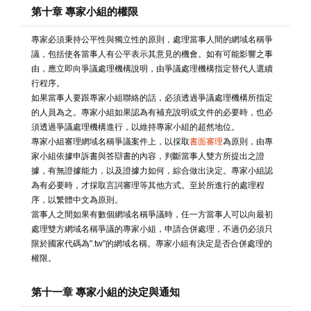
第十章 專家小組的權限
專家必須秉持公平性與獨立性的原則，處理當事人間的網域名稱爭
議，包括使各當事人有公平表示其意見的機會。如有可能影響之事
由，應立即向爭議處理機構說明，由爭議處理機構指定替代人選續
行程序。
如果當事人要跟專家小組聯絡的話，必須透過爭議處理機構所指定
的人員為之。專家小組如果認為有補充說明或文件的必要時，也必
須透過爭議處理機構進行，以維持專家小組的超然地位。
專家小組審理網域名稱爭議案件上，以採取
書面審理
為原則，由專
家小組依據申訴書與答辯書的內容，判斷當事人雙方所提出之證
據，有無證據能力，以及證據力如何，綜合做出決定。專家小組認
為有必要時，才採取言詞審理等其他方式。至於所進行的處理程
序，以繁體中文為原則。
當事人之間如果有數個網域名稱爭議時，任一方當事人可以向最初
處理雙方網域名稱爭議的專家小組，申請合併處理，不過仍必須只
限於國家代碼為".tw"的網域名稱。專家小組有決定是否合併處理的
權限。
第十一章 專家小組的決定與通知