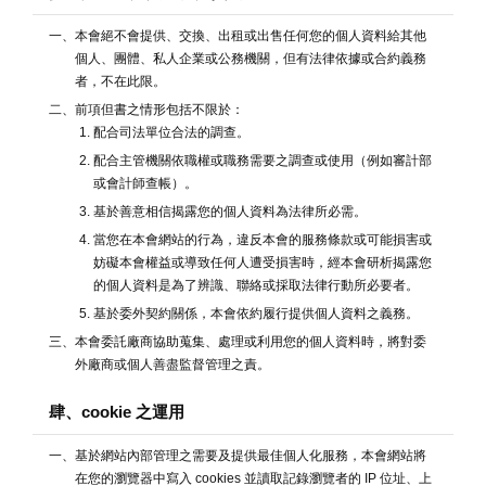
一、本會絕不會提供、交換、出租或出售任何您的個人資料給其他
個人、團體、私人企業或公務機關，但有法律依據或合約義務
者，不在此限。
二、前項但書之情形包括不限於：
1. 配合司法單位合法的調查。
2. 配合主管機關依職權或職務需要之調查或使用（例如審計部
或會計師查帳）。
3. 基於善意相信揭露您的個人資料為法律所必需。
4. 當您在本會網站的行為，違反本會的服務條款或可能損害或
妨礙本會權益或導致任何人遭受損害時，經本會研析揭露您
的個人資料是為了辨識、聯絡或採取法律行動所必要者。
5. 基於委外契約關係，本會依約履行提供個人資料之義務。
三、本會委託廠商協助蒐集、處理或利用您的個人資料時，將對委
外廠商或個人善盡監督管理之責。
肆、cookie 之運用
一、基於網站內部管理之需要及提供最佳個人化服務，本會網站將
在您的瀏覽器中寫入 cookies 並讀取記錄瀏覽者的 IP 位址、上