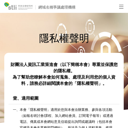
網域名稱爭議處理機構
隱私權聲明
爭議公告
如何申訴
財團法人資訊工業策進會（以下簡稱本會）尊重並保護您
常見問題
的隱私權。
為了幫助您瞭解本會如何蒐集、處理及利用您的個人資
表格下載
料，請務必詳細閱讀本會的「隱私權聲明」。
相關法規
壹、適用範圍
相關資源
一、本會「隱私權聲明」適用於您與本會洽辦業務、參與各項活動
（如報名研討會/課程、加入網站會員、訂閱電子報等）或透過
關於我們
電話、傳真或本會網站意見信箱提出詢問或建議時（包括本會
官網及本會各業務部門網站），所涉及之個人資料蒐集、處理