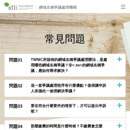
網域名稱爭議處理機構
常見問題
爭議公告
如何申訴
問題01
TWNIC所頒佈的網域名稱爭議處理辦法，是處
理哪些網域名稱爭議？非<.tw>的網域名稱爭
常見問題
議，應如何尋求解決？
表格下載
問題02
這一套爭議處理程序有什麼優點？值得讓申訴
人依循此一途徑解決爭議？
相關法規
問題03
要在符合什麼要件的情形下，才可以提出申訴
相關資源
呢？
關於我們
問題04
那麼繳費的時間是什麼時候？不繳費會怎麼