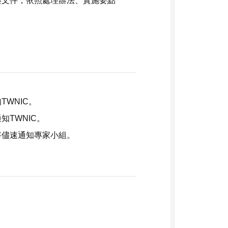
與文件，依照處理辦法、實施要點
。
WNIC。
TWNIC。
將儘速通知專家小組。