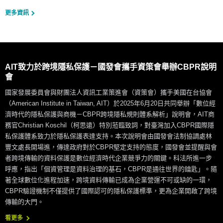
更多資訊
AIT致力於跨境隱私保護－國發會攜手資策會舉辦CBPR說明
會
國家發展委員會與財團法人資訊工業策進會（資策會）攜手美國在台協會
（American Institute in Taiwan, AIT）於2025年6月20日共同舉辦「數位經
濟時代的隱私保護與商機－CBPR跨境隱私規則體系解析」說明會，AIT商
務官Christian Koschil（柯思遠）特別蒞臨致詞，對臺灣加入CBPR國際隱
私保護體系致力於隱私保護表達支持。本次說明會由國發會法制協調處林
豐文處長開場進，傳達政府對於CBPR堅定支持的態度，國發會並提醒與會
者跨境傳輸的資料保護是數位經濟時代企業競爭力的關鍵。科法所進一步
呼應，指出「個資管理是資料治理的基石，CBPR是通往世界的鑰匙」。隨
著全球數位化進程加速，跨境資料傳輸已成為企業營運不可或缺的一環，
CBPR驗證機制不僅提供了國際認可的隱私保護標準，更為企業開啟了跨境
傳輸的大門。
看更多