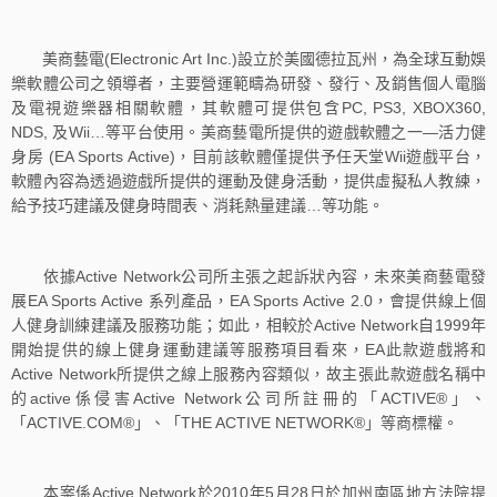
美商藝電(Electronic Art Inc.)設立於美國德拉瓦州，為全球互動娛
樂軟體公司之領導者，主要營運範疇為研發、發行、及銷售個人電腦
及電視遊樂器相關軟體，其軟體可提供包含PC, PS3, XBOX360,
NDS, 及Wii…等平台使用。美商藝電所提供的遊戲軟體之一—活力健
身房 (EA Sports Active)，目前該軟體僅提供予任天堂Wii遊戲平台，
軟體內容為透過遊戲所提供的運動及健身活動，提供虛擬私人教練，
給予技巧建議及健身時間表、消耗熱量建議…等功能。
依據Active Network公司所主張之起訴狀內容，未來美商藝電發
展EA Sports Active 系列產品，EA Sports Active 2.0，會提供線上個
人健身訓練建議及服務功能；如此，相較於Active Network自1999年
開始提供的線上健身運動建議等服務項目看來，EA此款遊戲將和
Active Network所提供之線上服務內容類似，故主張此款遊戲名稱中
的active係侵害Active Network公司所註冊的「ACTIVE®」、
「ACTIVE.COM®」、「THE ACTIVE NETWORK®」等商標權。
本案係Active Network於2010年5月28日於加州南區地方法院提