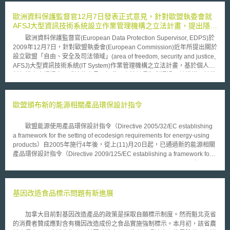
歐洲資料保護監督官12月7日發表正式意見，針對歐盟執委會就
AFSJ大型資訊技術系統設立作業管理機構之立法計畫，提出隱私
保護法律要求
歐洲資料保護監督官(European Data Protection Supervisor, EDPS)於
2009年12月7日，針對歐盟執委會(European Commission)近年所提出關於
設立歐盟「自由、安全及司法領域」(area of freedom, security and justice,
AFSJ)大型資訊技術系統(IT System)作業管理機構之立法計畫，基於個人資
料保護之立場提出正式法律意見。如此一立法計畫順利通過，該機構預計將
擔負起包括「申根資訊系統」(Schengen Information System, SIS II)、「簽
證資訊系統」(Visa Information System, VIS)、「歐洲指紋系統」
(European Dactylographic System, Eurodac)及其他歐盟層級之大規模資訊
歐盟頒布新的能源相關產品環保設計指令
技術系統之作業管理(operational management)任務。 根據EDPS首長
Peter Hustinx表示，由於前述各項系統之資料庫中均包含諸如護照內容、簽
歐盟能源使用產品環保設計指令（Directive 2005/32/EC establishing
證及指紋等大量敏感個人資料，因此儘管設立單一之作業管理機構，可以在
a framework for the setting of ecodesign requirements for energy-using
相當程度上釐清歐盟各部門職責歸屬及準據法適用之問題，但如此一機構欲
products）自2005年施行4年後，從上(11)月20日起，已通過新的能源相關
取得合法性，其活動範圍及相關責任即必須在立法中獲得明確界定，否則即
產品環保設計指令（Directive 2009/125/EC establishing a framework for
可能產生個人資料濫用(misuse of personal data)及資料庫「功能潛變」
the setting of ecodesign requirements for energy-related products），更
(function creep)之風險。而基於此一分析，Hustinx認為目前執委會之機構
新取代舊有指令。本新指令最主要特色，在於將環保設計適用範圍從「能源
立法計畫尚未符合個人資料保護要求。 此外，針對後續立法進程，
使用產品」擴大延伸至「能源相關產品」。 繼去（2008）年10月歐盟
EDPS建議除應確實釐清該管理機構之活動範圍是否包括整體AFSJ，亦或僅
執委會才公告指示清單，篩選出10種在2009-2011年優先執行環保設計措施
基因改造食品標示問題有新進展
限於邊境檢查及難民與移民事務；執委會與該機構之關聯性與責任等重要問
之能源使用產品類別後，其包括：空調和換氣系統、電子和燃油的加熱設
題外，是否可在缺乏相關經驗及實證評估下，即直接將所有歐盟層級之大型
備、食品備製設備、工業和實驗室鍋爐、機床、網路連結、資料處理和資料
資訊技術系統與資料庫歸入該機構管轄，顯然亦有商榷餘地。EDPS就此認
加拿大目前對基因改造產品的政策是採取自願標示制度。然而魁北克省
儲存設備、冷藏和冷凍設備、聲音和影像設備、變壓器及用水設備等，依歐
為，透過立法界定「大型資訊系統」之範圍，並且採取資料庫分次進入該管
的消費者贊成應對含有機因改造成份之食品實施強制標示。本月初，該省農
盟新指令規定，未來不只是使用到能源的產品，其他所有能有助節約能源之