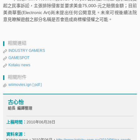
起之民事訴訟，主張排除侵害並要求美金75,000-元之賠償金額；目前
美商華藝(Electronic Art)尚未提出任何公開意見。未來可視後續法院
意見暸解遊戲之部分名稱是否會造成商標權侵權之可能。
相關連結
INDUSTRY GAMERS
GAMESPOT
Kotaku news
相關附件
wiimovies.ign
[ pdf ]
古心怡
組長 編譯整理
上稿時間：
2010年06月28日
資料來源：