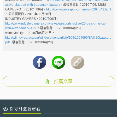
Kotaku news，2010年06月，
http://www.kotaku.com.au/2010/06/ea-sports-
active-slapped-with-trademark-lawsuit/
，最後瀏覽日：2010年06月28日
GAMESPOT，2010年06月，
http://www.gamespot.com/news/6264542.html
，最後瀏覽日：2010年06月28日
INDUSTRY GAMERS，2010月06月，
http://www.industrygamers.com/news/ea-sports-active-20-gets-physical-
with-a-trademark-suit/
，最後瀏覽日：2010年06月28日
wiimovies.ign，2010月05月28日，
http://wiimovies.ign.com/wii/document/article/109/1094695/EA%20Lawsuit.
pdf
, 最後瀏覽日：2010年06月28日
推薦文章
你可能還會想看