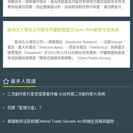
理機構責任範圍之方式，應係日後執委會可以努力之方向。
林廳長在一項會議中指出，基因改造產品可能存有環境方面的風險並且有消
產品，以及對末端使用者而言為獨立部分且其環保績效可獨立評估之服務，
費者疑慮的問題，因此應嚴謹以對，改採取強制性標示制度，讓消費者可以
皆屬新指令之適用範圍。例如，蓮蓬頭與其他衛浴設備、隔離材料與雙層玻
自行選擇。雖然目前聯邦官員以及其他省份仍贊同現行的自願標示制度，首
璃等。 新指令依規定將於2011年10月21日全面實施，執委會應於3年
長們 ( 大部分反對強制標示的立法 ) 同意繼續討論此議題。 此外，目前
內公告優先執行之產品種類，而各會員國應於2010年11月20日前訂定國內
近日美國阿拉斯加州亦通過 Bill 25 法案，強制對基因改造魚類及相關魚類
法規。 歐盟新指令主要影響，將使更多元產品之生產者擔負起製作生
產品作明顯標示。這項法案通過後，該州成為美國第一個針對基因改造食品
歐洲五大電信公司聯合呼籲歐盟建立Open RAN創新生態系統
態特性說明（ecological profile）之責任，且需於符合指令要求後始得於產
標示問題作明確立法的一州，該法案更成為美國第一個要求標示基因改造食
品標示CE標示。
品的法案。有關觀察家預期這個法案將會帶動美國各州對基因改造食品之標
歐洲五大電信公司──德國電信（Deutsche Telekom）、法國Orange
示進行必要的規範。根據美國 Rutgers 大學於 2004 年 11 月所作的民調顯
電信、義大利電信（Telecom Italia）、西班牙電信（Telefonica）與英國沃
示，約有 89 ％的美國民眾希望基因改造食品應有明確的標示。
達豐電信（Vodafone）於2021年11月18日聯合發表聲明，呼籲歐盟執委會
與成員國加速開放「開放式無線存取網路」（Open Radio Access
Network, Open RAN）的技術應用，並提出「為歐洲建立Open RAN生態系
統」（Building an Open RAN Ecosystem for Europe）研究報告。 本
報告對Open RAN價值鏈和當前供應商進行分析，發現許多歐洲供應商正處
於發展初期，未獲得Open RAN商業契約，且在Open RAN關鍵服務的部分
最多人閱讀
類別（如雲端軟體）中，尚未有歐洲供應商。甚至綜觀Open RAN的各項關
鍵服務分布，歐洲供應商僅有少數等。因此，本報告強調歐洲需迫切將
二次創作影片是否侵害著作權-以谷阿莫二次創作影片為例
Open RAN作為戰略重點，並提出以下五點建議： （一）歐盟的政策制定者
應積極推動發展創新、開放及可互通之電信生態系統，並期望歐盟執委會、
成員國與產業利害關係人，透過對話與討論，促使全歐洲對Open RAN生態
何謂「監理沙盒」？
系統之建立產生共識。 （二）執委會應成立下世代通訊基礎設施聯盟，如
同過去其為雲端與半導體設立聯盟，作為推動該產業的關鍵力量。此外，為
美國聯邦法院有關Defend Trade Secrets Act的晚近見解與趨勢
迎接Open RAN新興技術，應提倡如歐盟共同利益重要計畫（Important
Projects of Common European Interest, IPCEI）的微電子和通訊技術、5G