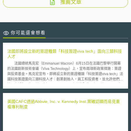
推薦文章
你可能還會想看
法國即將設立新的簽證種類「科技簽證viva tech」面向三類科技
人才
法國總統馬克宏（Emmanuel Macron）6月15日在法國巴黎舉行開幕
的法國創新技術會議（Viva Technology）上，宣布兩項新政策措施：簽證
與投資基金。馬克宏宣布，即將設立新的簽證種類「科技簽證viva tech」法
國科技簽證面向三類科技人才：創業創始人，員工和投資者，並允許他們在
法國生活和工作。其內容如下： 一、 有效期限為四年，並且已可再生
做為基礎。 二、 其延伸至直系親屬，且配偶還可獲得居留許可，得在
法國生活、工作。 受撫養的孩子也有權在法國居住。 三、 且其不需要
額外的工作許可，而來自歐洲經濟區和瑞士的公民則不需要居留許可。
美國CAFC透過Abbvie, Inc. v. Kennedy Inst.案確認顯而易見重
而針對法國科技簽證的資格，有三個，一為企業創始人，二為員工，三
複專利制度
為投資者，而三者類型可以透過不同的途徑獲得「科技簽證」。 如：
企業創始人要成為法國技術簽證的創業者，其申請條件包括計畫在法國發展
經濟創新型的創業項目，始符合申請資格。 若想以僱員身分獲得法國
技術簽證的資格，必須擁有研究生學位（碩士以上）、與法國公司有資格通