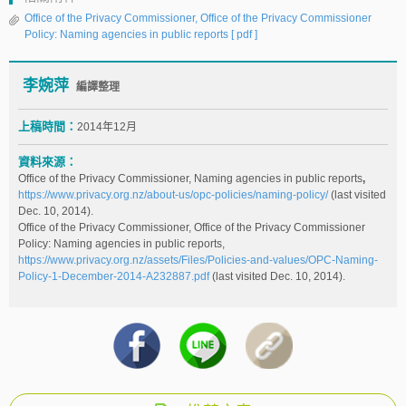
Office of the Privacy Commissioner, Office of the Privacy Commissioner
Policy: Naming agencies in public reports
[ pdf ]
李婉萍
編譯整理
上稿時間：
2014年12月
資料來源：
Office of the Privacy Commissioner, Naming agencies in public reports
,
https://www.privacy.org.nz/about-us/opc-policies/naming-policy/
(last visited
Dec. 10, 2014).
Office of the Privacy Commissioner, Office of the Privacy Commissioner
Policy: Naming agencies in public reports,
https://www.privacy.org.nz/assets/Files/Policies-and-values/OPC-Naming-
Policy-1-December-2014-A232887.pdf
(last visited Dec. 10, 2014).