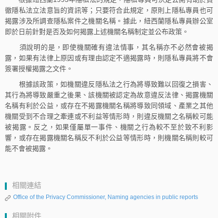
徹隱私法立法意旨的資訊等；只要符合此規定，原則上隱私專員也可
揭露涉及所調查隱私案件之機關名稱。據此，紐西蘭隱私專員辦公室
即於日前針對是否及如何揭露上述機關名稱制定並公布政策。
須說明的是，即使機關確有違法情事，其名稱亦不必然會被揭
露，如果有法律上原因或有理由認定不適揭露時，則隱私專員將不會
簽署授權揭露之文件。
根據該政策，如機關違反隱私法之行為將導致難以回復之損害、
其行為將導致嚴重之後果、該機關被認定為故意違反法律、揭露機關
名稱有利於公益，或存在不揭露機關名稱將導致同領域、產業之其他
機關受到不合理之牽連或不利益等情形時，則違反機關之名稱較可能
被揭露。反之，如果僅屬單一事件、機關之行為較不至於致不利影
響，或存在揭露機關名稱反不利於公益等情形時，則機關名稱則較可
能不會被揭露。
相關連結
Office of the Privacy Commissioner, Naming agencies in public reports
相關附件