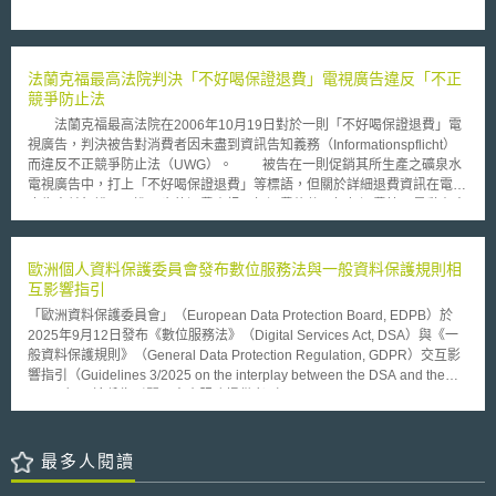
過法國技術簽證招聘的最少3個月的工作合約、年薪總額至少35,526.40歐元
（為2017年1月1日法國最低工資的兩倍）。 而針對投資者，該簽證瞄
準風險投資家和商業天使投資創業公司，有幾種方法可以獲得法國投資者技
術簽證的資格：一家外國風險投資公司在法國開設辦事處、外國投資者由法
法蘭克福最高法院判決「不好喝保證退費」電視廣告違反「不正
國的風險投資公司招募、商業天使（通常是成功的企業家）移居法國。而要
競爭防止法
獲得標有“商業投資者”的人才通行證，須投資至少30萬歐元的固定有形或無
形資產。直接或通過您至少擁有30％股權的公司進行投資、至少擁有您所投
法蘭克福最高法院在2006年10月19日對於一則「不好喝保證退費」電
資公司的10％，並且在投資後的四年內創造或保護工作，而法國風險投資公
視廣告，判決被告對消費者因未盡到資訊告知義務（Informationspflicht）
司招募的外國投資者則不要考慮這些標準。 法國今年夏天推出“法國簽
而違反不正競爭防止法（UWG）。 被告在一則促銷其所生產之礦泉水
證”項目，使簽證更容易發放，政府部門遵循的程序更加可靠。
電視廣告中，打上「不好喝保證退費」等標語，但關於詳細退費資訊在電視
廣告中並無說明，進一步的退費資訊，如退費條件、如何退費等，是黏在寶
特瓶瓶身，需待消費者將此標籤撕下，才得以看到相關的退費資訊。原告是
符合不正競爭防止法（UWG）第8條第3項第2款「以促進工商利益為目的而
具備權利能力之工商團體」（Wettwerbsverband）；原告認為被告違反
歐洲個人資料保護委員會發布數位服務法與一般資料保護規則相
「不正競爭防止法（UWG）」第4條第4款之規定：「未清楚標示引起消費
互影響指引
者購買決心之促銷佸動的條件」。 法蘭克福最高法院（OLG Frankfurt
「歐洲資料保護委員會」（European Data Protection Board, EDPB）於
a.M.）首先確認被告所刊登之「不好喝保證退費」電視廣告已經符合不正競
2025年9月12日發布《數位服務法》（Digital Services Act, DSA）與《一
爭防止法第4條第4款「促銷活動」之構成要件。再者，法院認為在被告所刊
般資料保護規則》（General Data Protection Regulation, GDPR）交互影
登之電視廣告及附在產品瓶身之退費條件標籤並不足以使消費者明確得知退
響指引（Guidelines 3/2025 on the interplay between the DSA and the
費資訊。被告抗辯，基於現實因素，並無法將具體的保證退費條件一一細數
GDPR）。這份指引闡明中介服務提供者（intermediary service
在電視廣告中；惟法蘭克福最高法院認為，即使消費者可以透過其他管道得
providers）於履行DSA義務時，應如何解釋與適用GDPR。 DSA與GDPR
到相關的退費資訊，亦無法補正被告在電視廣告中未盡到告知義務之缺失。
如何交互影響？ 處理個人資料的中介服務提供者，依據處理個資的目的和
對於此種類似噱頭之電子媒體行銷手法，是否可以只在產品瓶身明示退費規
方式或僅代表他人處理個資，會被歸屬於GDPR框架下的控制者或處理者。
最多人閱讀
則，而在電子媒體廣告中忽略不提，是否有不實廣告及消費者權益如何保障
此時，DSA與GDPR產生法規適用的交互重疊，服務提供者需同時符合DSA
等問題，都值得注意。
與GDPR的要求。具體而言，DSA與GDPR產生交互影響的關鍵領域為以