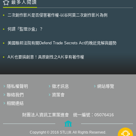
計算。 於此案中，The Forest Group產品之售價介於美金 $103至
最多人閱讀
忘錄中強調「過於寬泛的競業禁止契約，限制員工流動性，違反《國家勞工
$180元間，法院因而裁定處以The Forest Group每一標示錯誤專利資訊產
關係法》」，本次備忘錄進一步指出某些類型的『留任或付款（stay-or-
品 $180元之罰金。 Atlas 法官提到藉由將標示不實專利資訊者處以該產品
二次創作影片是否侵害著作權-以谷阿莫二次創作影片為例
pay）條款』侵害員工依NLRA所享有的權利」。並說明Jennifer Abruzzo欲
之最高售價之罰金，The Forest Group所需賠償之罰金將超過其藉由販售該
自2024年12月6日起，調查該些「要求員工簽訂競業禁止、『留任或付款』
產品所獲取之利益，達到第292條遏制之目的。 預計此案之判決將對其
條款的雇主」。 （2）現任的NLRB代理主任檢察官William B. Cowen於
他地方法院於處理類似案件之判定產生引響，尤其對那些將錯誤專利資訊標
何謂「監理沙盒」？
2025年2月14日發布GC 25-05備忘錄，該備忘錄以「NLRB積壓的案件量過
示在大量產品上的被告而言。此外，正如各界所預料，繼去年聯邦巡迴上訴
多、需要全面審查過往備忘錄以符合當前需求」為由，針對過往NLRB發布
法院對第292條提出罰金計算基礎之解釋後，提起相關訴訟案件之數量已大
美國聯邦法院有關Defend Trade Secrets Act的晚近見解與趨勢
的備忘錄，採取撤銷、撤銷後有待進一步提供指導等作法，其中包含「撤銷
量提升，至今已累積約140案。另，聯邦巡迴上訴法院亦剛於6月10日於
前述的GC 23–08、GC 25-01備忘錄」。 二、因應政策趨勢之產業機密管
Pequignot v. Solo Cup 一案中針對標示過期專利、舉證責任等與第292條相
理建議 綜上，可得出競業禁止契約仍為FTC納管的範圍，本文彙整產業的建
關之爭議做出解釋，後續效應直得企業持續關注。
A片也要搞創意！具原創性之A片享有著作權
議，提供企業應及早採取的機密管理作法： 1. 針對政策面 應制定政策定義
營業秘密，以鑑別營業秘密的範圍。 2. 針對人員面 （1）盤點企業內部既有
的競業禁止契約，以確保契約條款中競業禁止的期限、地理範圍及業務範圍
的限制不會過於廣泛，以致於無法執行；與員工簽訂其他類型契約，例如：
保密契約、花園假條款、禁止僱傭關係終止後招攬（員工/客戶）的契約
隱私權聲明
徵才訊息
網站導覽
等。 （2）宣導企業的機密管理政策。 （3）提醒離職員工對企業的保密義
務。 資策會科法所創意智財中心於2023年發布之「營業秘密保護管理規
聯絡我們
資策會
範」已涵蓋前述管理作法，我國企業如欲落實系統化的營業秘密管理作法，
相關連結
可以參考此規範。 本文為資策會科法所創智中心完成之著作，非經同意或
授權，不得為轉載、公開播送、公開傳輸、改作或重製等利用行為。 本文
同步刊登於TIPS網站（https://www.tips.org.tw）
財團法人資訊工業策進會 統一編號：05076416
Copyright © 2016 STLI,III. All Rights Reserved.