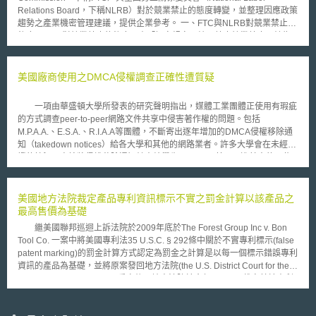
這項報告總共檢視了 2,738 個專利，涵蓋七類申請領域共計 52,148 個
Relations Board，下稱NLRB）對於競業禁止的態度轉變，並整理因應政策
權利範圍的主張。報告總結，在電子領域中有關 carbon nanotube 及
趨勢之產業機密管理建議，提供企業參考。 一、FTC與NLRB對競業禁止的
quantum dot 之專利申請案，多數為脆弱的專利主張，有面臨法律訴訟的高
態度 1. FTC對競業禁止的態度：由「訂定規定以統一禁止競業禁止」轉為
度風險，若發生侵權訴訟，被告應該勇於進行訴訟防禦；而奈米材料由於市
「針對不合理的競業禁止進行個案調查」 （1）由Lina Khan（前FTC主
場潛力極大，故報告建議投入於專利搜尋或佈局之檢視，乃必要之成本。此
席）主導的FTC，於2024年4月通過「禁止企業簽訂競業禁止契約」最終版
外，報告也認為陶瓷奈米元件（ ceramic nanoparticles ）於能源領域的應
本的規定（以下稱「最終規定」）。最終規定要求大部分情況下，禁止企業
美國廠商使用之DMCA侵權調查正確性遭質疑
用也極具發展潛力，並預期奈米電線（ Nanowires ）於電 子領域之應用將
與員工簽訂競業禁止契約。 其後，美國有3案挑戰FTC最終規定： 在ATS
越來越受到重視。 不過，報告最後警告， patent trolls 的問題將會出現
Tree Services, LLC v. FTC案，賓州法院於2024年7月同意FTC有權禁止其
在奈米技術市場。所謂的 patent trolls 是指企業寧願花錢收購專利並透過授
一項由華盛頓大學所發表的研究聲明指出，媒體工業團體正使用有瑕疵
認為屬於不公平競爭的行為（競業禁止）；而在另外兩案結果則相反，在
權收取權利金，也不願意自行投入研發的一種決策模式，此類企業通常是不
的方式調查peer-to-peer網路文件共享中侵害著作權的問題。包括
Properties of the Villages, Inc. v. FTC案，佛州法院於2024年8月認定訴訟
負責實際商品交易的控股公司。
M.P.A.A.、E.S.A.、R.I.A.A等團體，不斷寄出逐年增加的DMCA侵權移除通
原告（房地產開發商）不受FTC最終規定的影響；而Ryan LLC v. FTC案，
知（takedown notices）給各大學和其他的網路業者。許多大學會在未經查
2024年7月德州法院更以FTC之立法範圍逾越其職權為由，於全國範圍認定
證的情況下直接將侵權移除通知轉寄給學生，R.I.A.A.甚至跟進其中的一些
撤銷最終規定。FTC不服兩案最終規定的結果並上訴。 關於最終規定的最新
侵權報告並將之寫入財務報告中。 但在2008年6月5日由華盛頓大學的
進展為，由Andrew Ferguson（現任FTC主席）主導的FTC，於2025年3月
助理教授等三人所發表的研究中認為這一些侵權移除通知應該更審慎檢視
6日分別向第5、第11巡迴上訴法院提出動議，主張「擱置上訴審理120天
之。研究指出，這些團體在指控檔案分享者的調查過程中有嚴重的瑕疵，可
美國地方法院裁定產品專利資訊標示不實之罰金計算以該產品之
（appeal in abeyance for 120 days）」。動議均已獲法院批准。 （2）此
能使對方遭受不當的侵權指控，甚至可能來自其他網路使用者的陷害。在
最高售價為基礎
外，FTC現任主席於2025年2月26日宣布成立「聯合勞動力工作小組（Joint
2007年5月及8月的兩次實驗中，研究員利用網路監控軟體監控他們的網路
Labor Task Force）」，並發布備忘錄說明FTC將繼續關注反競爭行為，例
繼美國聯邦巡迴上訴法院於2009年底於The Forest Group Inc v. Bon
流量，實驗結果顯示即使網路監控軟體並未下載任何檔案，卻仍然接收到了
如：公司與員工間的競業禁止契約、公司間互不招攬（人才）契約等。
Tool Co. 一案中將美國專利法35 U.S.C. § 292條中關於不實專利標示(false
超過400次的侵權警告信。 該研究結果顯示執法單位的調查過程中只查
即，可見FTC態度由「原則上禁止簽訂競業禁止契約」，轉為「依個案起訴
patent marking)的罰金計算方式認定為罰金之計算是以每一個標示錯誤專利
詢了網路分享軟體使用者的I.P.位址，卻未真正查明使用者正在下載或是上
其認為不合理的競業禁止契約」。 2. NLRB對競業禁止的態度：由「針對要
資訊的產品為基礎，並將原案發回地方法院(the U.S. District Court for the
傳的實際檔案為何，在這種薄弱的搜查技巧跟技術方式之下任何使用網路文
求員工簽訂競業禁止的個案進行調查」轉為「將競業禁止行為排除調查範
Southern District of Texas)重審後，地方法院於今年4月27日裁定基於專利
件分享軟體的使用者都可能被告，不論其所分享的檔案是否侵權皆如此。
圍」 （1）NLRB為獨立的聯邦政府機構，由主任檢查官負責調查、起訴勞
法第292條具懲罰性之本質，針對標示錯誤或標示無效專利號之產品之罰金
資案件。NLRB前主任檢查官Jennifer Abruzzo於2024年10月7日發布不具
應以該產品之最高售價而非被告基於販售該產品所獲得之利潤或經濟利益來
拘束力的GC 25-01備忘錄，其依循自己在2023年5月所發布的GC 23–08備