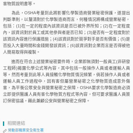
害物質說明書等。
為此，OSHA考量到此將影響化學製造商營業秘密保護，遂提出
判斷準則，以釐清對於化學製造商而言，何種情況將構成營業秘密，
包括：(1)在一定的程度內該資訊是否已被外界所知；(2)在一定程度
內，該資訊對於員工或其他參與者是否已知；(3)是否有一定程度對於
該資訊內容進行保護措施；(4)該資訊對於競爭對手是否有價值；(5)是
否投入大量時間和金錢開發該資訊；(6)該資訊對企業而言是否得被他
人簡易取得與複製。
進而在符合上述營業祕密要件時，企業即無須對一般員工(非研發
工程師)揭露化學公式等內容，其中包括一般操作人員或者運輸人員
等。然而考量到此等人員接觸化學物質情況頻繁，倘若操作人員或者
運輸人員工作過程中，因有害但屬營業祕密之化學物質造成意外傷
害，為平衡公眾安全與營業秘密之保障，OSHA要求化學製造商必須
立即提供醫護人員有害化學物質方程式等內容，但可要求醫護人員簽
訂保密協議，藉此兼顧公安與營業秘密之保障。
相關連結
勞動部職業安全衛生署