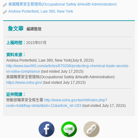
美國職業安全管理局(Occupational Safety &Health Administration)
Andrea Porterfield, Law 360, New York
詹文華
編譯整理
上稿時間：
2015年07月
資料來源：
Andrea Porterfield, Law 360, New York(July 8, 2015)
http://www.law360.com/articles/670206/protecting-chemical-trade-secrets-
vs-osha-compliance
(last visited July 17,2015)
美國職業安全管理局(Occupational Safety &Health Administration)
https://www.osha.gov/
(last visited July 17,2015)
延伸閱讀：
勞動部職業安全衛生署
http://www.osha.gov.tw/cht/index.php?
code=list&flag=detail&ids=11&article_id=183
(last visited July 17, 2015)