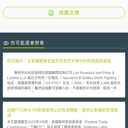
推薦文章
你可能還會想看
研究顯示：主管機關審查是否核發奈米專利的時間越來越長
專研奈米科技領域的美國顧問諮詢公司 Lux Research and Foley &
Lardner LLP 最近公布的一份報告（ Nanotech IP Battles Worth Fighting ）
指出，美國商標專利局（ US PTO ）在去（ 2005 ）年共核發 4,996 個奈米
技術領域的專利，雖然這個數字挺嚇人的，不過報告中也發現，過去一年取
得奈米專利的成長率只有 4 ％，比起更前一年（ 2004 ）的 20 ％的成長
率，少了許多。然報告指出， 取得奈米專利保護的成長趨緩並不表示投入
這個領域的研究不夠，相反地，若從專利申請案的數字來看， 2005 年的申
請案數字其實成長了 52 ％。而 US PTO 奈米專利的核發率成長有限的原
因應FTC與NLRB對競業禁止的態度轉變，提供企業機密管理建
因，主要是因為申請人所主張的保護範圍交疊重複（ overlapping claims
議
），使 US PTO 審查奈米專利所需的時間，相較於其他技術領域來得更長，
本文整理截至2025年3月底，美國聯邦貿易委員會（Federal Trade
平均而言，目前 US PTO 核發一項奈米專利所需的審查時間竟高達四年。
Commission，下稱FTC）與全國勞工關係委員會（National Labor