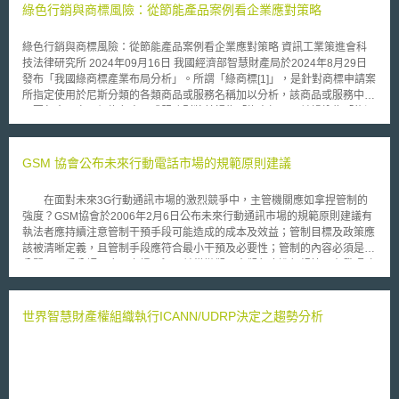
綠色行銷與商標風險：從節能產品案例看企業應對策略
綠色行銷與商標風險：從節能產品案例看企業應對策略 資訊工業策進會科
技法律研究所 2024年09月16日 我國經濟部智慧財產局於2024年8月29日
發布「我國綠商標產業布局分析」。所謂「綠商標[1]」，是針對商標申請案
所指定使用於尼斯分類的各類商品或服務名稱加以分析，該商品或服務中，
只要包含至少一個綠色商品或服務則將其視為「綠商標」，並歸納為「能源
產品」、「運輸」、「節約能源」、「再利用/回收利用」、「污染控
制」、「廢棄物管理」、「農業」、「環保意識」、「氣候變遷」等九大類
別群組。其中，美商蘋果公司、統一企業股份有限公司、開曼群島商阿里巴
GSM 協會公布未來行動電話市場的規範原則建議
巴集團控股有限公司及日商任天堂股份有限公司等企業已成為綠色商標申請
的主要代表，特別是在「節約能源」、「污染控制」及「能源產品」等領域
在面對未來3G行動通訊市場的激烈競爭中，主管機關應如拿捏管制的
中[2]，表示企業對減碳、低碳及綠能相關意識逐漸抬頭並意識到綠商標的重
強度？GSM協會於2006年2月6日公布未來行動通訊市場的規範原則建議有
要性，使得綠商標註冊申請案持續成長。然而，隨著綠商標的廣泛應用和推
執法者應持續注意管制干預手段可能造成的成本及效益；管制目標及政策應
廣，企業在進行綠色品牌商品或服務行銷時，也面臨潛在的商標侵權風險。
該被清晰定義，且管制手段應符合最小干預及必要性；管制的內容必須是可
本文將透過分析AGA Rangemaster Group Limited公司（下稱AGA公司）
公開即可受公評；應以市場現況，並從微觀及宏觀角度進行規範；在發照政
與UK Innovations Group Limited（下稱UK公司）之間的商標侵權案件，深
策上應鼓勵新進業者對於電信設施的建設並促進有效市場競爭；頻譜的核配
入探討企業在綠色品牌產品行銷過程中可能遇到的商標挑戰和應對策略，並
應從促進經濟上的效率、有效競爭及從市場結構面進行考量；對於行動通訊
提供可以實踐的商標管理策略建議，助力企業推廣綠色商品或服務。 壹、
網路的限制應基於以科學、技術或確實研究結果，而不以公共顧慮為考量；
世界智慧財產權組織執行ICANN/UDRP決定之趨勢分析
案件背景 來自瑞典的AGA公司自1929年便在英國各地生產並行銷「AGA
對於客戶資料的不當用途，應設計安全防範措施等等。
Cookers」，是一款透過將燃氣、燃油或固態燃料儲存為熱能，再將熱源、
兩個大熱板和兩個烤箱組合產生的一款持續性開放燃氣爐灶[3]。相對地，成
立於2020年的UK公司在推出自家爐灶「Stone Cooker」時，搭配一款自行
研發的電控系統「eControl System」（下稱「eControl 系統」），用以將