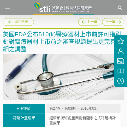
返回列表
上一篇
下一篇
美國FDA公布510(k)醫療器材上市前許可指引
針對醫療器材上市前之審查規範提出更完善詳
細之調整
刊登期別
第27卷，第03期 ，2015年03月
隸屬計畫成果
經濟部技術處產業創新體系之法制建構計
畫成果