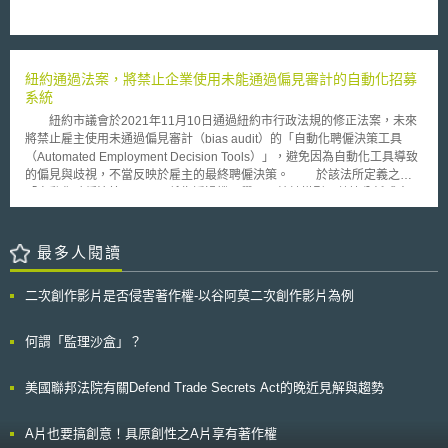
傳統爐灶的燃料使用從固態燃料轉換為電力，隨後更是單獨銷售該系統給購
買AGA 爐灶的消費者，以及公開對外轉售預先安裝電控系統「eControl
System」的優化版AGA 爐灶（下稱「eControl Cookers」）。 對此AGA公
司表示，儘管對UK公司前述的行為無異議，仍對其「轉售安裝有
『eControl 系統』的AGA品牌爐灶及行銷活動」表示異議，主張其轉售帶
紐約通過法案，將禁止企業使用未能通過偏見審計的自動化招募
有「AGA品牌商標」的行銷行為，使用與自家相同的商標「AGA」，對一般
系統
消費者有混淆誤認商品來源之可能，更表示安裝於「eControl Cookers」的
紐約市議會於2021年11月10日通過紐約市行政法規的修正法案，未來
「eControl 系統」，使用品質不佳的材料，進而導致消費者在社群媒體發表
將禁止雇主使用未通過偏見審計（bias audit）的「自動化聘僱決策工具
負面評價，有損「AGA」品牌商標聲譽，主張違反英國商標法第10條第1至
（Automated Employment Decision Tools）」，避免因為自動化工具導致
3項[4]，並對其旗下6個商標[5]造成侵權，於2023年向英國智慧財產企業法
的偏見與歧視，不當反映於雇主的最終聘僱決策。 於該法所定義之
院（Intellectual Property Enterprise Court，下稱IPEC）提起商標侵權訴
「自動化聘僱決策工具」，係指透過機器學習、統計模型、數據分析或人工
訟。 UK公司則對該主張表示不服，對AGA公司所異議的「使用相同商標、
智慧之運算，以實質性協助或取代決策過程，影響最終聘僱決定。而聘僱決
對消費者產生混淆」提出英國商標法第12條「權利耗盡[6]」之反訴，表示
定包含篩選應徵者以及對員工作成是否晉升之結果。偏見審計由獨立審計員
AGA公司作為商標所有人已同意將帶有商標的商品投入英國市場，轉售商除
針對自動化聘僱決策工具進行測試，藉以評估該自動化聘僱決策工具對於雇
最多人閱讀
了可以自由轉售這些商品外，亦可自由使用該商標以向公眾宣傳這些商品的
主依法應申報資訊的影響，例如是否影響及如何影響員工性別、族裔、職
再次銷售[7]；並表示使用「AGA」文字於「eControl Cookers」，僅作為說
位、職務等特徵分布情形。該法並規定雇主或職業介紹機構只有在滿足以下
明eControl系統「可用於優化AGA 爐灶」的「描述性」商標使用，主張應
二次創作影片是否侵害著作權-以谷阿莫二次創作影片為例
條件的前提下，始得使用自動化聘僱決策工具，包括： 一、通過審計義
受同法第11條第2項(b)款或(c)款[8]之保護，更進一步否認其產品優化有造
務：自動化聘僱決策工具須於1年之內通過偏見審計（bias audit）。在使用
成AGA公司商標聲譽的減損。IPEC判決認為，儘管UK公司的「優化」有使
該工具前，應將該最新審計結果摘要及該工具發行日公告於雇主或職業介紹
何謂「監理沙盒」？
用品質不佳的材料，相關消費者也不會對轉售商品有等同「第一手商品的品
機構的網站上。除非另有規定，如未有公告，應徵者或員工得提出書面要求
質」期待，不認為有構成聲譽減損。然而，考量UK公司在官方網站與發票
雇主於30日內提供自動化聘僱決策工具所收集的數據類型、來源及雇主或職
上的行銷方式以及使用售後混淆概念，認為UK公司已有讓消費者誤認為
美國聯邦法院有關Defend Trade Secrets Act的晚近見解與趨勢
業介紹機構之數據保留政策之相關資訊。 二、通知義務：如欲使用自動化
AGA公司相關企業的可能，並表示「eControl Cookers」商品標示的
聘僱決策工具對居住在紐約市的員工或應徵者進行評估時，雇主應於使用前
「AGA」文字，有區分商品來源之效，並非「描述性說明」，最終作成UK
的10個工作日內通知該員工或應徵者，且應通知用於評估時所使用之工作資
公司商標侵權的認定。以下將詳細闡述IPEC對於本案有關「聲譽減損」、
A片也要搞創意！具原創性之A片享有著作權
格或特質等參數，並允許應徵者或員工申請以替代方式進行評估。 如