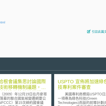
html
引註此篇
哈根會議集思討論國際
USPTO 宣佈將加速綠
技術移轉機制議題，實
技專利案件審查
破性進展待後續再議
009）年12月19日在丹麥哥
美國專利商標局USPTO日
落幕的聯合國氣候變遷綱要公
一項專為綠色科技(Green
NFCCC）第15次締約國會議
Technologies)而設的前導計劃(Pi