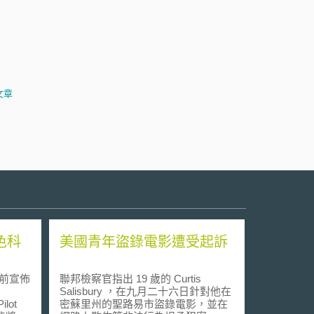
文章
色科
美國青年盜錄電影遭受起訴
前宣佈
聯邦檢察官指出 19 歲的 Curtis
Salisbury ，在九月二十六日針對他在
lot
密蘇里州的聖路易市盜錄電影，並在