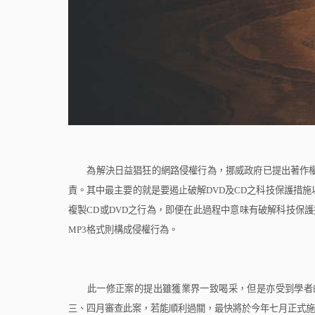
為解決日益猖狂的網路侵權行為，挪威政府已提出著作權
責。其中最主要的就是要遏止破解
DVD
及
CD
之科技保護措施
複製
CD
或
DVD
之行為，即便在此過程中意味有破解科技保護
MP3
格式則構成侵權行為。
此一修正案的提出雖獲業界一致喝采，但是亦受到學者的
三、四月審查此案，若能順利過關，最快將於今年七月正式施