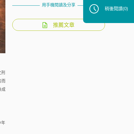
用手機閱讀及分享
稍後閱讀
(0)
推薦文章
之刑
的而
換成
今年