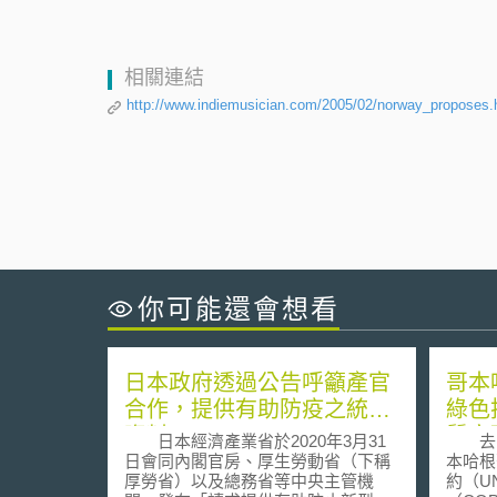
相關連結
http://www.indiemusician.com/2005/02/norway_proposes.
你可能還會想看
日本政府透過公告呼籲產官
哥本
合作，提供有助防疫之統計
綠色
資料
質突
日本經濟產業省於2020年3月31
去（2
日會同內閣官房、厚生勞動省（下稱
本哈根
厚勞省）以及總務省等中央主管機
約（U