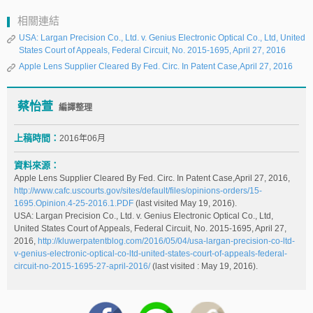
相關連結
USA: Largan Precision Co., Ltd. v. Genius Electronic Optical Co., Ltd, United
States Court of Appeals, Federal Circuit, No. 2015-1695, April 27, 2016
Apple Lens Supplier Cleared By Fed. Circ. In Patent Case,April 27, 2016
蔡怡萱
編譯整理
上稿時間：
2016年06月
資料來源：
Apple Lens Supplier Cleared By Fed. Circ. In Patent Case,April 27, 2016,
http://www.cafc.uscourts.gov/sites/default/files/opinions-orders/15-
1695.Opinion.4-25-2016.1.PDF
(last visited May 19, 2016).
USA: Largan Precision Co., Ltd. v. Genius Electronic Optical Co., Ltd,
United States Court of Appeals, Federal Circuit, No. 2015-1695, April 27,
2016,
http://kluwerpatentblog.com/2016/05/04/usa-largan-precision-co-ltd-
v-genius-electronic-optical-co-ltd-united-states-court-of-appeals-federal-
circuit-no-2015-1695-27-april-2016/
(last visited : May 19, 2016).