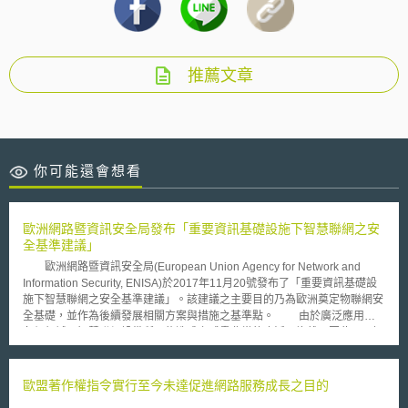
推薦文章
你可能還會想看
歐洲網路暨資訊安全局發布「重要資訊基礎設施下智慧聯網之安
全基準建議」
歐洲網路暨資訊安全局(European Union Agency for Network and
Information Security, ENISA)於2017年11月20號發布了「重要資訊基礎設
施下智慧聯網之安全基準建議」。該建議之主要目的乃為歐洲奠定物聯網安
全基礎，並作為後續發展相關方案與措施之基準點。 由於廣泛應用於
各個領域，智慧聯網設備所可能造成之威脅非常的廣泛且複雜。因此，了解
該採取與落實何種措施以防範IOT系統所面臨之網路風險非常重要。ENISA
運用其於各領域之研究成果，以橫向之方式確立不同垂直智慧聯網運用領域
之特點與共通背景，並提出以下可以廣泛運用之智慧聯網安全措施與實作:
歐盟著作權指令實行至今未達促進網路服務成長之目的
(一) 資訊系統安全治理與風險管理 包含了與資訊系統風險分析、相