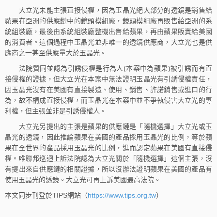
大立光未能主張直接侵權，因為玉晶光絕大部分的透鏡是銷售給
蘋果在亞洲的供應鏈中的鏡頭模組廠，鏡頭模組廠再販售給亞洲的系
統組裝廠，最後由系統組裝廠整機出售給蘋果，再由蘋果販賣給美國
的消費者。這個過程中玉晶光並非唯一的透鏡供應商，大立光也是供
應商之一甚至供應量大於玉晶光。
法院贊同並認為引誘侵權是行為人(本案中為蘋果)被引誘而有直
接侵權的證據，但大立光在本案中無法證明玉晶光有引誘侵權責任，
因玉晶光沒有在美國有直接製造、使用、銷售、許諾銷售或進口的行
為，故不構成直接侵權，而玉晶光在本案中並不爭執侵害大立光的專
利權，但主張並非是引誘侵權人。
大立光另提出的主張是蘋果的供應鏈是「隨機選擇」大立光或玉
晶光的透鏡，因此推論蘋果在美國的產品採用玉晶光的比例，等於蘋
果在全世界的產品採用玉晶光的比例，進而認定蘋果在美國有直接侵
權。唯聯邦巡迴上訴法院認為大立光關於「隨機選擇」這個主張，沒
有提出來自供應鏈的相關證據，所以沒辦法證明蘋果在美國的產品有
使用玉晶光的透鏡。大立光可再上訴美國最高法院。
本文同步刊登於TIPS網站（
https://www.tips.org.tw
）