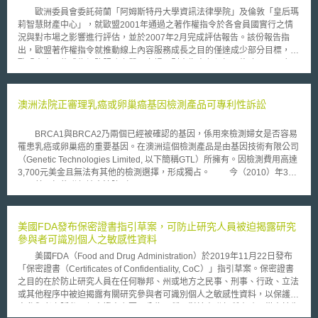
關政策、認證、指標與稽核以及人力資源相關之安全措施。 (二) 生態系
歐洲委員會委託荷蘭「阿姆斯特丹大學資訊法律學院」及倫敦「皇后瑪
管理 包含生態系繪製以及各生態系的關聯。 (三) IT安全建築
莉智慧財產中心」，就歐盟2001年通過之著作權指令於各會員國實行之情
包含系統配置、資產管理、系統隔離、流量過濾與密碼學等資安措施。
況與對市場之影響進行評估，並於2007年2月完成評估報告。該份報告指
(四) IT安全管理 帳戶管理與資訊系統管理之相關安全措施。
出，歐盟著作權指令就推動線上內容服務成長之目的僅達成少部分目標，若
(五) 身分與存取管理 有關身分確認、授權以及存取權限之安全措施。
歐盟未來可能成為網路服務之單一市場，則本指令必須加以修改。 報
(六) IT安全維護 有關IT安全維護程序以及遠端存取之安全措施。
告指出，部分指令內容的欠缺明確，留給各會員國極大的裁量空間於內國法
(七) 偵測 包含探測、紀錄日誌以及其間之關聯與分析之安全措施。
排除規範之訂定與限制規範之研擬，此一情況實為該指令功能未能彰顯之重
(八) 電腦安全事件管理 資訊系統安全事件分析與回應、報告之資安
要因素。且因各會員國幾乎可完全自由決定欲採用之制度，將嚴重影響跨疆
澳洲法院正審理乳癌或卵巢癌基因檢測產品可專利性訴訟
措施。
界網路內容服務的建構，尤其調和規範之欠缺，直接影響關於市場玩家提供
跨疆界網路服務相關法律的明確性。而由於規範的不確定性，則迫使使用者
BRCA1與BRCA2乃兩個已經被確認的基因，係用來檢測婦女是否容易
於面臨跨疆界著作之使用時，需與每位權利人就使用受保障著作的範圍進行
罹患乳癌或卵巢癌的重要基因。在澳洲這個檢測產品是由基因技術有限公司
協商，導致交易成本之增加。另外，該指令之規範亦轉變了科技法律之態
（Genetic Technologies Limited, 以下簡稱GTL）所擁有。因檢測費用高達
樣，推翻舊有權利平衡，而創造出偏向權利人、遠離著作使用者的規範模
3,700元美金且無法有其他的檢測選擇，形成獨占。 今（2010）年3
式，擴張的重製權賦予權利人幾乎完全的控制權力，而此一權利實非於實體
月，美國紐約聯邦地方法院（United States District Court Southern District
世界權利人所能專享。 此份報告建議，為達成會員國規範具某程度的
of New York）認為BRCA1與BRCA2等人類基因乃如同血液、空氣或水的
一致性，未來宜就該指令可附加之限制，明列簡短的必要禁止規範，各國亦
結構，屬於自然的產物，不具有可專利性，系爭專利阻礙了乳癌與卵巢癌相
可依據自身需求附加進一步的排除條款。同時建議歐洲各國可參考德國強制
關研究與創新，並限制檢測的選擇性，因而作出BRCA1與BRCA2基因不具
美國FDA發布保密證書指引草案，可防止研究人員被迫揭露研究
將數位權力管理資訊、著作使用範圍與特性於產品上附加說明之模式，作為
可專利性之判決。 受到美國判決之影響，今（2010）年6月澳洲的癌症
參與者可識別個人之敏感性資料
未來規範訂定之參考。
之聲消費者團體（Cancer Voices），及一名患有乳癌的婦女同向雪梨聯邦
美國FDA（Food and Drug Administration）於2019年11月22日發布
法院（Australian Federal Court in Sydney）提起訴訟，希望免除GTL對於
「保密證書（Certificates of Confidentiality, CoC）」指引草案。保密證書
檢測乳癌與卵巢癌產品的獨占權利。主要理由包括，對人類的一部分（基
之目的在於防止研究人員在任何聯邦、州或地方之民事、刑事、行政、立法
因）給予專利，不但阻礙了後續研究，也會阻礙乳癌與卵巢癌治療方法的研
或其他程序中被迫揭露有關研究參與者可識別個人之敏感性資料，以保護研
發，更提高許多病患接受此檢測的障礙。固然專利權人得維持高檢測費用，
究參與者之隱私。保密證書主要可分為兩種，對於由聯邦所資助，從事於生
但有別於傳統工程或技術上的專利，生物技術專利也含有高度追求人類健康