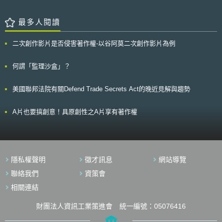
物醫學研究、行為研究，臨床研究或其他研究，於研究時會收集可識別個人
之公共利益，因此握有生物技術專利者，實不應利用獨占地位阻礙的人類健
之敏感性資料之研究人員而言，保密證書會依法核發予該研究人員，稱為法
康的維持與追求，阻礙醫療或治療方式的研究。 過去澳洲專利局認為
定型保密證書（mandatory CoC）；而對於從事非由聯邦所資助之研究的研
最多人閱讀
自自然產物分離的基因或物質是具有可專利性的，此案若勝訴，澳洲專利局
究人員而言，原則上保密證書不會主動核發予該研究人員，惟當研究涉及
將調整原先承認自自然產物分離的基因或物質，具可專利性之見解，所以該
FDA管轄之產品時，可由FDA自行裁量而核發保密證書，稱為裁量型保密證
案的後續發展值得我們關注。
二次創作影片是否侵害著作權-以谷阿莫二次創作影片為例
書（discretionary CoC），本指引草案旨在提供裁量型保密證書之相關規
範。 FDA建議裁量型保密證書之申辦者先自問以下四個問題，且所有
問題之答案應該皆為肯定：(1)申辦者所參與之人體研究是否收集可識別個
何謂「監理沙盒」？
人之敏感性資料？(2)申辦者是否為該臨床研究之負責人？(3)申辦裁量型保
密證書之人體研究是否涉及受FDA管轄之產品的使用或研究？(4)申辦者之
美國聯邦法院有關Defend Trade Secrets Act的晚近見解與趨勢
研究措施是否足以保護可識別個人之敏感性資料之機密性？ 於FDA完
成審查後，將向申辦人傳送電子回覆信件，表明是否核准裁量型保密證書。
若結果為核准，則該電子回覆信件即可作為保密證書。該保密證書之接受者
A片也要搞創意！具原創性之A片享有著作權
應執行法律所規定以及FDA於電子回覆信件中所要求之保證事項，以保護人
體研究參與者之隱私。
隱私權聲明
徵才訊息
網站導覽
聯絡我們
資策會
相關連結
財團法人資訊工業策進會 統一編號：05076416