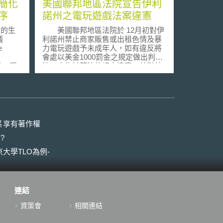
簡化
美國聯邦地區法院宣告伊利
序
諾州之電玩遊戲法案違憲
開的生
美國聯邦地區法院於 12月初對伊
議
利諾州禁止商家販售或出租色情及暴
e
力電玩遊戲予未成年人，如有違反將
會處以美金1000罰金之規定做出判
發一種
決，宣告該等法律規定違憲，並對其
執行發出禁止令。 法官指出該等
or
規定將對電玩遊戲的創作以及發行造
基因資源
成寒蟬效應，沒有證據可以證明暴力
電玩遊戲會對未成年遊戲者造成持續
更多國
性的負面影響，使其思想和行為具有
。由於
侵略性，且其對色情的定義並不是很
片享有著作權
其基因
明確。由於此等規定已對於電玩遊戲
?
外，因
業者之言論自由造成限制，但是並沒
背書支
有實質重大的理由得以支持該等限
大學TLO為例-
制，故宣告該等規定違憲，並對其執
l
行發出禁止令。 伊利諾州一案並
源自於其國
不是美國法院第一遭禁止相關電玩遊
因資源
戲規定之執行的判決，於今年 11月
連結
資源，
時，美國法院即曾禁止密西根州執行
物多樣
禁止商家販售暴力電玩遊戲之規定。
資策會
相關連結
的國家
家，長