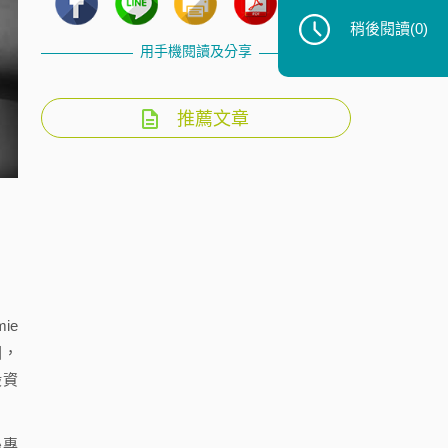
稍後閱讀
(0)
用手機閱讀及分享
推薦文章
mie
圍，
般資
絲專