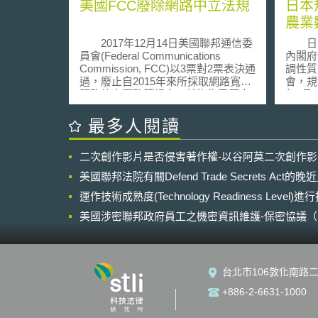
美國FCC廢除網路中立法規
日本
農業
2017年12月14日美國聯邦通信委
日本
員會(Federal Communications
內閣府
Commission, FCC)以3票對2票表決通
調性質
過，廢止自2015年來所採取網路寬頻
會，規
服務的高壓監管規定，並恢復了原來
年7月
所採取低管制監管框架。支持者與反
年10
對者分別來自兩個不同的黨派。
目的審
最多人閱讀
經過詳細的分析以及對消費者和利益
實施計
相關者的評論廣泛審查後，委員會認
定。規
二次創作影片是否侵害著作權-以谷阿莫二次創作
為自2015年來對網路寬頻服務採取的
產領域
高壓規定，對整個網路生態系統施加
除了促
美國聯邦法院有關Defend Trade Secrets Act
了巨大的成本。為了取代這個嚴格的
農作物
框架，FCC重新採用2015年之前的傳
運作技術成熟度(Technology Readiness Level)
外，「
統低管制監管框架。 FCC 特別
規制改
美國涉密聯邦政府員工之機密資訊維護-保密協議（Non-disc
要求行動寬頻服務業者應公開揭露其
下四項： 利用農林水產省
NDA）之使用
網路管理政策例如:如何處理網路安全
註1）
與壅塞問題、服務內容與商業條款
機、I
等，以利於消費者與業者進行有效選
合以下
台北市106敦化南路二
擇，並促進政府對寬頻業者的行為進
關契約
行有效的監督。此外 ，FCC恢復了聯
給系統
+886-2-6631-1000
邦貿易委員會（Federal Trade
約條文
Commission, FTC）的管轄權，以便
產省與