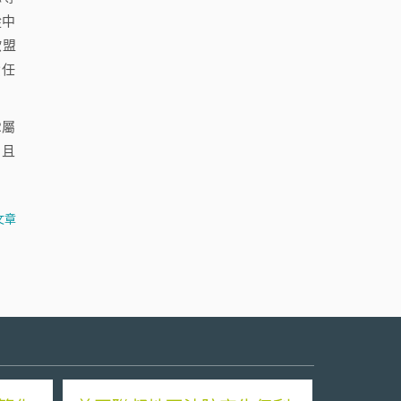
從中
歐盟
責任
R屬
？且
文章