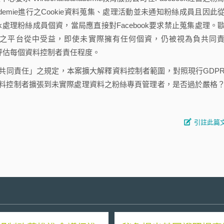
sakademie進行之Cookie資料蒐集、處理活動並未通知粉絲成員且因此
acebook處理粉絲成員個資，當局應直接對Facebook要求禁止蒐集處理。
cebook所提供之平台從中受益，即使未實際擁有任何個資，仍被視為負共同
具體個案評估每個資料控制者責任程度。
同責任」之規定，本案擴大解釋資料控制者範圍，對照現行GDP
資料控制者擴張到未實際處理資料之粉絲專頁管理者，是否過於嚴格
引註此篇