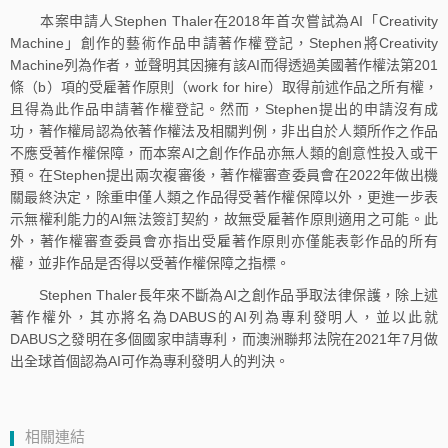
本案申請人Stephen Thaler在2018年首次嘗試為AI「Creativity
Machine」創作的藝術作品申請著作權登記，Stephen將Creativity
Machine列為作者，並聲明其因擁有該AI而得透過美國著作權法第201
條（b）項的受雇著作原則（work for hire）取得前述作品之所有權，
且得為此作品申請著作權登記。然而，Stephen提出的申請沒有成
功，著作權局認為依著作權法及相關判例，非出自於人類所作之作品
不應受著作權保障，而本案AI之創作作品亦無人類的創意性投入或干
預。在Stephen提出兩次複審後，著作權審查委員會在2022年做出機
關最終決定，除重申僅人類之作品得受著作權保障以外，更進一步表
示無權利能力的AI無法簽訂契約，故無受雇著作原則適用之可能。此
外，著作權審查委員會亦指出受雇著作原則亦僅能表彰作品的所有
權，並非作品是否得以受著作權保障之指標。
Stephen Thaler長年來不斷為AI之創作品爭取法律保護，除上述
著作權外，其亦將名為DABUS的AI列為專利發明人，並以此就
DABUS之發明在多個國家申請專利，而澳洲聯邦法院在2021年7月做
出全球首個認為AI可作為專利發明人的判決。
相關連結