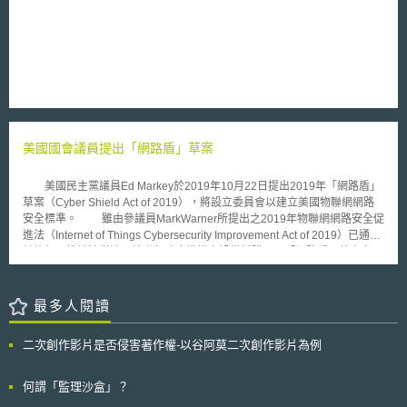
Citations，即過往案例曾出現過律師提出AI虛構的判例之情況）的範疇。在
訴訟中使用深偽證據，嚴重影響了法院的審理與公眾對司法的信任，並增加
法院評估該證據是否為深偽之成本。因此，法院採取嚴厲的永久駁回訴訟
（dismissed with prejudice），以表示對企圖以深偽資料為證據的行為持
「零容忍」態度。 Mendones案展現法院審理AI深偽數位證據的細節，如
「審視後設資料之內容準確、完整」為法院確認數位證據真實性的重要手
段。 面對AI時代下數位證據的挑戰，我國司法院、法務部、臺灣高等檢察
署、內政部警政署及法務部調查局共同推動之「司法聯盟鏈共同驗證平
台」，以「b-JADE證明標章」結合區塊鏈技術。「b-JADE證明標章」確保
美國國會議員提出「網路盾」草案
鏈下管理數位資料原檔的機制，以及鏈上的「存證資料」包含「與數位原檔
資料最終版本連結的『必要後設資料』」、雜湊值及時戳，如能妥適運用司
美國民主黨議員Ed Markey於2019年10月22日提出2019年「網路盾」
法聯盟鏈進行證據「驗真」程序，將有助於強化數位信任。 本文為資策會
草案（Cyber Shield Act of 2019），將設立委員會以建立美國物聯網網路
科法所創智中心完成之著作，非經同意或授權，不得為轉載、公開播送、公
安全標準。 雖由參議員MarkWarner所提出之2019年物聯網網路安全促
開傳輸、改作或重製等利用行為。 本文同步刊登於TIPS網站
進法（Internet of Things Cybersecurity Improvement Act of 2019）已通過
（https://www.tips.org.tw）
並施行，惟該法僅適用於聯邦政府機構之設備採購。而「網路盾」草案之目
的則係設立委員會並建立美國物聯網設備認證標章。依據該草案第3條，於
該法通過並經總統簽署後90天內，美國國務卿必須建立網路盾諮詢委員會，
該委員會之任務為擬定並建立美國網路盾標章。 另依據該草案第4條，
最多人閱讀
物聯網產品之自願性認證程序與認證標章，內容必須符合特定產業之網路安
全與資料保護標準。該標章應為數位標章，並標示於產品之上，且可劃分數
二次創作影片是否侵害著作權-以谷阿莫二次創作影片為例
個等級，以表彰其符合產業所需求之網路安全與資料安全等級。而針對標章
之內容，該法要求美國國務卿於法律通過90天內應建立諮詢相關利益團體之
程序，以確保其充分符合產業需求與利益。美國國務卿與各聯邦主管機關亦
何謂「監理沙盒」？
須合作以持續維護網路安全與資料安全標章之運作，且確保獲得該標章之產