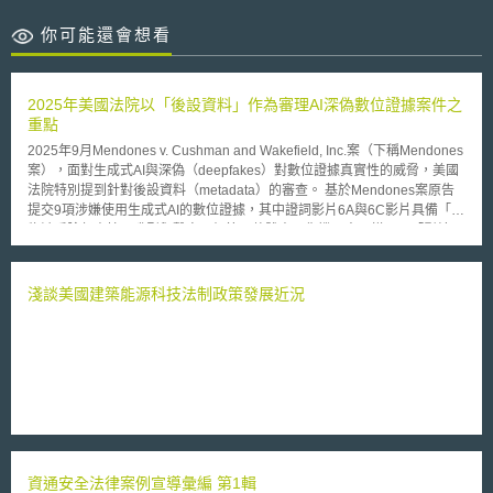
你可能還會想看
2025年美國法院以「後設資料」作為審理AI深偽數位證據案件之
重點
2025年9月Mendones v. Cushman and Wakefield, Inc.案（下稱Mendones
案），面對生成式AI與深偽（deepfakes）對數位證據真實性的威脅，美國
法院特別提到針對後設資料（metadata）的審查。 基於Mendones案原告
提交9項涉嫌使用生成式AI的數位證據，其中證詞影片6A與6C影片具備「人
物缺乏臉部表情、嘴型與聲音不相符，整體表現像機器人一樣」且「影片內
容循環撥放」等AI深偽影片之典型特徵，法院懷疑原告舉證的數位證據為AI
深偽影片。 因此，法院要求原告須提出該影片的後設資料，包含文件格
式、創建/修改日期、文件類型、拍攝影片的快門速度等客觀資訊。 法院表
淺談美國建築能源科技法制政策發展近況
示，原告提交的後設資料不可信，因為包含許多通常不會出現在後設資料的
資訊（非典型的資訊），例如：著作權聲明。且法院進一步指出，許多非典
型的資訊被放在不相關的欄位，例如：Google地圖的URL網址、電話號
碼、GPS座標及地址等被放在「音樂類型」（musical genre）欄位內。因
此法院懷疑，前述「非典型之後設資料」是被有存取文件與編輯權限的人添
加的「後設資料」。 原告則主張，其透過iOS 12.5.5版本作業系統的Apple
iPhone 6 Plus手機拍攝影片6A。法院指出，直到iOS 18版本作業系統，
iPhone才推出可用於生成深偽影片的新功能「Apple Intelligence」相關技
術，且該版本需要使用iPhone 15 Pro或更新的手機機型，因此法院發現技
資通安全法律案例宣導彙編 第1輯
術上的矛盾。 法院認為，本案生成式AI影片已超越提交虛假引文（Fictitious