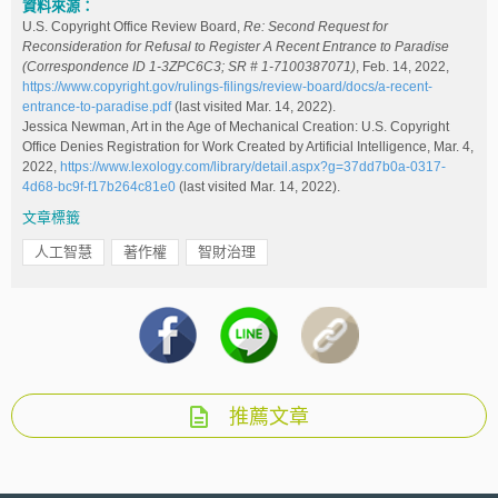
資料來源：
U.S. Copyright Office Review Board,
Re: Second Request for
Reconsideration for Refusal to Register A Recent Entrance to Paradise
(Correspondence ID 1-3ZPC6C3; SR # 1-7100387071)
, Feb. 14, 2022,
https://www.copyright.gov/rulings-filings/review-board/docs/a-recent-
entrance-to-paradise.pdf
(last visited Mar. 14, 2022).
Jessica Newman, Art in the Age of Mechanical Creation: U.S. Copyright
Office Denies Registration for Work Created by Artificial Intelligence, Mar. 4,
2022,
https://www.lexology.com/library/detail.aspx?g=37dd7b0a-0317-
4d68-bc9f-f17b264c81e0
(last visited Mar. 14, 2022).
文章標籤
人工智慧
著作權
智財治理
推薦文章