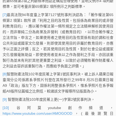
酌第65條第2項之判斷標準而認定構成合理使用，並明文例示4 項判斷
標準，並可考量非第65條第2 項所例示之判斷標準。
[7]
最高法院94年度臺上字第7127號刑事判決認為：「著作權法第65
條第2 項第1 款所 謂『利用之目的及性質，包括係為商業目的或非營
利教育目的』，應以著作權法第一條所規定之立法精神解析其使用目
的，而非單純二分為商業及非營利（或教育目的），以符合著作權之
立法宗旨。申言之，如果使用者之使用目的及性質係有助於調和社會
公共利益或國家文化發展，則即使其使用目的非屬於教育目的，亦應
予以正面之評價；反之，若其使用目的及性質，對於社會公益或國家
文化發展毫無助益，即使使用者並未以之作為營利之手段，亦因該重
製行為並未有利於其他更重要之利益，以致於必須犧牲著作財產權人
之利益去容許該重製行為，而應給予負面之評價。」
[8]
智慧財產法院102年度民著上字第1號民事判決。被上訴人蘋果日報
臺灣分公司係將系爭照片刊登在其所發行之99年8 月25日蘋果日報
A9「政治」版左下方，固係利用整張系爭照片，惟系爭照片在系爭報
紙A9版所佔篇幅之比例低，較諸該文字報導所佔版面為小。
[9]
智慧財產法院103年度民著上更(一)字第2號民事判決，
[10]
谷阿莫youtube創作頻道，
https://www.youtube.com/user/AMOGOOD
，(最後瀏覽日