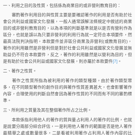
一、利用之目的及性質，包括係為商業目的或非營利教育目的：
審酌著作利用目的與性質主要是要確認著作的利用是否有助於社
會公共利益或國家文化發展，一般人通常誤解法條規定中敘述的商業
目的或非營利教育目的，以為本項的判斷基準就是以是否有營利作為
區分，也就是誤以為只要非營利的利用行為就一定符合本項要件，然
最高法院判決指明，本款要件並非區分商業及非營利(或教育目的)，
著作的利用雖然是非營利但是對於社會公共利益或國家文化發展並無
助益仍不符合本款要件，反之，著作的利用雖然是以營利為目的，但
是有助於社會公共利益或國家文化發展，則亦屬於本款要件
[7]
。
二、著作之性質。
著作之性質所指為被利用的著作的類型種類，由於著作類型眾
多，在不同類型著作的創作目的與著作性質差異甚大，也會影響著作
內容，合理使用的判斷自然會因為著作性質的不同而有不同的審酌標
準。
三、所利用之質量及其在整個著作所占之比例。
本款係指利用他人的著作的質與量占利用人的著作的比例，也就
是說要分兩部分綜合評估，一是利用他人著作的範圍是否是他人著作
最精華之處或數量很多，二是看被利用著作占利用人著作內容的比