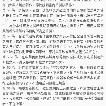
為向參觀人解說著作，得於說明書內重製該著作。
第 58 條 於街道、公園、建築物之外壁或其他向公眾開放之戶外場
所長期展示之美術著作或建築著作，除下列情形外，得以任何方法利
用之︰一、以建築方式重製建築物。二、以雕塑方式重製雕塑物。
三、為於本條規定之場所長期展示目的所為之重製。四、專門以販賣
美術著作重製物為目的所為之重製。
第 59 條 合法電腦程式著作重製物之所有人得因配合其所使用機器
之需要，修改其程式，或因備用存檔之需要重製其程式。但限於該所
有人自行使用。前項所有人因滅失以外之事由，喪失原重製物之所有
權，除經著作財產權人同意外，應將其修改或重製之程式銷燬之。
第 59-1 條 在中華民國管轄區域內取得著作原件或其合法重製物所
有權之人，得以移轉所有權之方式散布之。
第 60 條 著作原件或其合法著作重製物之所有人，得出租該原件或
重製物。但錄音及電腦程式著作，不適用之。附含於貨物、機或設備
之電腦程式著作重製物，隨同貨物、機器或設備合法出租且非該項出
租之主要標的物者，不適用前項但書之規定。
第 61 條 揭載於新聞紙、雜誌或網路上有關政治、經濟或社會上時
事問題之論述，得由其他新聞紙、雜誌轉載或由廣播或電視公開播
送，或於網路上公開傳輸。但經註明不許轉載、公開播送或公開傳輸
者，不在此限。