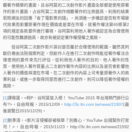
聽著作精華的畫面，且谷阿莫的二次創作影片畫面全部都是使用原著
作的影片畫面，占谷阿莫二次創作視聽著作的比例甚高，利用的結果
若照網友的回應「省了電影票的錢」，尚須進一步確認是否有市場替
代效果而影響原著作現在價值或是潛在市場，就著作權法第65條第2
項的規定各款要件進行審視，谷阿莫利用他人著作被認定為合理使用
的可能性難謂過高，故亦有被認定著作權侵權之風險。
從谷阿莫二次創作影片探討是否屬於合理使用的範圍，雖然其判
斷仍需由法院個案判定，但創作人在進行二次創作時能從著作權法合
理使用的要件來先行評估，從利用他人著作的目的、他人著作的性
質、使用他人著作質量占二次創作著作內容的比例以及是否會影響他
人著作的價值與潛在市場，在二次創作的內容上可考量原著作人的商
業利益，或進一步取得同意而進行二次創作，則可以降低著作侵權的
風險。
[1]
譚偉晟，<柯P、谷阿莫皆入榜！ YouTube 2015 年台灣熱門排行公
布?>，自由時報，2015/12/09，
http://3c.ltn.com.tw/news/21907
(最
後瀏覽日2015/12/29)。
[2]
劉季清，<影片沒侵權卻被檢舉？別擔心，YouTube 出錢幫你打官
司！>，自由時報，2015/11/23，http://3c.ltn.com.tw/news/21592