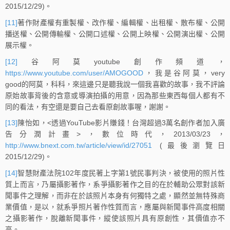
2015/12/29)。
[11]
著作財產權有重製權、改作權、編輯權、出租權、散布權、公開
播送權、公開傳輸權、公開口述權、公開上映權、公開演出權、公開
展示權。
[12]
谷阿莫youtube創作頻道，
https://www.youtube.com/user/AMOGOOD
，我是谷阿莫，very
good的阿莫，科科，來這邊只是聽我說一個我喜歡的故事，我不­評論
原始故事背後的含意或導演拍攝的用意，因為那些東西每個人都­有不
同的看法，有空還是要自己去看原創故事喔，謝謝。
[13]
陳怡如，<透過YouTube影片賺錢！台灣超過3萬名創作者加入廣
告分潤計畫>，數位時代，2013/03/23，
http://www.bnext.com.tw/article/view/id/27051
(最後瀏覽日
2015/12/29)。
[14]
智慧財產法院102年度民著上字第1號民事判決，被使用的照片性
質上而言，乃屬攝影著作，系爭攝影著作之目的在於輔助公眾對該新
聞事件之理解，而非在於該照片本身有何獨特之處，顯然並無特殊商
業價值，是以，就系爭照片著作性質而言，應屬與新聞事件高度相關
之攝影著作，脫離新聞事件，縱使該照片具有原創性，其價值亦不
高。