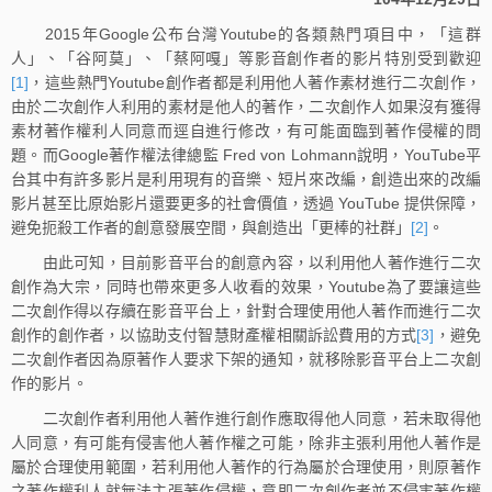
2015年Google公布台灣Youtube的各類熱門項目中，「這群
人」、「谷阿莫」、「蔡阿嘎」等影音創作者的影片特別受到歡迎
[1]
，這些熱門Youtube創作者都是利用他人著作素材進行二次創作，
由於二次創作人利用的素材是他人的著作，二次創作人如果沒有獲得
素材著作權利人同意而逕自進行修改，有可能面臨到著作侵權的問
題。而Google著作權法律總監 Fred von Lohmann說明，YouTube平
台其中有許多影片是利用現有的音樂、短片來改編，創造出來的改編
影片甚至比原始影片還要更多的社會價值，透過 YouTube 提供保障，
避免扼殺工作者的創意發展空間，與創造出「更棒的社群」
[2]
。
由此可知，目前影音平台的創意內容，以利用他人著作進行二次
創作為大宗，同時也帶來更多人收看的效果，Youtube為了要讓這些
二次創作得以存續在影音平台上，針對合理使用他人著作而進行二次
創作的創作者，以協助支付智慧財產權相關訴訟費用的方式
[3]
，避免
二次創作者因為原著作人要求下架的通知，就移除影音平台上二次創
作的影片。
二次創作者利用他人著作進行創作應取得他人同意，若未取得他
人同意，有可能有侵害他人著作權之可能，除非主張利用他人著作是
屬於合理使用範圍，若利用他人著作的行為屬於合理使用，則原著作
之著作權利人就無法主張著作侵權，意即二次創作者並不侵害著作權