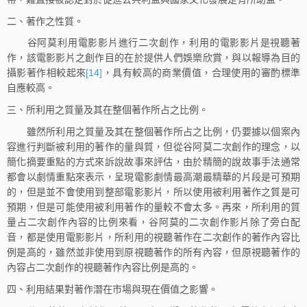
二、著作之性質。
谷阿莫利用電影影片進行二次創作，利用的電影影片是視聽著
作，該電影影片之創作目的在於提供人們娛樂欣賞，與以報導為目的
攝影著作相較起來
[14]
，具有較高的商業價值，合理使用的審酌標準
自應較高。
三、所利用之質量及其在整個著作所占之比例。
雖然所利用之質量及其在整個著作所占之比例，仍要據以個案內
容進行判斷被利用的著作的量與質，但從谷阿莫二次創作的理念，以
簡化摘要重點的方式來訴說故事來評估，由於精簡的說故事手法通常
都會以劇情重點來表示，呈現電影劇情最高潮最精華的片段是可預期
的，但是並不會使用到整部電影影片，所以使用被利用著作之質是可
預期，但是可能使用被利用著作的量較不會太多。再來，所利用的質
量占二次創作內容的比例來看，谷阿莫的二次創作影片除了旁白配
音，都是使用電影影片，所利用的視聽著作在二次創作的著作內容比
例是高的，雖然並非使用到原視聽著作的所有內容，但原視聽著作的
內容占二次創作的視聽著作內容比例是高的。
四、利用結果對著作潛在市場與現在價值之影響。