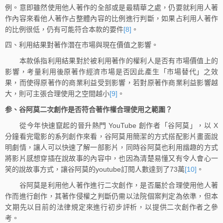
例。意即雖然使用他人著作的全部或是最精華之處，仍要就利用人著
作內容來看他人著作占整體內容的比例進行判斷，如果占利用人著作
的比例很低，仍有可能符合本款的要件
[8]
。
四、利用結果對著作潛在市場與現在價值之影響。
本款係指利用結果對於被利用著作的權利人是否有市場價值上的
影響，考量利用後原著作經濟市場是否因此產生「市場替代」之效
果，而使得原著作的商業利益受到影響，若對原著作商業利益影響越
大，則可主張合理使用之空間越小
[9]
。
参、谷阿莫二次創作是否符合著作權合理使用之範圍？
從今年快速竄起的晉升熱門 YouTube 創作者「谷阿莫」，以 X
分鐘看完電影的系列創作來看，谷阿莫用簡潔的方式搭配影片畫面說
明劇情，讓人可以快速了解一部影片，同時谷阿莫也利用諧趣的方式
將影片感想穿插在說故事的內容中，也因為清楚易懂又有令人會心一
笑的說故事方式，讓谷阿莫的youtube訂閱人數達到了73萬
[10]
。
谷阿莫是利用他人著作進行二次創作，是否屬於合理使用他人著
作而進行創作，其著作侵權之判斷仍需以法院個案判定為依準，但本
文期先以目前的法律規定來進行初步評析，以提供二次創作者之參
考。