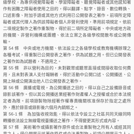
級學校，為專供視覺障礙者、學習障礙者、聽覺障礙者或其他感知著
作有困難之障礙者使用之目的，得以翻譯、點字、錄音、數位轉換、
口述影像、附加手語或其他方式利用已公開發表之著作。前項所定障
礙者或其代理人為供該障礙者個人非營利使用，準用前項規定。依前
二項規定製作之著作重製物，得於前二項所定障礙者、中央或地方政
府機關、非營利機構或團體、依法立案之各級學校間散布或公開傳
輸。
第 54 條 中央或地方機關、依法設立之各級學校或教育機構辦理之
各種考試，得重製已公開發表之著作，供為試題之用。但已公開發表
之著作如為試題者，不適用之。
第 55 條 非以營利為目的，未對觀眾或聽眾直接或間接收取任何費
用，且未對表演人支付報酬者，得於活動中公開口述、公開播送、公
開上映或公開演出他人已公開發表之著作。
第 56 條 廣播或電視，為公開播送之目的，得以自己之設備錄音或
錄影該著作。但以其公開播送業經著作財產權人之授權或合於本法規
定者為限。前項錄製物除經著作權專責機關核准保存於指定之處所
外，應於錄音或錄影後六個月內銷燬之。
第 56-1 條 為加強收視效能，得以依法令設立之社區共同天線同時
轉播依法設立無線電視臺播送之著作，不得變更其形式或內容。
第 57 條 美術著作或攝影著作原件或合法重製物之所有人或經其同
意之人，得公開展示該著作原件或合法重製物。前項公開展示之人，