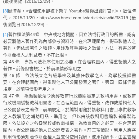
(最後瀏覽日2015/12/29)。
[3]
顧濟韋，<合理使用卻被下架？ Youtube幫你出錢打官司>，數位時
代，2015/11/20，http://www.bnext.com.tw/article/view/id/38019 (最
後瀏覽日2015/12/29)。
[4]
著作權法第44條 中央或地方機關，因立法或行政目的所需，認有
必要將他人著作列為內部參考資料時，在合理範圍內，得重製他人之
著作。但依該著作之種類、用途及其重製物之數量、方法，有害於著
作財產權人之利益者，不在此限。
第 45 條 專為司法程序使用之必要，在合理範圍內，得重製他人之
著作。前條但書規定，於前項情形準用之。
第 46 條 依法設立之各級學校及其擔任教學之人，為學校授課需
要，在合理範圍內，得重製他人已公開發表之著作。第四十四條但書
規定，於前項情形準用之。
第 47 條 為編製依法令應經教育行政機關審定之教科用書，或教育
行政機關編製教科用書者，在合理範圍內，得重製、改作或編輯他人
已公開發表之著作。前項規定，於編製附隨於該教科用書且專供教學
之人教學用之輔助用品，準用之。但以由該教科用書編製者編製為
限。依法設立之各級學校或教育機構，為教育目的之必要，在合理範
圍內，得公開播送他人已公開發表之著作。前三項情形，利用人應將
利用情形通知著作財產權人並支付使用報酬。使用報酬率，由主管機