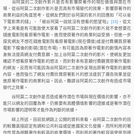
谷阿莫的二次創作影片是否有影響原著作的現在價值與潛在市
場，從谷阿莫二次創作影片是否具有市場替代的效果、影響原著作的
商業利益的角度思考，從網友們對於谷阿莫的影片的回應如「可以省
下電影票的錢」、「被谷阿莫一說就沒有想看的慾望啦」
[15]
，從文
字上來看是有可能致使大家看了谷阿莫二次創作的影片就不會想要花
錢進電影院看原著作電影，進而使原著作的商業利益受損，但進一步
探究網友不想花錢進電影院看原著電影(現在價值)或是付費購買原著
電影下檔後的影碟(潛在市場)，有可能因為原著作電影的劇情內容本
身無法提高網友付費意願，加上谷阿莫二次創作的影片，使網友更加
確認不想看原著作電影的想法，而針對本有意願付費觀賞原著作電影
的網友，反而有可能因為谷阿莫的二次創作呈現出原著作電影的劇情
內容，進而強化了網友付費欣賞原著影片的想法達到了廣告效果並促
進原著作電影的商業利益。因此，難謂谷阿莫的二次創作有造成市場
替代之效果。
谷阿莫二次創作是否造成著作潛在市場與現在價值的影響，亦不
能只以網友的回覆為準，仍需要有具體價值影響的證據或是著作潛在
市場影響的證明等才能作為判斷的依據。
綜上所述，目前就網路上公開的資料來看，谷阿莫二次創作的目
的較難直接認定有調和公共利益或促進國家文化發展，而所利用的著
作性質為視聽著作有較高的商業價值，而利用的著作較容易使用到視