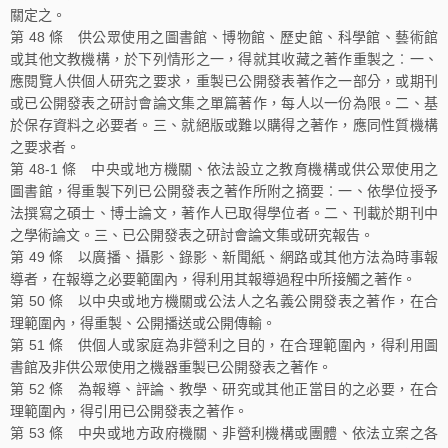
關定之。
第 48 條 供公眾使用之圖書館、博物館、歷史館、科學館、藝術館
或其他文教機構，於下列情形之一，得就其收藏之著作重製之︰一、
應閱覽人供個人研究之要求，重製已公開發表著作之一部分，或期刊
或已公開發表之研討會論文集之單篇著作，每人以一份為限。二、基
於保存資料之必要者。三、就絕版或難以購得之著作，應同性質機構
之要求者。
第 48-1 條 中央或地方機關、依法設立之教育機構或供公眾使用之
圖書館，得重製下列已公開發表之著作所附之摘要︰一、依學位授予
法撰寫之碩士、博士論文，著作人已取得學位者。二、刊載於期刊中
之學術論文。三、已公開發表之研討會論文集或研究報告。
第 49 條 以廣播、攝影、錄影、新聞紙、網路或其他方法為時事報
導者，在報導之必要範圍內，得利用其報導過程中所接觸之著作。
第 50 條 以中央或地方機關或公法人之名義公開發表之著作，在合
理範圍內，得重製、公開播送或公開傳輸。
第 51 條 供個人或家庭為非營利之目的，在合理範圍內，得利用圖
書館及非供公眾使用之機器重製已公開發表之著作。
第 52 條 為報導、評論、教學、研究或其他正當目的之必要，在合
理範圍內，得引用已公開發表之著作。
第 53 條 中央或地方政府機關、非營利機構或團體、依法立案之各