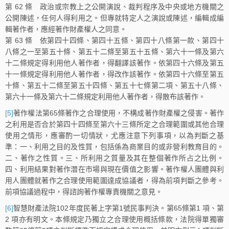
第 62 條 政治或宗教上之公開演說、裁判程序及中央或地方機關之
公開陳述，任何人得利用之。但專就特定人之演說或陳述，編輯成編
輯著作者，應經著作財產權人之同意。
第 63 條 依第四十四條、第四十五條、第四十八條第一款、第四十
八條之一至第五十條、第五十二條至第五十五條、第六十一條及第六
十二條規定得利用他人著作者，得翻譯該著作。依第四十六條及第五
十一條規定得利用他人著作者，得改作該著作。依第四十六條至第五
十條、第五十二條至第五十四條、第五十七條第二項、第五十八條、
第六十一條及第六十二條規定利用他人著作者，得散布該著作。
[5]
著作權法第65條著作之合理使用，不構成著作財產權之侵害。著作
之利用是否合於第四十四條至第六十三條所定之合理範圍或其他合理
使用之情形，應審酌一切情狀，尤應注意下列事項，以為判斷之基
準：一、利用之目的及性質，包括係為商業目的或非營利教育目的。
二、著作之性質。三、所利用之質量及其在整個著作所占之比例。
四、利用結果對著作潛在市場與現在價值之影響。著作權人團體與利
用人團體就著作之合理使用範圍達成協議者，得為前項判斷之參考。
前項協議過程中，得諮詢著作權專責機關之意見。
[6]
智慧財產法院102年度民著上字第1號民事判決。第65條第1 項、第
2 項亦有明文。本條規定乃獨立之合理使用概括條款，法院得單獨審