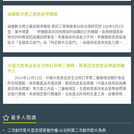
為醫院提供治療鐮狀細胞疾病（Sickle Cell Disease, SCD）基因療法，其
範，即為適例。
新技術附加支付（New Technology Add-on Payment, NTAP）附加百分比
從原本的65%提高到75%的創新支付措施。 NTAP方案是2001年由CMS推
論複數決標之廠商競爭關係
出，旨在激勵醫院採用新技術和新療法。NTAP規定新的醫療服務或技術必
須滿足以下3個標準，才有資格獲得附加支付： 1.新穎性：醫療服務或技術
論複數決標之廠商競爭關係 資訊工業策進會科技法律研究所 108年5月3日
必須是新的。一旦此治療已經被認為不是新技術，附加支付就會結束。 2.費
壹、事件摘要 甲機關為共同供應契約採購的訂約機關，負責辦理某財
用過高：醫院在使用新技術時，可能會產生成本超出標準的住院病患支付限
物共同供應契約採購招標事宜。考量廠商供貨能力不同，甲機關將供貨區域
額，該技術在現有醫療保險嚴重程度診斷相關群組（Medicare Severity
區分「全國各公部門」及「特定縣市公部門」，由廠商依其供貨能力擇一型
Diagnosis-Related Groups, MS-DRG）系統下不足以支付。 3.實質的臨床
式投標，並在同一採購案之招標程序分為兩個期程辦理。該採購案投標須知
改善：與目前可用的治療方法相比，使用該技術其臨床資料必須要顯示確實
重點說明如下： 一、第一期程： 本期程先由供貨予「全國各公部門」
能改善特定病人群體的臨床結果。 NTAP透過提供經濟激勵，支持醫療機構
的廠商投標，廠商如選擇投標本期程，則不得參與第二期程。由於本採購案
在初期階段採用新技術，從而促進醫療創新並改善患者治療效果。SCD為一
採最低標及複數決標，由最低價廠商得標，其餘廠商可選擇是否跟進該最低
中國大陸食品安全法修訂草案二審稿，將基因改造食品標識明確
種遺傳性疾病，對美國黑人影響嚴重，且治療選擇有限。因此該創新支付鼓
標併列得標，惟本期程可跟進之廠商有家數限制，依廠商報價由低到高排
列入
勵措施將使醫院可以獲得更多的資金來執行昂貴的SCD基因療法，進一步促
列，取前80%。 二、第二期程： 本期程待第一期程決標後，再由有意
進SCD病人獲得最新的治療，且能減少SCD長期醫療照護的相關成本。 本
2014年12月22日，中國大陸食品安全法修訂草案二審稿增加關於食品
願供貨予「特定縣市公部門」的廠商參與，廠商至多可選擇五個縣市供貨。
文同步刊載於stli生醫未來式網站（https://www.biotechlaw.org.tw）
貯存和運輸、食用農產品市場流通、基因改造食品標識（中國大陸用語為轉
第一期程之決標品項及該品項的決標金額，為本期程的採購品項及決標金
基因食品標籤）等方面之內容。二審稿規定，生產經營基改食品皆應按照規
額，故參與本期程之廠商無庸提出報價，選擇欲跟進併列得標之品項即可。
定進行標識，未按規定進行標識的，沒收違法所得和生產工具、設備等物
廠商如選擇參與本期程，則不得參與第一期程。本期程可跟進之廠商無家數
品，最高可處貨值金額五倍以上十倍以下罰款，情節嚴重者責令停產停業，
限制。 A廠商及B廠商分別參與本採購案第一期程、第二期程之投標，
直至吊銷許可證。對於基因改造標識，中國大陸已於《農業轉基因生物安全
甲機關審查彼等遞交之投標文件時，發現其上所載聯絡人、傳真、電話號碼
管理條例》有規定，此次二審稿為保障消費者的知情權，增加加重食品安全
相同，投標區域與品項亦有重複，似為同一廠商備標，遂請兩家廠商說明。
違法行為的法律責任，採取多種手段嚴懲，並希望以法律形式將其確定。
最多人閱讀
A廠商及B廠商均表示，兩家廠商為多年合作夥伴，B廠商因廠址遷移致人手
我國食品安全衛生管理法於2014年12月10日修法中，對於基改食品標
不足，而委請A廠商作為聯繫窗口，故記載相同的聯絡資訊。甲機關認為
識部分並未修訂，僅在第22條及24條規定了要標識「食品之容器或外包
A、B廠商之說明，無法澄清為同一廠商備標疑慮，爰依政府採購法(以下簡
二次創作影片是否侵害著作權-以谷阿莫二次創作影片為例
裝，應以中文及通用符號，明顯標示下列事項…（包含基因改造食品原