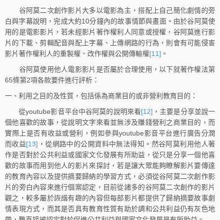
谷阿莫二次創作影片大多以電影為主，搭配上自己簡化劇情的旁
白與字幕說明，完成大約10分鐘內的故事情節與畫面。由於谷阿莫使
用的是電影影片，若未經影片著作權利人同意或授權，谷阿莫進行影
片的下載、剪輯配音與配上字幕、上傳網路的行為，則會有可能侵害
影片著作權利人的重製權、改作權與公開傳輸權
[11]
。
谷阿莫使用他人電影影片是否屬於合理使用，以下就著作權法第
65條第2項各款要件進行評析：
一、利用之目的及性質，包括係為商業目的或非營利教育目的：
從youtube影音平台中谷阿莫的說明來看
[12]
，主要是分享並說一
個他喜歡的故事，從說明文字來看並無涉及賺錢營利之商業目的，而
實際上是否有收益或營利，例如參與youtube影音平台進行廣告分潤
而收益
[13]
，從網路中的公開資料中無法得知。然谷阿莫利用他人著
作是否對於公共利益或國家文化發展有所助益，從只是分享一個他喜
歡的故事而用到他人的影片來探討，若是讓大眾能夠瞭解影片要傳達
的教育內容以及提供摘要歸納的學習方式，必須從谷阿莫二次創作影
片的旁白內容來進行個案認定，目前從諸多的谷阿莫二次創作的影片
觀之，較多屬於詼諧有趣的內容但每部影片都提供了歸納摘要故事劇
情表現方式，而其是否具有教育性質有助於調和公共利益仍有灰色地
帶，難直接被認定對於促進公共利益與國家文化發展是有所助益。