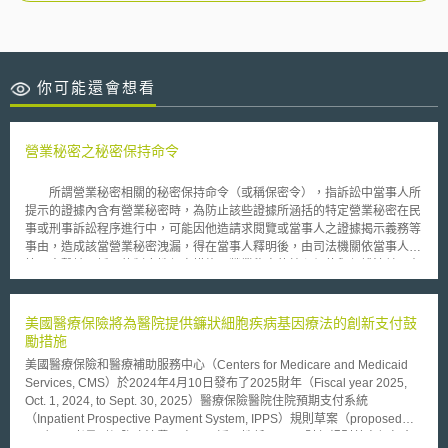
你可能還會想看
營業秘密之秘密保持命令
所謂營業秘密相關的秘密保持命令（或稱保密令），指訴訟中當事人所
提示的證據內含有營業秘密時，為防止該些證據所涵括的特定營業秘密在民
事或刑事訴訟程序進行中，可能因他造請求閱覽或當事人之證據揭示義務等
事由，造成該當營業秘密洩漏，得在當事人釋明後，由司法機關依當事人或
第三人聲請而採取的制度性保密措施。營業秘密的核心價值與保護法益，在
於其秘密性的維持，無論為技術性或業務經營上的秘密，若因相關訊息的揭
露導致該資訊獨占性喪失，也將連帶使其市場價值大幅減損，基此，立法者
將應實施防止秘密資訊外洩之相關措施的領域，自社會經濟活動場域擴張至
美國醫療保險將為醫院提供鐮狀細胞疾病基因療法的創新支付鼓
訴訟場域，避免漏洞產生。 經司法機關發秘密保持命令所生之主要效
勵措施
果，包含限制該特定營業秘密僅得被使用於實施該當訴訟程序之目的，以及
美國醫療保險和醫療補助服務中心（Centers for Medicare and Medicaid
禁止揭露給未接受該秘密保持命令之人。此規範一方面係為確保該訴訟之當
Services, CMS）於2024年4月10日發布了2025財年（Fiscal year 2025,
事人得有效行使防禦權，另一方面，則是考量到因訴訟程序進行中，關於營
Oct. 1, 2024, to Sept. 30, 2025）醫療保險醫院住院預期支付系統
業秘密保護的規範相對完善，基於實施該當訴訟為目的之使用導致洩密的可
（Inpatient Prospective Payment System, IPPS）規則草案（proposed
能性較低而設。制度設計上，如我國智慧財產案件審理法第11條至15條
rule）。 考量到細胞療法費用高、可近用性低，2025財年規則草案便包含
中，針對涉及營業秘密的民事與刑事訴訟程序所制定的秘密保持命令相關規