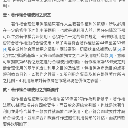
利。
壹、著作權合理使用之規定
著作權合理使用係限縮原著作人主張著作權利的範疇，所以必須
在一定的條件下才能主張適用，也就是說利用人並非再任何情況下都
可以主張著作權合理使用，必須符合一定的條件規定。著作的利用是
否符合著作權法的合理使用，除了需要符合著作權法第44條至第63條
[4]
規定或其他合理使用之情形，應該審酌一切情狀並依據第65條
[5]
規
定作為判斷的基準。又第65條屬於獨立之合理使用概括條款
[6]
，意即
可單獨就第65條之規定進行合理使用的判斷。著作權法第65條規定判
斷合理使用的基準包含1.利用之目的及性質，包括係為商業目的或非
營利教育目的。2.著作之性質。3.所利用之質量及其在整個著作所占
之比例。4.利用結果對著作潛在市場與現在價值之影響。
貳、著作權合理使用之判斷要件
著作權合理使用以著作權法第65條第2項作為判斷基準，著作權
法第65條第2項共有四款要件，而四款必須綜合判斷，也就是說著作
利用並非符合其中一款要件就屬於合理使用，也非符合四款要件才屬
於合理使用，並須綜合四款要件作整體性利用情形的評估，而該四款
要件說明如下：