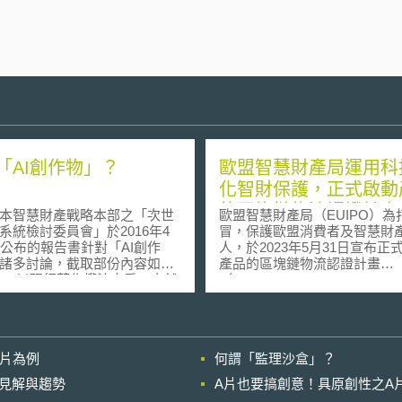
「AI創作物」？
歐盟智慧財產局運用科
化智財保護，正式啟動
的區塊鏈物流認證計畫
智慧財產戰略本部之「次世
歐盟智慧財產局（EUIPO）為
（EBSI-ELSA）
系統檢討委員會」於2016年4
冒，保護歐盟消費者及智慧財
日公布的報告書針對「AI創作
人，於2023年5月31日宣布正
諸多討論，截取部份內容如
產品的區塊鏈物流認證計畫
（European Blockchain Servic
產生的創作物，受到著作權保
Infrastructure - European Logis
疑問。倘若係自然人利用AI做
Services Authentication, 簡稱E
產出的創作物，若具備(1)創作
ELSA）。 根據EUIPO與經濟
(2)創作貢獻，兩種要件，亦得
發展組織（OECD）於2021年
影片為例
何謂「監理沙盒」？
利。然而，若該創作物僅透過
研究指出，全球仿冒產品的貿
示，過程係由AI自主生成，此
達4120億歐元，占全球貿易總
的晚近見解與趨勢
A片也要搞創意！具原創性之A
作物即屬於AI創作物，目前非
2.5%；每年輸入歐盟的產品約