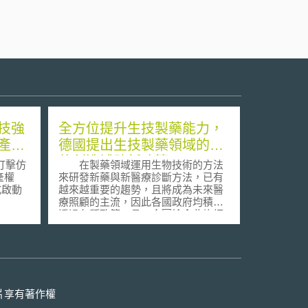
技強
全方位提升生技製藥能力，
產品
德國提出生技製藥領域的價
值創造補助新政策
打擊仿
在製藥領域運用生物技術的方法
產權
來研發新藥與新醫療診斷方法，已有
式啟動
越來越重要的趨勢，且將成為未來醫
療照顧的主流，因此各國政府均積極
es
透過各種政策工具，企圖搶食此塊經
tics
濟利益的大餅，不過直到目前為止，
BSI-
推動生技製藥最為成功的國家，仍集
合作暨
中在少數幾個研發大國。一直以來，
發布的
德國在製藥領域也是居有舉足輕重的
易額高
科技領先地位，不過在涉及生技製藥
額的
這一塊，德國目前的成就有限，已成
片享有著作權
有6%
功上市而來源於德國的生技藥品，並