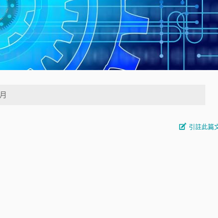
4月
引註此篇