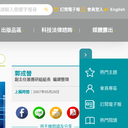
訂閱電子報
會員登入
English
出版品區
科技法律諮詢
媒體露出
熱門主題
郭戎晉
副主任兼應研組組長 編譯整理
會員專區
上稿時間：
2007年05月28日
訂閱電子報
熱門閱讀
用手機閱讀及分享