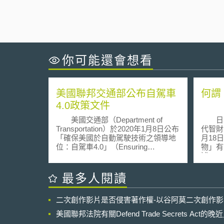
你可能還會想看
美國聯邦交通部公布自駕車
何謂
4.0政策文件
美國交通部（Department of
日本
Transportation）於2020年1月8日公布
代智財
「確保美國於自動駕駛技術之領導地
月18
位：自駕車4.0」（Ensuring
物」有
American Leadership in Automated
述。 以現行著作權法來看，自然
Vehicle Technologies : Automated
人創作
Vehicles 4.0）政策文件，提出三個核
護並無
最多人閱讀
心原則及相對應的策略規劃： 一、 使
為道具
用者與社會的保護： 整合自動駕駛技
意圖；
二次創作影片是否侵害著作權-以谷阿莫二次創作
術之安全性，包括防堵對自駕車性能
取得權
之詐欺或誤導行為，以強化民眾對此
人類指
美國聯邦法院有關Defend Trade Secrets Act
新興技術的信心。 與自駕車技術開發
時該創