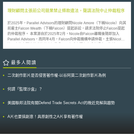
105年度判字第465號判決則明確表示商標法明文規範商標註冊申請乃採先
設施及設備，提供予與該大學共同利用機關進行相同研究之大學教職員等利
申請主義，排除反向混淆理論之適用。
用。 目前登錄於日本文部科學省之大學共同利用機關法人包括了「大
理財顧問主張前公司競業禁止條款違法，聲請法院中止仲裁程序
學共同利用機關人類文化研究機構」（大学共同利用機関法人人間文化研究
機構）、「大學共同利用機關自然科學研究機構」（大学共同利用機関法人
於2025年，Parallel Advisors的理財顧問Nicole Amore（下稱Nicole）向其
自然科学研究機構）、「大學共同利用機關高能量加速器研究機構」（大学
前雇主Falcon Wealth（下稱Falcon）提起訴訟，請求法院停止Falcon提起
共同利用機関法人高エネルギー加速器研究機構），以及「大學共同利用機
的仲裁程序。 本案源自於2025年2月，Nicole自Falcon離職後隨即加入
關資訊與系統研究機構」（大学共同利用機関法人情報・システム研究機
Parallel Advisors，而同年4月，Falcon向仲裁機構申請仲裁，主張Nicole
構）等四者。
違反合約中關於離職後禁止招攬公司現有或者潛在客戶的規定，指稱Nicole
除了下載或截圖公司客戶資訊至其個人設備外，更在尚未離職時即與客戶聯
繫，通知客戶其即將轉任新公司之事。 對此，Nicole則援引《加州商業與職
業法》第16600條和第16600.5條規定，主張該等競業禁止及限制招攬的條
最多人閱讀
款為違法。 此類因為顧問移轉任職所引發之客戶資訊移轉爭議，在顧問產
業中時有所聞，惟目前法院尚未對本案作出裁定，後續發展值得持續關注。
二次創作影片是否侵害著作權-以谷阿莫二次創作影片為例
本文為資策會科法所創智中心完成之著作，非經同意或授權，不得為轉載、
公開播送、公開傳輸、改作或重製等利用行為。 本文同步刊登於TIPS網站
（https://www.tips.org.tw）
何謂「監理沙盒」？
美國聯邦法院有關Defend Trade Secrets Act的晚近見解與趨勢
A片也要搞創意！具原創性之A片享有著作權