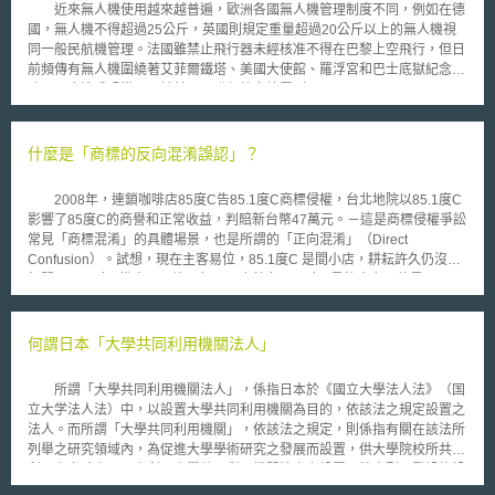
近來無人機使用越來越普遍，歐洲各國無人機管理制度不同，例如在德
國，無人機不得超過25公斤，英國則規定重量超過20公斤以上的無人機視
同一般民航機管理。法國雖禁止飛行器未經核准不得在巴黎上空飛行，但日
前頻傳有無人機圍繞著艾菲爾鐵塔、美國大使館、羅浮宮和巴士底獄紀念
碑，一度造成恐慌。至於美國，聯邦航空總署（Federal Aviation
Administration，FAA）原則上禁止大部份商用無人機飛行，但業者可以申
請豁免。 因此，為了統一無人機相關管理辦法，歐洲航空安全局
（European Aviation Safety Agency, 以下簡稱EASA）目前已擬管理草
什麼是「商標的反向混淆誤認」？
案，並將無人機分為三種等級，最低風險無人機是指低耗能飛行器
（aircraft），包括模型飛機，該類飛機無須任何形式的證照，只能在操作者
2008年，連鎖咖啡店85度C告85.1度C商標侵權，台北地院以85.1度C
視線內且不得在機場與自然保護區使用，其最高飛行高度為150公尺，並禁
影響了85度C的商譽和正常收益，判賠新台幣47萬元。－這是商標侵權爭訟
止在人群上空使用。然而，最高風險無人機管理範圍則將與現行飛行器相關
常見「商標混淆」的具體場景，也是所謂的「正向混淆」（Direct
管理規則一樣，必須取得多種飛行證明。此外，無人機帶來的隱私與安全憂
Confusion）。試想，現在主客易位，85.1度C 是間小店，耕耘許久仍沒沒
慮，EASA表示，這是國家層面議題，例如各國政府可要求無人機上加裝
無聞；而85度C推出即一炮而紅、門庭若市。85度C是後來者，他是否可以
SIM卡的方式解決。 歐盟委員會（European Commission）希望無人
商標混淆為由，主張85.1度C影響了其商譽和正常收益？這個「後商標比前
機基本規範架構能於今年年底前到位。有關最低風險無人機相關管理草案預
商標強勢」的假設就涉及「反向混淆」（Reverse Confusion）。 所謂
計於12月提出，以便業者經營無人機明年可以上路。EASA局長Patrick Ky
「商標的反向混淆誤認」，按經濟部智慧財產局〈行政法院105年度判字第
何謂日本「大學共同利用機關法人」
在一份聲明中表示：「這些規定將確保無人機產業可在安全與可成長的環境
465號判決研析〉，係指：「後商標因較諸前商標廣為消費者所知悉，消費
下發展。」
者反而誤以為前商標係仿冒後商標，或誤認為前商標與後商標係來自同一來
所謂「大學共同利用機關法人」，係指日本於《國立大學法人法》（国
源，或誤認兩商標之使用人間存在關係企業、授權、加盟或其他類似關
立大学法人法）中，以設置大學共同利用機關為目的，依該法之規定設置之
係。」 美國於1976年之Big O Tire Dealers, INC. v. Goodyear Tire &
法人。而所謂「大學共同利用機關」，依該法之規定，則係指有關在該法所
Rubber Co.案首度在侵害商標權訴訟承認有反向混淆之適用。然而，由於
列舉之研究領域內，為促進大學學術研究之發展而設置，供大學院校所共同
美國採「使用主義」(First to use)，商標之認定係以使用的先後判斷之。而
利用之實驗室。日本利用大學共同利用機關法人之設置，將大型研發設施設
我國採註冊主義，商標先後以申請註冊的時間判斷之。我國最高行政法院
備，以及貴重文獻資料之收集及保存等功能賦予大學共同利用機關，並將其