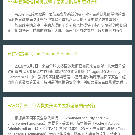
Apple獲得針對可攜式電子裝置之防竊系統的專利
Apple Inc.成功取得一個防竊安全系統的專利權，該系統能簡單地藉由
偵測外界環境而防止筆記型電腦、電話以及其他可攜式電子裝置遭竊。
於原始申請案中，申請人提到了許多竊案皆提供了某些非偶然的移動線
索，例如快速且持續的移動。因此，藉由分析該裝置於一段期間內的移動，
該防竊系統應可辨別出竊盜或合法使用者。因此，當使用者暫時離開時，他
們能放心地將可攜式電子裝置留下，而不需要加裝纜線鎖或其它物理性安全
裝置。 根據該專利，此防竊系統包含加速規(accelerometer)以及相對
應的軟體。加速規可在某些位置或震動情況下自動傳送一訊號至該裝置核心
布拉格提案（The Prague Proposals）
的硬體，致使其觸發聲音或影像警報。此外，該裝置也能完全被鎖住，並且
需要一組密碼使其回復到正常使用狀態。 雖然Apple很小心地避免在說
2019年5月3日，來自全球30多國的政府官員與來自歐盟、北大西洋公
明前述機制時指明特定的應用硬體，但藉由該專利說明書的描述，可以很清
約組織的代表於捷克布拉格所舉辦的5G資安會議（Prague 5G Security
楚的了解Apple的構想是將該防竊系統安裝在iPod上。當然，手機以及筆記
Conference）中，強調各國建構與管理5G基礎建設時應考慮國家安全、經
型電腦也是安裝該防竊系統的顯著標的。
濟與商業發展等因素，特別是供應鏈的安全性，例如易受第三國影響之供應
商所帶來的潛在風險，本會議結論經主辦國捷克政府彙整為布拉格提案
（The Prague Proposals），作為提供世界各國建構5G基礎建設之資安建
議。 在這份文件中首先肯認通訊網路在數位化與全球化時代的重要
性，而5G網路將是打造未來數位世界的重要基礎，5G資安將與國家安全、
FAA公告禁止無人機於美國主要旅遊景點內飛行
經濟安全或其他國家利益，甚至與全球穩定等議題高度相關；因此應理解
5G資安並非僅是技術議題，而包含技術性與非技術性之風險，國家應確保
根據美國國家安全執法機構（US national security and law
整體性資安並落實資安風險評估等，而其中最關鍵者，則為強調確保5G基
enforcement agencies）之要求，美國聯邦航空總署（Federal Aviation
礎建設的供應鏈安全。 因此在布拉格提案中強調各國建構通訊網路基
Administration，以下簡稱FAA）於2017年9月28日，依照聯邦法規（Code
礎建設，應採用國際資安標準評估其資安風險，特別是受第三國影響之供應
of Federal Regulations）第99.7條規定，發布無人機飛行規則，禁止任何