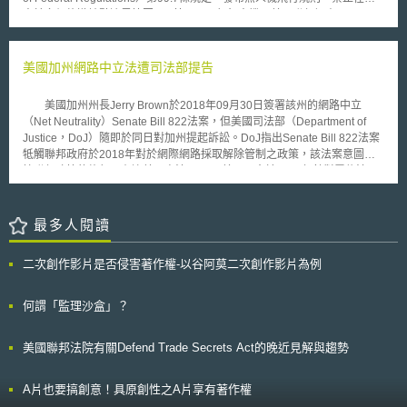
商背後所潛藏之風險，並應重視5G技術變革例如邊緣運算所產生的新風險
人於多個旅遊地點邊界範圍400英尺內飛行無人機。美國聯邦調查局
態樣；此外對於接受國家補貼之5G供應商，其補貼應符合公平競爭原則
（FBI）局長Christopher Wray表示，「擔心恐怖分子會使用無人機進行攻
等。布拉格提案對於各國並無法律上拘束力，但甫提出即獲得美國的大力肯
擊。」 從FAA的公告中，禁止無人機飛行之限航區係由FAA和內政部
定與支持。
（Department of the Interior，以下簡稱DOI）共同指定，包括：紐約自由
美國加州網路中立法遭司法部提告
女神像（Statue of Liberty National Monument）、波士頓國家歷史公園
（Boston National Historical Park）、費城獨立國家歷史公園
美國加州州長Jerry Brown於2018年09月30日簽署該州的網路中立
（Independence National Historical Park）、加州福爾索姆水壩（Folsom
（Net Neutrality）Senate Bill 822法案，但美國司法部（Department of
Dam）、亞利桑那州格倫峽谷大壩（Glen Canyon Dam）、華盛頓州大古
Justice，DoJ）隨即於同日對加州提起訴訟。DoJ指出Senate Bill 822法案
力大壩（Grand Coulee Dam）、內華達州胡佛水壩（Hoover Dam）、密
牴觸聯邦政府於2018年對於網際網路採取解除管制之政策，該法案意圖阻
蘇里州傑弗遜國家擴張紀念公園（Jefferson National Expansion
撓聯邦政策的施行，有違美國憲法。 美國國會於1996年針對電信法
Memorial）、南達科他州拉什莫爾山國家紀念公園（Mount Rushmore
（The Communications Act）制定「聯邦或州對網路低度管制（unfettered
National Memorial）、加州沙斯塔壩（Shasta Dam）。以上具體位置皆屬
by Federal or State regulation）」之政策，美國聯邦通訊委員會（Federal
DOI管轄地區，也是FAA第一次將無人機之空域限制規定於DOI地標上，目
Communications Commission，FCC）為符合該政策，於2002年發布命
最多人閱讀
前FAA仍對軍事基地進行類似空域限制。 限制無人機飛行之規則將於
令，將寬頻網路接取服務列為資訊服務（information service），而美國不
2017年10月5日生效，違反空域限制者，將採取法律行動，包含民事處罰和
將資訊服務提供者以公共事業來看待並進行管理。雖然FCC於2015年就網
刑事追訴。只有少數例外情形，允許無人機在限制區內飛行，且必須和個別
二次創作影片是否侵害著作權-以谷阿莫二次創作影片為例
路中立性訂立規則，要求網路服務提供者（Internet Service Provider）應平
場所或FAA進行協調。FAA表示，正依聯邦法規第99.7條配合考慮其他聯邦
等處理所有資料，不得擅自降低流量速度、封鎖網站或服務，以確保任何人
機構對於無人機之其他限制要求。
獲取資訊時不受不合理的限制。但FCC於2017年12月取消網路中立規定，
何謂「監理沙盒」？
並確保網際網路會在FCC之低度管制措施下，持續維持其自由與開放性。
DoJ及FCC均認為，網際網路本質上為跨州資訊服務，依據美國憲法第
美國聯邦法院有關Defend Trade Secrets Act的晚近見解與趨勢
6條第2項規定，憲法、聯邦法律及美國對外條約為全國之最高法律，跨州之
商務(interstate commerce)應屬聯邦管轄事項而非州管轄事項。因此，在聯
邦政府已廢除網路中立性的情形下，且州政府沒有制定州際貿易規範的權
A片也要搞創意！具原創性之A片享有著作權
限，則加州政府通過Senate Bill 822法案對網路立法監管，針對網路使用頒