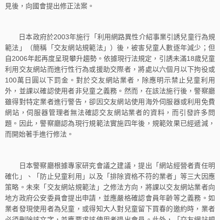
見後，向國會提出修正法案。
日本政府於2003年施行「利用網路異性介紹事業引誘兒童行為規
範法」（簡稱「交友網站規範法」）後，被害兒童人數逐年減少；但
自2006年起再度呈現攀升趨勢。依據現行法規定，引誘未滿18歲兒童
利用交友網站而進行性行為或援助交際者，將處以六個月以下拘役或
100萬日圓以下罰金。對於交友網站業者，除應明示禁止兒童利用
外，並課以確認使用者非兒童之義務。然而，在該法施行後，警察廳
雖得對特定業者進行警告，卻因交友網站使用海外伺服器或利用免費
網站，伺服器管理者無法確認交友網站業者的資料，而引發許多問
題。因此，警察廳認為現行規範法實施四年後，規範效果已經遞減，
而開始著手進行修法。
日本警察廳根據專家研究會議之建議，提出「網站經營者責任明
確化」、「防止兒童利用」以及「排除資格不符的業者」等三大因應
策略。未來「交友網站規範法」之修法方向，將課以交友網站業者向
地方政府公安委員會提出申請，並應嚴格確認會員年齡等之義務。如
業者發現使用者為兒童，或得知大人對兒童留下買春的邀約時，業者
必須刪除該文字，並應要求該使用者退出會員。此外，「交友網站規