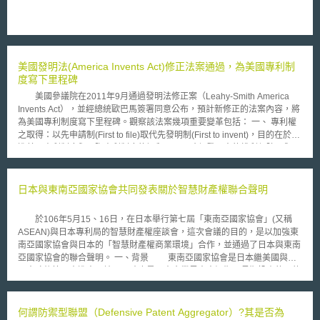
美國發明法(America Invents Act)修正法案通過，為美國專利制
度寫下里程碑
美國參議院在2011年9月通過發明法修正案（Leahy-Smith America
Invents Act），並經總統歐巴馬簽署同意公布，預計新修正的法案內容，將
為美國專利制度寫下里程碑。觀察該法案幾項重要變革包括： 一、 專利權
之取得：以先申請制(First to file)取代先發明制(First to invent)，目的在於增
進美國專利制度與國際專利制度的調和，以及確保發明人的權利保障可與國
際普遍的制度接軌。新規定將自2013年3月16日開始實施。 二、 先前技術
(prior art)之定義與新穎性優惠期（grace period）：新法擴張先前技術
(Prior Art)之範圍，申請專利之發明於申請日之前，如已見於刊物、已公開
日本與東南亞國家協會共同發表關於智慧財產權聯合聲明
使用、已銷售或其他公眾所得知悉者，即因已公開而成為先前技術之一部
分，喪失新穎性。惟在例外的情況下，申請專利之發明，在申請日前一年內
於106年5月15、16日，在日本舉行第七屆「東南亞國家協會」(又稱
由發明人或共同發明人自己，或間接透過第三人進行之公開行為等，則不被
ASEAN)與日本專利局的智慧財產權座談會，這次會議的目的，是以加強東
視為先前技術。 三、 支持小型企業或獨立發明人：修正條文要求美國專利
南亞國家協會與日本的「智慧財產權商業環境」合作，並通過了日本與東南
及商標局(USPTO)應與相關智慧財產權協會合作，為小型企業或獨立發明人
亞國家協會的聯合聲明。 一、背景 東南亞國家協會是日本繼美國與中
提供協助，並設立專利監察專案（Patent Ombudsman Program）提供申請
國大陸後第三大進出口地，同時也是日本企業界未來短期、長期投資的目的
專利之相關幫助，同時給予小型企業與微型實體（Micro Entities）最高75%
地，日本企業看好將來在東南亞國家協會的業務發展。東南亞國家協會在
的規費減免優惠。 美國在此次修正其發明法的過程中，納入過去25年
2015年設立東協經濟共同體(AEC)，其後並發表「東協經濟共同體
來國際專利制度協商後的成果，雖有論者指出該法仍未解決部分問題，然而
(AEC)2025綜合戰略行動計畫」，根據計畫內容，討論智慧財產權相關議
何謂防禦型聯盟（Defensive Patent Aggregator）?其是否為
儘管有這些不足之處，新通過的法案仍解決了舊法時期不合理之處。