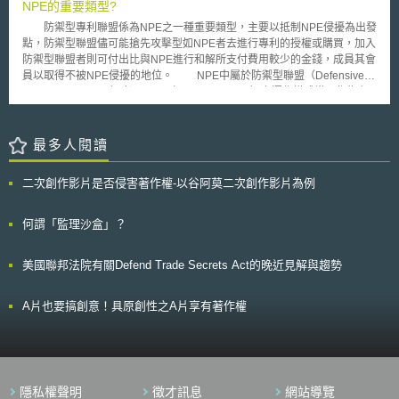
題。日本專利局藉此鼓勵日本企業於東南亞國家協會發展業務，並積極展開
NPE的重要類型?
與東南亞國家協會智慧財產權工作小組(AWGIPC)的合作。 二、結果概要
防禦型專利聯盟係為NPE之一種重要類型，主要以抵制NPE侵擾為出發
配合「東南亞國家協會2016-2025智慧財產權行動計畫」，日本與東南
點，防禦型聯盟儘可能搶先攻擊型如NPE者去進行專利的授權或購買，加入
亞國家協會共同確立了中、長期智慧財產權的合作方向： 更新並訂立專利
防禦型聯盟者則可付出比與NPE進行和解所支付費用較少的金錢，成員其會
手冊(即專利審查指南)。 東協暨東亞經濟研究院(ERIA)共同研究與預測未來
員以取得不被NPE侵擾的地位。 NPE中屬於防禦型聯盟（Defensive
在東南亞國家協會關於智慧財產權的申請數量並提出建議。 鼓勵簽署並加
Patent Aggregator）者，RPX（Rational Patent）之運作模式常可作為主
入其他國際組織。 健全人力資源開發及考核管理。 鼓勵智慧財產權商業化
要類型化參考對象之一。RPX為上市公司，其主要核心業務在於「緩和其會
並重視智慧財產權的重要性。 加強智慧財產權執法機構間的相互合作。
員被訴之可能」。RPX取得專利之資金主要來自會員年費，而各會員可取得
透過此次日本專利局與東南亞國家協會的智慧財產權會議，日本將持續
RPX所有專利之「授權」，而收費結構不當然等於獲取專利之成本之分攤，
最多人閱讀
支持並致力於與東南亞國家協會在智慧財產權上的保護。
以使會員已低於一般訴訟和解、或取得爭議專利等更為低的代價來防止被
訴。在此同時，RPX本身也不會對他人起訴。 RPX所提供的防禦性聯
二次創作影片是否侵害著作權-以谷阿莫二次創作影片為例
盟策略，先行於其他NPE取得前那些潛在「危險性」的目標專利，甚至有可
能向NPE取得專利，必要時，直接於訴訟仍在進行之時去取得專利。而在防
禦以外，如其他非會員向會員起訴，會員也可以以RPX所有之專利進行反
何謂「監理沙盒」？
訴。 目前RPX會費在6萬5千美元至6900萬美元之間，依照會員本身營
運規模之不同定之，但「會費等級」（rate card）會自加入之初鎖定不再更
美國聯邦法院有關Defend Trade Secrets Act的晚近見解與趨勢
動，實際每年繳交費用則可能依據RPX所取得的所有專利價值增加而上昇
。而除此主要運作模式外，RPX也運用其廣泛取得專利之經驗，提供個別企
業服務服務，得以較低的躉售價格取得專利（Syndicated Acquisitions），
A片也要搞創意！具原創性之A片享有著作權
反之企業自行購買專利可能需要付出較高的「零售」價格 RPX的運作
模式對於加入成為其「會員」者有兩項優勢：第一，減少「專利蟑螂」可取
得的專利數量；其次，因可理解為全體會員合力進行防禦型專利取得故能減
低這些專利取得之成本。
隱私權聲明
徵才訊息
網站導覽