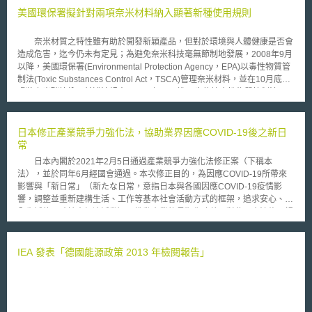
常性的商業活動且因此賺取大量的收益。因此，紐約法院對Michael
美國環保署擬針對兩項奈米材料納入顯著新種使用規則
Robertson個人不具有司法管轄權。另一方面，法官認為MP3tunes公司所
提供的網上服務並非純為被動式的，MP3tunes公司提供軟體讓客戶上傳、
奈米材質之特性雖有助於開發新穎產品，但對於環境與人體健康是否會
下載、藉由網上管理其所擁有的歌曲，此種服務為互動式的且有些更精進的
造成危害，迄今仍未有定見；為避免奈米科技毫無節制地發展，2008年9月
服務需付費。法官因此認為MP3tunes公司於紐約進行商業活動，紐約法院
以降，美國環保署(Environmental Protection Agency，EPA)以毒性物質管
因此具有管轄權。 Michael Robertson於此判決後表示鬆了口氣，但承
制法(Toxic Substances Control Act，TSCA)管理奈米材料，並在10月底考
認其公司MP3tunes面對EMI的侵權控訴仍有一段長遠的路要走。Michael
慮將奈米碳管納入前述法規中；11月初，更進一步依據毒性物質管制法5(a)
Robertson認為此案件之判定將決定日後客戶是否可將他們的歌曲存放在商
(2)發布「顯著新種使用規則(Significant New Use Rule，SNUR)」，將以
業性的網站上就如同他們現在將文件、照片與其他個人資訊存放在網站上一
矽氧烷(siloxane)所改造之奈米矽微粒(silica nanoparticles)與奈米鋁微粒
樣。
(alumina nanoparticles)列入管理範圍內。 一般而言，化學物質如未列
日本修正產業競爭力強化法，協助業界因應COVID-19後之新日
於由EPA所公佈之「化學物質目錄」者，皆應向環保署提出製造前通知
常
(Premanufacture Notice，PMN)；而顯著新種使用規則以指定特殊新種化
日本內閣於2021年2月5日通過產業競爭力強化法修正案（下稱本
學物質的方式，配合適用製造前通知制度，要求業界針對製造、加工、銷售
法），並於同年6月經國會通過。本次修正目的，為因應COVID-19所帶來
與使用等過程，提出具體因應措施。申言之，關於前述兩項奈米物質，一旦
影響與「新日常」（新たな日常，意指日本與各國因應COVID-19疫情影
涉及有別於以往的重大創新製造活動，業者即應於正式進行製造前之90天先
響，調整並重新建構生活、工作等基本社會活動方式的框架，追求安心、安
行通報環保署，再由其評估該業者是否符合相關條件要求，否則得予以禁止
全生活的同時擴大經濟活動），推動企業的長期化改革。對此，本法修正視
或限制之。 根據環保署既有之測試資料，可以確認奈米微粒得由呼吸
為後COVID-19時代首要目標者，具體包含綠色社會（グリーン社会）、數
與皮膚接觸等方式進入人體。以矽氧烷所改造之奈米矽及奈米鋁，泰半係作
位化（デジタル化）、以新日常為前提進行產業轉型等。 基此，此次本法
為添加劑之用；然而，觀察過往製造前通知所登載之內容，該兩項化學物質
的修正重點如下： （1）邁向綠色社會：企業提出與實現「碳中和」（カー
IEA 發表「德國能源政策 2013 年檢閱報告」
無論在呼吸或皮膚接觸所造成之暴露程度尚屬輕微；因此，針對該等奈米材
ボンニュートラル）相關之計畫，經主管機關認可後，該企業導入具零碳排
料而向環保署所為之通報流程及審查作業，可能會對於業者後續之生產製造
（脱炭素化）效果產品之生產設備或生產程序、或對之進行投資，最多可免
活動形成不確定的阻礙。 有鑒於奈米材料可能對人體健康產生未知風
除10%的稅額，或得在提列折舊費用時，最高額外計提導入價格50%的特別
險，為保障奈米工作環境中人員的安全，顯著新種使用規則將於2009年1月
折舊（特別償却）費用；企業為減少碳排放而向金融機構融資，如其能達成
起正式生效，作為管理特殊化學物質的監督方式。對於製造或使用奈米材料
所設定的計畫期中目標，最多可獲0.2%的利息補助。 （2）因應數位化：企