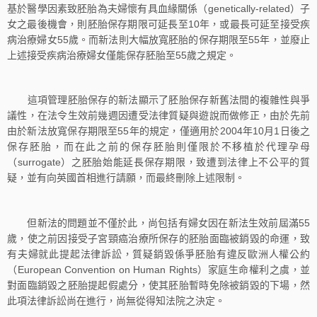
基於醫學因素致胚胎為夫婦懷有具血緣關係（genetically-related）子
女之最後機會，則胚胎保存期限可延長至10年，或最長可延至接受疾
病治療婦女55歲。而新法則大幅放寬胚胎的保存期限至55年，並廢止
上述接受疾病治療婦女僅能保存胚胎至55歲之規定。
這項管理胚胎保存的新法顯示了胚胎保存新舊法間的複雜性與爭
議性，在法令生效前幾週因遭受法律質疑與遊說而做修正，由於先前
由於新法放寬保存期限至55年的規定，僅適用於2004年10月1日後之
保存胚胎，而在此之前的保存胚胎則僅限於不移植於代理孕母
（surrogate）之胚胎始能延長保存期限，致遭到法律上不公平的質
疑，並有向英國首相進行請願，而最終刪除上述限制。
但新法的問題並不僅於此，尚包括有婦女因在新法生效前屆滿55
歲，使之前因接受子宮頸癌治療所保存的胚胎面臨被銷毀的命運，致
有夫婦就此提起法律訴訟，質疑銷毀係爭胚胎有違反歐洲人權公約
（European Convention on Human Rights）家庭生命權利之虞，並
對面臨銷毀之胚胎提起假處分，使其胚胎暫時免除被銷毀的下場，然
此項法律訴訟尚在進行，尚無從得知法院之決定。