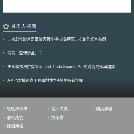
所可能引發之風險，美國環保署正著眼於環境、健康與安全議題，逐漸採取
業如提出全公司的數位化商業模型改革計畫，並經主管機關認可，該企業針
較為謹慎的政策設計方向，以維護大眾利益。
對應用雲端技術所進行投資，最多可免除5%稅額、或額外提列30%之特別
折舊費用。 （3）企業改制以適應新日常：企業如提出應對新日常之事業再
建構計畫，獲主管機關認定符合其事業類型之數位化指針（由主管機關擬定
最多人閱讀
頒布）的要求，該企業於2020年與2021年度的經營赤字，直至轉為獲益之
前（最長為5年），其應課稅所得的免除額最高提升為100%。 （4）允許上
市公司舉行純虛擬（バーチャルオンリー）形式的股東會：創設公司法（会
二次創作影片是否侵害著作權-以谷阿莫二次創作影片為例
社法）以外之特別法規定，允許上市公司得例外以線上、無法明確定義召開
地點的形式，舉行股東大會。 （5）支援新創事業：創設民間對於大型新創
何謂「監理沙盒」？
事業融資的債務保證制度，同時放寬國內證券投資基金對海外新創事業投資
的50%上限規定。 （6）企業再生（事業再生）措施彈性化：因應COVID-
19疫情對業界造成的打擊，原企業再生須透過訴外紛爭解決機制進行者，該
美國聯邦法院有關Defend Trade Secrets Act的晚近見解與趨勢
個案得在5分之3的債權人同意減免金融債權額時，轉由法定之簡易再生程序
辦理，加速企業提出的再生計畫獲得認可。 （7）將監理沙盒（規制のサン
A片也要搞創意！具原創性之A片享有著作權
ドボックス）轉型為常態型制度：監理沙盒制度之原主管法規，為生產性提
升特別措施法（生産性向上特別措置法）。該制度要旨為企業得向主管機關
提出計畫申請，針對個別議題或領域進行法規豁免之創新實驗；企業執行上
述計畫所獲得之報告或資料，應提供予主管機關，作為檢討修訂相關法規之
參考。該法因明定自施行日起三年內廢止之落日條款，預定於2021年6月廢
止。因之，本次產業競爭力強化法修正時，配合納入監理沙盒制度的相關條
隱私權聲明
徵才訊息
網站導覽
文，而實質將其改為永久性實施之制度。
聯絡我們
資策會
相關連結