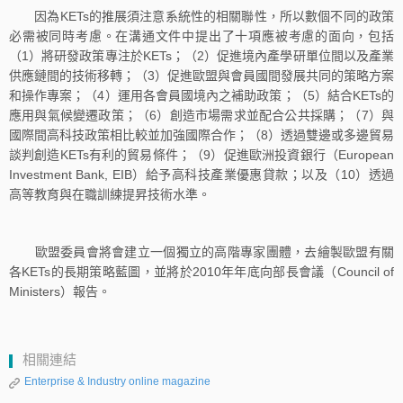
因為KETs的推展須注意系統性的相關聯性，所以數個不同的政策
必需被同時考慮。在溝通文件中提出了十項應被考慮的面向，包括
（1）將研發政策專注於KETs；（2）促進境內產學研單位間以及產業
供應鏈間的技術移轉；（3）促進歐盟與會員國間發展共同的策略方案
和操作專案；（4）運用各會員國境內之補助政策；（5）結合KETs的
應用與氣候變遷政策；（6）創造市場需求並配合公共採購；（7）與
國際間高科技政策相比較並加強國際合作；（8）透過雙邊或多邊貿易
談判創造KETs有利的貿易條件；（9）促進歐洲投資銀行（European
Investment Bank, EIB）給予高科技產業優惠貸款；以及（10）透過
高等教育與在職訓練提昇技術水準。
歐盟委員會將會建立一個獨立的高階專家團體，去繪製歐盟有關
各KETs的長期策略藍圖，並將於2010年年底向部長會議（Council of
Ministers）報告。
相關連結
Enterprise & Industry online magazine