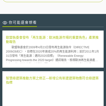
你可能還會想看
歐盟執委會發布「再生能源：歐洲能源市場的重要角色」產業推
動報告
歐盟執委會於2009年4月23日發布再生能源指令（DIRECTIVE
2009/28/EC），目標在2020年達成20%的再生能源利用；並於2011年1月
31日發布「再生能源：邁向2020目標」（Renewable Energy:
Progressing towards the 2020 target）通訊報告，檢視歐洲再生能源產業
概況及所面對的挑戰，透過與「歐洲及國家再生能源領域之財務檢視」
（Review of European and national financing of renewable energy in
accordance with Article 23(7) of Directive 2009/28/EC）、「運輸領域使用
生質燃料及其他再生燃料的發展及技術評估」（Recent progress in
智慧綠建築推動方案之修正—新增公有新建建築物應符合綠建築
developing renewable energy sources and technical evaluation of the
指標
use of biofuels and other renewable fuels in transport in accordance with
Article 3 of Directive 2001/77/EC and Article 4(2) of Directive
2003/30/EC）及「生質燃料及生質燃油永續計畫報告」（Report on the
operation of the mass balance verification method for the biofuels and
bioliquids sustainability scheme in accordance with Article 18(2) of