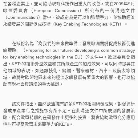
在各種產業上，並可協助現有科技作出重大的改善，故在2009年9月
歐盟委員會（European Commission）所公布的一份溝通文件
（Communication）當中，被認定為是可以加強競爭力，並協助經濟
永續發展的關鍵促成技術（Key Enabling Technologies, KETs）。
在該份名為「為我們的未來做準備：發展歐洲關鍵促成技術促進
總策略」（Preparing for our future: developing a common strategy
for key enabling technologies in the EU）的文件中，歐盟委員會指
出，KETs的技術外溢效益和其所能產生的加成效果，可以同時提昇其
他領域的表現，如通訊技術、鋼鐵、醫療器材、汽車、及航太等領
域，故將對歐盟地區未來的經濟永續發展有著重大的影響，也可以協
助面對社會與環境的重大挑戰。
該文件指出，雖然歐盟擁有許多KETs的相關研發成果，對促進研
發成果產業化之措施卻有所不足。在此溝通文件中所規劃的發展策
略，配合歐盟持續的在研發作出更多的投資，將會協助歐盟充分應用
這些可提高歐盟未來競爭力的KETs。