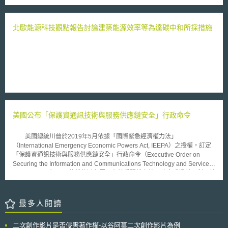
Directive 2009/28/EC）等三份報告的結合，瞭解再生能源領域發展所須的
支出、確保其品質、運用最有效率及最具經濟效益的手段，架構歐洲再生能
源利用之2020年目標。 為達此一目標，各會員國自行採取相關措施加
北歐能源科技觀點報告討論建築能源效率等為達碳中和所採措施
以推動，每年投入的資金呈倍數的成長；然在2020年之後，卻未見相關政
策規劃。為持續發展再生能源，執委會於2012年6月6日發布「再生能源：
歐洲能源市場的重要角色」（Renewable Energy: a major player in the
European energy market）通訊報告，呼籲各會員國在相關計畫的建立與
改革採取更協調一致的措施，提升會員國間再生能源的交易，並探討2020
年之後再生能源的發展框架。此一通訊報告包含兩部分：第一、為達2020
年的再生能源發展目標，指出四個須加速推動的領域；第二、開始思考
2020年後之規劃框架。 針對應加速推動以達成2020年發展目標的四大
領域，包括（1）能源市場、（2）支援計畫（support schemes）、（3）
合作機制、（4）地中海區能源合作計畫。歐盟執委會堅持達成境內能源市
美國公布「保護資通訊技術與服務供應鏈安全」行政命令
場的整合，並認為有必要提供投資獎勵，以順利進行。對於相關支援計畫，
應鼓勵降低成本並避免過度補貼；由於支援計畫多由各國政府主導，而各國
美國總統川普於2019年5月依據「國際緊急經濟權力法」
可能有缺乏透明度、突然終止、甚至補助差異，造成市場運作模式的阻礙，
（International Emergency Economic Powers Act, IEEPA）之授權，訂定
因此執委會呼籲透過跨國的合作來解決。此外，執委會鼓勵增加合作機制，
「保護資通訊技術與服務供應鏈安全」行政命令（Executive Order on
使會員國間能透過再生能源的交易、降低成本，以達成再生能源利用目標。
Securing the Information and Communications Technology and Services
針對地中海區的能源合作計畫，執委會建議改善其管理框架，並著重於整合
Supply Chain）。目的係為避免因具有競爭關係之外國政府或機構，利用其
馬格里布地區（Maghreb）的市場，將有助於大規模投資，進口再生能源電
設計、開發或製造之資通訊技術或相關服務之資安漏洞進行資料竊取或網路
力。 針對2020年後之發展，則應兼顧創新與降低成本，促進對再生能
攻擊等行為。 川普總統認為，如未能對於相關之資通訊技術、產品或
源的投資。依據歐洲「2050能源路徑圖」（Energy Roadmap 2050）之規
服務進行管制，將有提升美國資安風險之疑慮，進而對美國之國家安全、外
最多人閱讀
劃，開始探討邁向2030的發展策略，主要仍以溫室氣體排放、再生能源及
交政策及經濟構成威脅，故應針對具有競爭關係之外國政府或機構所提供的
能源效率為政策目標。執委會強調，儘速確定2030年的發展規劃至關重
相關資訊與通訊技術或服務，進行下列相關之措施： 禁止美國境內之相關
要，此規劃並應使再生能源業者在能源市場上提升其競爭力。
二次創作影片是否侵害著作權-以谷阿莫二次創作影片為例
單位（包含合夥、協會、信託等機構、合資企業、公司、集團或其他組織）