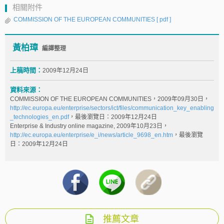
相關附件
COMMISSION OF THE EUROPEAN COMMUNITIES
[ pdf ]
黃柏璋
編譯整理
上稿時間：
2009年12月24日
資料來源：
COMMISSION OF THE EUROPEAN COMMUNITIES，2009年09月30日，
http://ec.europa.eu/enterprise/sectors/ict/files/communication_key_enabling
_technologies_en.pdf
，最後瀏覽日：2009年12月24日
Enterprise & Industry online magazine, 2009年10月23日，
http://ec.europa.eu/enterprise/e_i/news/article_9698_en.htm
，最後瀏覽
日：2009年12月24日
推薦文章