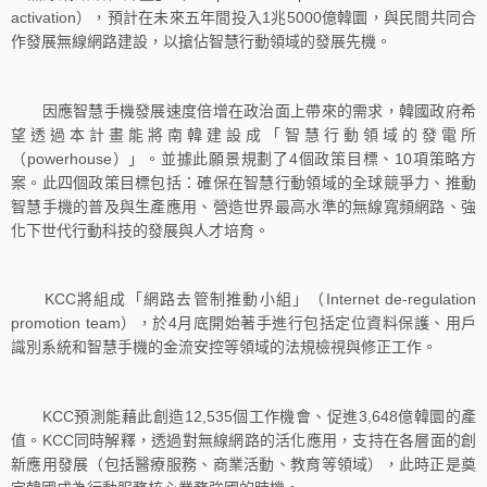
activation），預計在未來五年間投入1兆5000億韓圜，與民間共同合
作發展無線網路建設，以搶佔智慧行動領域的發展先機。
因應智慧手機發展速度倍增在政治面上帶來的需求，韓國政府希
望透過本計畫能將南韓建設成「智慧行動領域的發電所
（powerhouse）」。並據此願景規劃了4個政策目標、10項策略方
案。此四個政策目標包括：確保在智慧行動領域的全球競爭力、推動
智慧手機的普及與生產應用、營造世界最高水準的無線寬頻網路、強
化下世代行動科技的發展與人才培育。
KCC將組成「網路去管制推動小組」（Internet de-regulation
promotion team），於4月底開始著手進行包括定位資料保護、用戶
識別系統和智慧手機的金流安控等領域的法規檢視與修正工作。
KCC預測能藉此創造12,535個工作機會、促進3,648億韓圜的產
值。KCC同時解釋，透過對無線網路的活化應用，支持在各層面的創
新應用發展（包括醫療服務、商業活動、教育等領域），此時正是奠