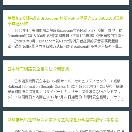
察機關可以隨時監控人民的行為，各城市的政府機關也可能在無合理理由的
狀況下隨時查看人口居住狀況，尤有甚者，美國移民及海關執法局
（Immigration and Customs Enforcement, ICE）可以使用該軟體來監控移
民的狀況，即使是無任何犯罪疑慮的狀況下亦可進行，將政府打造成巨大的
美國加州法院認定Broadcom控訴Netflix侵權之US 8365183專利
監控系統，有造成隱私權嚴重侵害的疑慮。因此無論亞馬遜公司內外都有反
不具適格性
對將“Rekognition”軟體推銷給政府機構的聲浪，尤其美國公民自由聯盟
2022年4月美國加州法院於Broadcom控訴Netflix專利侵權一案中，就
（American Civil Liberties Union, ACLU）更是發起多項連署抗議。
Broadcom的第US 8365183號美國專利（下稱183專利）做出無效的判決。
支持政府使用“Rekognition”軟體的意見則認為，使用“Rekognition”軟體將
於2020年3月，Broadcom就Netflix對消費者提供的影音服務提起訴
可以更有效率地辨識人臉，在尋找失蹤兒童或在公共中辨識出恐怖份子可以
訟，認為Netflix影音內容傳輸方式使用到Broadcom的多件專利技術，此次
發揮更大的作用，不啻是保護公眾法益的進步。 佛羅里達的奧蘭多市
的183專利，主要是用來在多個電腦/伺服器設備中進行處理工作的分配，依
警察機構曾經使用“Rekognition”軟體後因契約到期而一度停止使用，於7月
Broadcom的主張，該技術應用於影音機上盒這類產品時，可有效的提升影
9日與亞馬遜公司續約繼續測試使用該軟體，奧蘭多市警察機構宣稱以目前
音媒體的效率。這類專利與演算法有關，對於專利本質是否為抽象概念，需
測試階段將不會使用一般民眾的照片進行測試，將不會造成人民的隱私權侵
要通過美國最高法院就Alice案對於抽象概念的兩階段測試法，先檢驗請求
日本發布網路安全相關法令問答集
害。
項是否指向抽象概念，再檢驗請求項是否因其中元件（包含電腦/軟體）的
配置，改變其性質而成為適格的專利標的。 加州法院法官James
日本國家網路安全中心（内閣サイバーセキュリティセンター，或稱
Donato認為，就183專利所主張之請求項內容，主要是在於多個伺服器間進
National Information Security Center, NISC）於2020年3月2日發布「網路
行工作分配，此種行為與辦公室裡進行工作分配並沒有不同，且日常生活中
安全相關法令問答集」（サイバーセキュリティ関係法令Q&Aハンドブッ
也充滿類似情況，如服務生依照顧客需求進行位置安排，就此Broadcom雖
ク），以回應日本內閣在2017年7月27日通過的「網路安全戰略」（サイバ
提出該專利方法可提高伺服器效率的論點，但法官認為該專利只是列出傳統
ーセキュリティ戦略）中所提及應整理相關法制，以利企業實施網路安全措
電腦技術中會執行的步驟順序，未因該專利所揭露的方法促進電腦的功能，
施與對策之決定。因此，內閣網路安全戰略本部（サイバーセキュリティ戦
而不足以使抽象概念的性質轉化，因此就該專利做出無效的判決。 「本文
略本部）普及啟發‧人才培育專門調查會（普及啓発・人材育成専門調査
同步刊登於TIPS網站（https://www.tips.org.tw ）」
会）於同年10月10日成立工作小組，針對網路安全相關法令進行推動與調
歐盟推出給在中華區企業參考之網路犯罪與營業秘密保護指南
查工作。 本問答集內容涉及13項法律議題，包括議題如下： 說明網路
安全基本法（サイバーセキュリティ基本法）網路安全之定義與概要； 以
歐盟執委會（European Commission）設有6區域中小企業智慧財產服