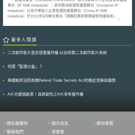
公司法為核心，從經營體制觀點說明董事義務，例如建立內部控制機制，以
務台（IP SME Helpdesk），其中歐洲智慧財產服務台（European IP
確保系統審核與資料揭露之適當性； 以個人資料保護法為核心，例如說明
Helpdesk）以及中華區小企業智慧財產服務台（China IP SME
個人資料的安全管理措施； 以公平交易法（不正競争防止法）為核心，說
Helpdesk）於2022年9月聯合推出「網路犯罪與營業秘密保護指南」
明在營業秘密的保護範圍內，利用提供特定資料與技術手段，來實施迴避行
（Cybercrimes and trade secret protection : guide，下稱本指南），最大
為係屬無效； 以勞動法規為核心，說明企業採取網路安全措施之組織與人
特色之處即在企業如何回應營業秘密遭網路竊取時之事後應對手段。
為對策； 以資通訊網路、電信業者等為中心，說明IoT相關法律問題； 以契
中華區中小企業智慧財產服務台透過提供免費資訊服務，支援歐盟（EU）
約關係為中心，說明電子簽章、資料交易、系統開發、雲端應用服務等議
中小企業（SME）在中國大陸、香港、澳門和臺灣保護和執行其智慧財產權
最多人閱讀
題； 網路安全相關證照制度，例如資訊處理安全確保支援人員； 說明其他
（IPR），陸續發布如2020年「保護你在中華區的營業秘密」（Protecting
網路安全議題，例如逆向工程、加密、訊息共享等； 說明發生網路安全相
your trade secrets in China）等一系列指導企業如何於中華區保護智財之指
關事故之因應措施，例如數位鑑識； 說明當網路安全糾紛有涉民事訴訟時
二次創作影片是否侵害著作權-以谷阿莫二次創作影片為例
南。 本指南首先揭示企業營業秘密之事前保護手段，包括(1)技術手
應注意之程序； 說明涉及網路安全之刑法規範； 描述日本企業在實施網路
段：加強網路安全（加密資料、安裝防毒軟體、辨識雲端風險、制定網路安
安全措施時，應注意之相關國際規範，例如歐盟一般資料保護規則
全策略）以及利用區塊鏈技術作為資料、證據保存的手段；(2)內外部人員
何謂「監理沙盒」？
（General Data Protection Regulation, GDPR）與資料在地化（Data
管制手段：內部員工培訓與管理、第三方（市場、競爭對手）監控。而營業
Localization）等議題。 此外，隨著網路與現實空間的融合，各產業發
秘密遭竊之事後應對手段，包括(1)回應手段：確認資訊外洩原因、建立緊
展全球化，相關法規也日益增加，惟網路安全相關法規，在原無網路安全概
美國聯邦法院有關Defend Trade Secrets Act的晚近見解與趨勢
急處理機制（回報、蒐證流程）、採取法律步驟；(2)回復手段：控制損害
念與相關法制的日本法上，卻鮮少有較為系統化的概括性彙編與解釋文件。
（端視營業秘密是否被公開而有不同做法）、亡羊補牢（重新檢視企業智財
因而盤點並釐清網路安全相關法令則成為首要任務，故研究小組著手進行調
布局、資安措施、緊急處理計畫），對於在中華區之企業，本指南作法具參
A片也要搞創意！具原創性之A片享有著作權
查研究，並將調查結果—「網路安全法律調查結果」（サイバーセキュリテ
考價值之外，資策會科法所發布之營業秘密管理指針2.0版亦可同步參考。
ィ関係法令・ガイドライン調査結果）與「第四次關鍵基礎設施資訊安全措
本文同步刊登於TIPS網站（https://www.tips.org.tw）
施行動計畫摘要表」（重要インフラの情報セキュリティ対策に係る第４次
行動計画）作為本問答集之附錄文件以資參酌。最後，NISC期待透過本問
答集，可作為企業實施具體網路安全對策之實務參考。
隱私權聲明
徵才訊息
網站導覽
聯絡我們
資策會