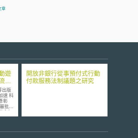
文章
動遊
開放非銀行從事預付式行動
流程
付款服務法制議題之研究
等出版
速 科
彥彰
項目，
事項，
項改為
時國務院