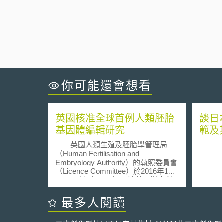
你可能還會想看
英國核准全球首例人類胚胎
談日
基因體編輯研究
範及
英國人類生殖及胚胎學管理局
（Human Fertilisation and
Embryology Authority）的執照委員會
（Licence Committee）於2016年1月
14日更新（renew）了法蘭西斯克利
克研究中心（Francis Crick Institute）
所持有的研究執照。該項更新的內
最多人閱讀
容，成為全球首例由政府核准的人類
胚胎基因體編輯研究。 本次更新