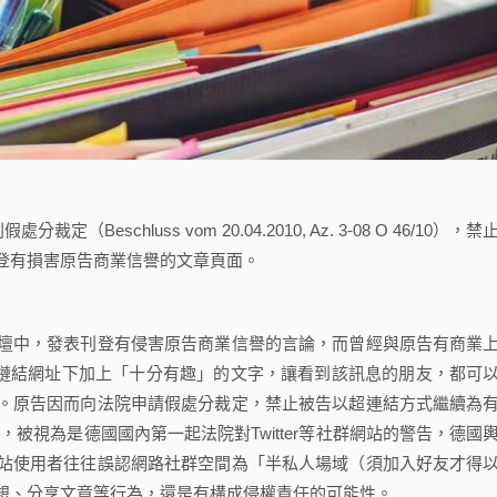
chluss vom 20.04.2010, Az. 3-08 O 46/10），禁
登有損害原告商業信譽的文章頁面。
中，發表刊登有侵害原告商業信譽的言論，而曾經與原告有商業
，並在鏈結網址下加上「十分有趣」的文字，讓看到該訊息的朋友，都可
。原告因而向法院申請假處分裁定，禁止被告以超連結方式繼續為
被視為是德國國內第一起法院對Twitter等社群網站的警告，德國
站使用者往往誤認網路社群空間為「半私人場域（須加入好友才得
想、分享文章等行為，還是有構成侵權責任的可能性。