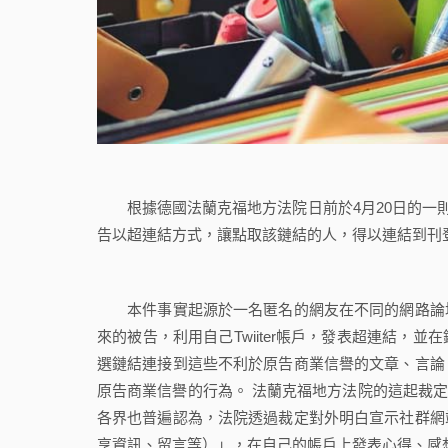
根據德國法蘭克福地方法院日前於4月20日的一則假處分裁定（Bes
告以超連結方式，讓點取該鏈結的人，得以連結到刊
本件事實起源於一名匿名的網友在不同的網路論壇
來的被告，利用自己Twiiter帳戶，發表超連結
選鏈結連接到這些不利於原告商業信譽的文章、言論
原告商業信譽的行為。 法蘭克福地方法院的這起裁定，
各界也普遍認為，法院透過裁定對外明白宣示社群網
享資訊、留言等）」，在自己的帳戶上發表心得、感