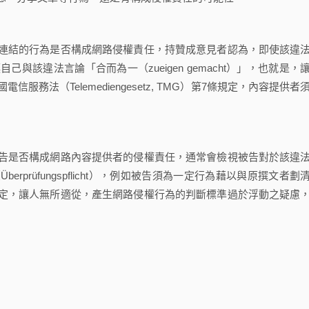
結的行為是否構成網路侵權責任，持贊成意見者認為，即使該違
該違法言論「合而為一（zueigen gemacht）」，也就是，
務法（Telemediengesetz, TMG）第7條規定，內容提供者
是否構成網路內容提供者的侵權責任，通常會檢視被告對於該違
prüfungspflicht），例如被告須為一定行為藉以與原撰文者劃
定，讓人無所適從，產生網路侵權行為的判斷標準過於浮動之疑慮