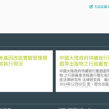
引註此篇
本基因改造實驗管理規
中國大陸政府持續就行
其執行現況
戲等出版物之行政審查
進行簡化和加速
中國大陸政府持續就行動遊戲
物 之行政審查流程進行簡化和加
技法律研究所 法律研究員 蘇
2014年12月02日 壹、部分出版審批程
序調整為「後置審批」制 繼今年
8月取消和下放45項行政審批
取消11項職業資格許可和認定
並將31項工商登記前置審批事
後置審批[1]之後，11月24日