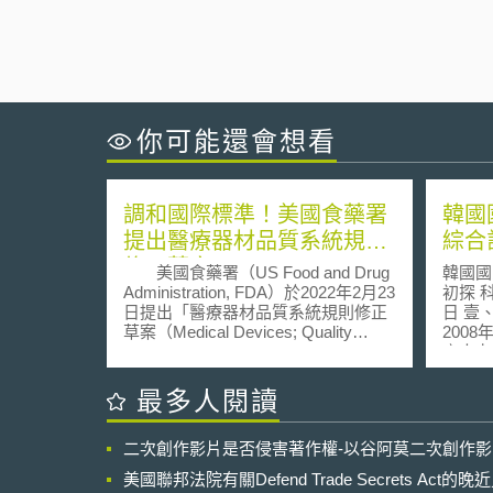
你可能還會想看
調和國際標準！美國食藥署
韓國
提出醫療器材品質系統規則
綜合
修正草案
美國食藥署（US Food and Drug
韓國國
Administration, FDA）於2022年2月23
初探 科技法律研究所 2014年08月05
日提出「醫療器材品質系統規則修正
日 壹、事件摘要 韓國政府暨
草案（Medical Devices; Quality
200
System Regulation Amendments
產人力培
proposed rule）」。本次修正旨在釐
[1]
清現行條文與國際標準ISO13485醫療
201
最多人閱讀
器材品質管理系統之異同，並進行適
產人力培
度調和。 根據修正說明，草案就
[2]
二次創作影片是否侵害著作權-以谷阿莫二次創作
現行條文與ISO13485一致之處將予保
「創意
留，不一致者若屬落實授權母法「美
所需專
美國聯邦法院有關Defend Trade Secrets Act
國聯邦食品藥粧法（US Federal
並提升