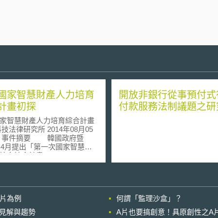
國家智慧財產人力培育
開放非銀行從事預付式
計畫初探
付款服務法制議題之研
家智慧財產人力培育綜合計畫
8年4月提出「第一次國家智慧財
育綜合計畫(2008~2012)」
(以下簡稱第一次綜合計畫)後，於
2年12月提出「第二次國家智慧財
育綜合計畫 (2013~2017)」
(以下簡稱第二次綜合計畫)，以
影片為例
何謂「監理沙盒」？
人才、知識財產之管理與服務
門人才的培育」為目標，強化
的晚近見解與趨勢
A片也要搞創意！具原創性之A
韓國在全球化市場的競爭力。