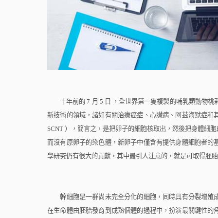
十年前的
7
月
5
日
，全世界第一隻複製的哺乳類動物桃
新技術的領域，諸如有關治療癌症、心臟病、阿茲海默症和
SCNT
），簡言之，是把卵子的細胞核取出，然後把身體細胞
而沒有原卵子的染色體，新卵子中僅含有提供身體細胞者的
學研究仍有很大的貢獻，其中最引人注意的，就是可取得胚胎
幹細胞是一群尚未完全分化的細胞，同時具有分裂增殖成
在生命體由胚胎發育到成熟個體的過程中，扮演最關鍵性的