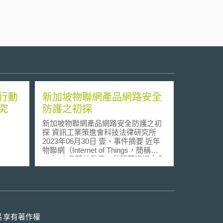
行動
新加坡物聯網產品網路安全
究
防護之初探
新加坡物聯網產品網路安全防護之初
探 資訊工業策進會科技法律研究所
2023年06月30日 壹、事件摘要 近年
物聯網（Internet of Things，簡稱
IoT）產品蓬勃發展，伴隨著資通安全
之威脅卻也日益加增，新加坡為此陸
續訂定國內法規，以強化保障新加坡
人民資訊流通之自由，並確立了網路
安全標籤機制，藉以提高消費者對於
物聯網產品資安的認識。另一方面，
標籤制度能於消費者使用物聯網產品
片享有著作權
時，將產品受到不同層級之網路安全