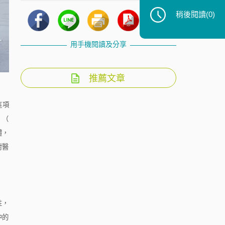
稍後閱讀
(0)
用手機閱讀及分享
推薦文章
這項
」（
體，
對醫
性，
中的