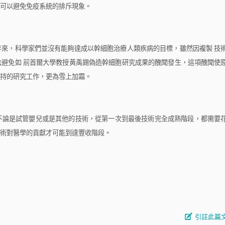
可以避免免疫系統的排斥現象。
來，科學家們並沒有能夠達成以幹細胞治療人類疾病的目標，雖然因複製
技
法避免如
前首爾大學教授黃禹錫偽造幹細胞研究成果的醜聞發生，這項醜聞使
持的研究工作，更為雪上加霜。
論是試管嬰兒或是其他的技術，從第一次到最後技術完全成熟階段，都需要
術對醫學的貢獻才可能到達豐收階段。
引註此篇