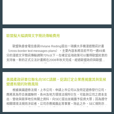
歐盟擬大幅調降文字簡訊傳輸費用
歐盟執委會電信委員Viviane Reding提出一項擴大手機漫遊簡訊計畫
（cross-border text messages plans），主要內容系將目前平均一通49美
分的漫遊文字簡訊傳輸調降70%以下。在確定這項政策可以獲得歐盟民意的
支持後，新的正式立法計畫將在2008年秋天完成，經過歐盟政府與歐盟議
會同意後，預計於2009年的夏天實施這項新政策。 雖然丹麥建議以
4.2美分作為零售文字漫遊簡訊的價格上限，但是在徵詢各方意見後，電信
委員會最後仍然決定以12美分做為文字漫遊簡訊的價格上限。除此之外，依
據電信委員會的消息指出，文字漫遊簡訊的批發價上限也將可能調降在4到8
美國產政研單位聯名向SEC請願，促請訂定企業應揭露其與氣候
美分之間。 有業者表示，歐盟電信委員會增加對於電信費率的價格管
變遷有關的財務風險
制，將會降低業者研發新服務的意願。但是，歐盟電信委員會認為業者的主
根據美國證券法規，上市公司、申請上市公司以及特定證券發行公司，
張，並不能構成文字簡訊費率上限政策施行的阻礙。 由於文字簡訊的
應將其為符合美國聯邦、各州及地方環境法規所衍生，可能與公司之資本支
市場已經成熟，業者在此項服務的獲利上已相當穩定，因此透過合理的價格
出、營收與競爭地位有關之資料，向SEC提出並揭露予投資大眾；因為遵守
上限，可以讓消費者有更符成本的漫遊文字簡訊服務，同時業者也能持續在
相關環境法規而涉訟者，公司亦應揭露此等事實。除此之外，SEC規則亦要
此項服務上獲利。但是反觀資料傳輸尚處於萌芽階段，因此電信管制者與系
求，公司為符合環境法規所為之大規模資本支出，若可能對公司的清償能力
統業者皆認為目前就漫遊的資料傳輸進行價格上限管制尚不適宜。 另
產生重大影響，公司對於任何與之相關的已知發展趨勢、承諾的義務、事件