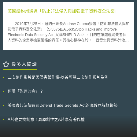
外，Reding於2007年曾提議對於歐洲漫遊語音通話的價格進行上限管制，
或不確定性，亦應揭露之。 最近美國紐約州檢察長Andrew Cuomo向
此項電信費率政策受到習慣於暑假進行跨國旅遊的歐盟居民的歡迎，
該州內五家能源公司發出傳票（subpoenas），要求這五家公司應各自分析
美國紐約州通過「防止非法侵入與加強電子資料安全法案」
Reding表示此項於2009年到期的政策極可能再延長三年至2012年。
其公司經營的氣候變遷風險，並將相關資訊揭露予投資大眾。此外，全美多
個投資團體、十個州的財政官員以及環保團體亦聯名向美國證券交易委員會
2019年7月25日，紐約州州長Andrew Cuomo簽署「防止非法侵入與加
（Securities Exchange Commission, SEC）請願，促請SEC要求企業應該
強電子資料安全法案」（S.5575B/A.5635/Stop Hacks and Improve
評估並揭露與氣候變遷有關的財務風險。請願者認為，氣候變遷相關資訊影
Electronic Data Security Act, 又稱SHIELD Act），目的在讓處理消費者個
響投資意願，亦為重要的公司資訊，故SEC應釐清，根據既有法規（即
人資料的企業承擔更嚴格的責任。其核心精神在於，一旦發生與資料外洩相
1934制定年的證券交易法）中的公司資訊揭露規定，公司亦應有揭露氣候
關的安全漏洞時，能及時進行適當的通知。同時，修改紐約州現有的資料外
變遷資訊之義務。 以上兩件事例的發展，隱含一個重要的跡象值得觀
洩通知法，擴大個資蒐集適用範圍、個資定義 (例生物特徵、電郵資訊等)及
察，亦即未來美國SEC對於公司資訊揭露的管理，極可能涵蓋氣候變遷的風
資料洩漏定義、更新企業或組織之通知程序、建立合於企業規模之資料安全
險資訊。雖然SEC目前尚未對請願事宜做出具體的表示，但有鑑於決策者已
要求。此外，如違反通知義務，將處以最高5千美元或每次（未履行通知義
最多人閱讀
有越來越大的壓力必須正視全球氣候變遷問題，故SEC未來對於請願團體的
務）20美元 （上限25萬美元）的民事賠償。且美國司法部長（The
回應及可能採取的措施，將代表公司應如何揭露氣候變遷風險資訊，始為適
Attorney General） 亦得以紐約人民名義，代為起訴未實施資料安全規畫的
當。 此外，面對全球變遷所帶來的挑戰，美國許多州均積極提出或通
二次創作影片是否侵害著作權-以谷阿莫二次創作影片為例
企業，並按紐約民事執行法與規則（The Civil Practice Law And Rules）第
過因應氣候變遷的法案，可預期企業經營者為遵循新一代的環境法規，未來
63條進行初步救濟，依法強制禁止侵害行為繼續發生。該法預計將於2020
將會有一波波的資金投入於法規遵循，目前企業經營者多將重心放在如何化
年3月1日生效。 當天州長亦簽署「身份盜用預防措施和緩解服務修正
何謂「監理沙盒」？
挑戰為機會，然而公司在其中所為的投入，意味一定的財務風險，根據當前
案」（A.2374/S.3582），新增資料外洩安全保護措施，要求消費者信用機
的發展，SEC極可能要求公司必須清楚地揭露此等氣候變遷相關資訊，值得
構，提供受安全漏洞影響的消費者「身份盜用預防措施」（Identity Theft
企業經營者與投資人注意。雖然能源產業是氣候變遷風險最主要的揭露者，
美國聯邦法院有關Defend Trade Secrets Act的晚近見解與趨勢
Prevention ）與「緩解服務」（Mitigation Services），為消費者制定長期
但氣候變遷風險實關乎所有的產業，目前已有許多保險公司也開始揭露其因
最低度的保護手段。其要求信用機構，通知消費者將有關社會安全號碼的資
為氣候變遷涉及的財務風險（如因颶風、水災、乾旱、火災或其他險惡的氣
料洩漏事件進行信用凍結，並提供消費者無償凍結其信用的權利。該法預計
A片也要搞創意！具原創性之A片享有著作權
候現象所導致的財務損失）。
將於2019年10月23日生效，並且溯及既往適用該法案生效之日前三年內所
發生之任何違反消費者信用安全的行為。