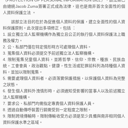
由總統Jacob Zuma簽署正式成為法律，這也是南非首次全面性的個
人資料保護立法 。
該部立法目的在於為促進個人資料的保護，建立全面性的個人資
料保護原則。此次提出多項修正，包括 ：
1. 設立獨立法人監察機構作為獨立且公正的執行個人資料保護法上職
務及權力。
2. 公、私部門僅在特定情形時方可處理個人資料。
3. 蒐集個人資料必須提交予前述獨立法人監察機構。
4. 限制蒐集兒童個人資料，並將哲學、信仰、宗教，種族、民族血
統，工會會員，政治觀點，健康，性生活或犯罪前科列為特種個人資
料，並加以限制蒐集。
5. 需要處理個人資料者，必須落實保護措施，以保護個人資料為完整
之狀態。
6. 發生個人資料外洩情形時，必須通知受影響的當事人以及前述獨立
法人監察機構。
7. 要求公、私部門均需指定專責個人資料保護人員。
8. 透過自動傳呼裝置行銷需受到一定程度之限制。
9. 限制跨境傳輸時，限制傳輸收受方必須是至少具備與南非相同個人
資料保護水準之區域。