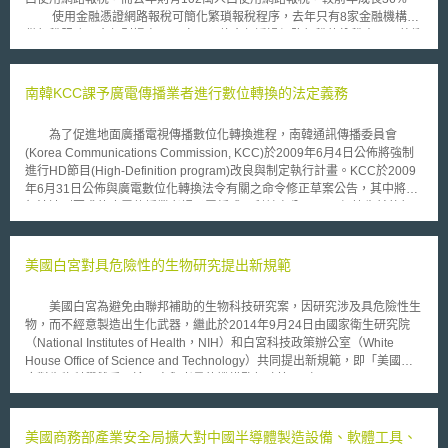
使用金融憑證網路報稅可簡化繁瑣報稅程序，去年只有8家金融機構提
供報稅服務，今年則提高至22家，預估今年透過網路報稅的納稅人，可望衝
破歷年人數。包括元富證、元京証、台証證、日盛金控、國泰、新光人壽等
22家金融機構，己於3月17日經財政部審核通過，可使用台灣網路認證公司
之網路銀行、網路下單及網路保險憑證用於94年個人綜合所得稅網路結算申
南韓KCC課予廣電傳播業者進行數位轉換的法定義務
報，透過申報軟體，使用「金融憑證」即可查詢下載93年度「夫、妻、未成
年子女」之戶籍資料、扣 (免)繳及股利憑單所得資料，逐筆確認修正無誤，
為了促進地面廣播電視傳播數位化轉換進程，南韓通訊傳播委員會
由電腦自動試算稅額後，傳輸申報資料，並自行列印收執聯保存，完成報稅
(Korea Communications Commission, KCC)於2009年6月4日公佈將強制
手續。
進行HD節目(High-Definition program)改良與制定執行計畫。KCC於2009
年6月31日公佈與廣電數位化轉換法令有關之命令修正草案公告，其中將對
無法達到要求的廣電傳播業者課予罰鍰或不利益處分。 根據先前執行
廣電數位化轉換法令之經驗，KCC提出了相關修正草案。該草案將課予廣電
傳播業者進行HD節目製播改良之法定義務，且須改善數位傳輸環境，以使
廣電數位化能順利在2012年年底完成。此外，業者必須提出每年的執行計
美國白宮對具危險性的生物研究提出新規範
畫報告與公開類比播送終止、實施數位化播送的情況，否則業者將受有不利
益之行政處分，例如基地台許可執照將被廢止。 南韓於2008年2月針對
美國白宮為避免由聯邦補助的生物科技研究案，因研究涉及具危險性生
廣電類比訊號之關閉制定特別法，並要求在2012年12月31日全面完成廣電
物，而不經意製造出生化武器，繼此於2014年9月24日由國家衛生研究院
傳播數位化。如今為了確保數位化進程可如期完成，強制廣電傳播業者進行
（National Institutes of Health，NIH）和白宮科技政策辦公室（White
相關數位化工作，整體效益有待觀察。
House Office of Science and Technology）共同提出新規範，即「美國政
府對生物科學雙重用途研究與考量的機構監督政策」（United States
Government Policy for Institutional Oversight of Life Sciences Dual Use
Research of Concern），旨在加強由聯邦預算補助的生物雙重用途研究
（Dual Use of Research）安全性。 前述生物科技研究中的生物雙重
美國商務部產業安全局擴大對中國半導體製造設備、軟體工具、