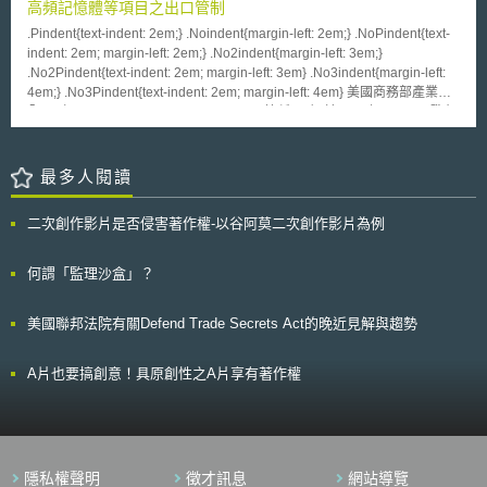
用途研究，意指以增進公共衛生、國家安全、農業、環境等為主旨的生命科
高頻記憶體等項目之出口管制
學研究之外，尚有其他具殺傷力或致命性的合法研究，例如合成病毒、除草
.Pindent{text-indent: 2em;} .Noindent{margin-left: 2em;} .NoPindent{text-
劑等。早於2013年，美國白宮即已開始實施「美國政府對生物科學雙重用
indent: 2em; margin-left: 2em;} .No2indent{margin-left: 3em;}
途研究與考量的監督政策」（United States Government Policy for
.No2Pindent{text-indent: 2em; margin-left: 3em} .No3indent{margin-left:
Oversight of Life Sciences Dual Use Research of Concern），惟本次另以
4em;} .No3Pindent{text-indent: 2em; margin-left: 4em} 美國商務部產業安
機構為主要規範對象。而作成新規範之重點分述為三如下： 1.原先以補助單
全局（Bureau of Industry and Security，簡稱BIS）於2024年12月2日發布
位（通常為國家衛生研究院），為具危險性生物研究案為監督、責成單位，
《外國生產的直接產品規則補充以及先進運算及半導體製造項目管制精進》
現將該監督責任歸屬移轉至取得相關補助的科學家、大學或研究機構。 2.從
（Foreign-Produced Direct Product Rule Additions, and Refinements to
事相關具危險性生物研究之科學家，必須通報其所屬機構，並且須召開審查
Controls for Advanced Computing and Semiconductor Manufacturing
最多人閱讀
委員會評估相關風險，亦須通知聯邦層級的補助單位。此外，該科學家與其
Items），並於同日（12月2日）生效，部分管制措施的法律遵循延後至
機構必須提交一份風險防範之計畫書，例如建立生物安全等級（biosafety
2024年12月31日。BIS開放公眾可以就本次管制提出意見。 因中國的半導
rating）較高的實驗室等。 3.違反相關規範之受補助對象，將面臨中止、限
二次創作影片是否侵害著作權-以谷阿莫二次創作影片為例
體戰略旨在進一步推進中國的軍事現代化、大規模殺傷性武器（WMD）的
制或終止補助之處分，甚至失去申請未來聯邦補助單位所補助一切與生命科
發展，美國政府認為中國的相關政策與措施，將可能侵害美國及其友盟之國
學相關研究補助的機會。
家安全。因此，本次管制之目的旨在進一步削弱中國生產先進節點半導體的
何謂「監理沙盒」？
能力，包括下一個世代的先進武器系統，以及具有重要軍事應用的人工智慧
與先進運算。 為達上述目的，本次管制修正具體擴大的管制項目概述如
美國聯邦法院有關Defend Trade Secrets Act的晚近見解與趨勢
下： 1. 24種半導體製造設備，包括某些蝕刻（etch）、沉積
（deposition）、微影（lithography）、離子注入（ion implantation）、退
火（annealing）、計量（metrology）和檢驗（inspection）以及清潔
A片也要搞創意！具原創性之A片享有著作權
（cleaning）工具。 2. 3種用於開發或生產半導體的軟體工具。 3. 管制源自
美國的高頻寬記憶體，以及於美國境外生產且美國管制清單中所列之高頻寬
記憶體。 4. 新增對電子電腦輔助設計（Electronic Computer Aided
Design）與技術電腦輔助設計（Technology Computer Aided Design）軟
體及技術的限制。
隱私權聲明
徵才訊息
網站導覽